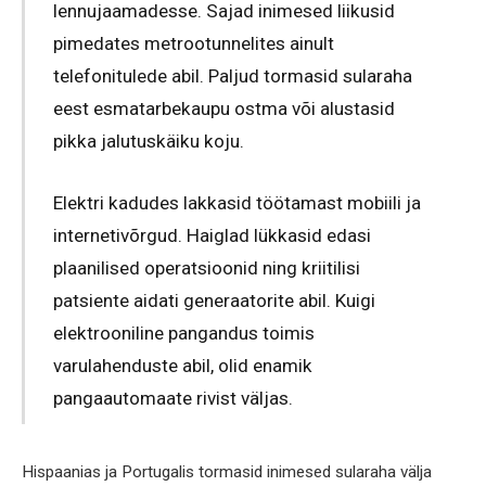
lennujaamadesse. Sajad inimesed liikusid
pimedates metrootunnelites ainult
telefonitulede abil. Paljud tormasid sularaha
eest esmatarbekaupu ostma või alustasid
pikka jalutuskäiku koju.
Elektri kadudes lakkasid töötamast mobiili ja
internetivõrgud. Haiglad lükkasid edasi
plaanilised operatsioonid ning kriitilisi
patsiente aidati generaatorite abil. Kuigi
elektrooniline pangandus toimis
varulahenduste abil, olid enamik
pangaautomaate rivist väljas.
Hispaanias ja Portugalis tormasid inimesed sularaha välja