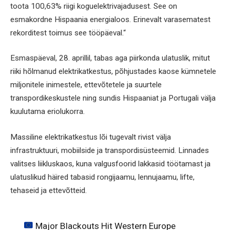
toota 100,63% riigi koguelektrivajadusest. See on
esmakordne Hispaania energialoos. Erinevalt varasematest
rekorditest toimus see tööpäeval.“
Esmaspäeval, 28. aprillil, tabas aga piirkonda ulatuslik, mitut
riiki hõlmanud elektrikatkestus, põhjustades kaose kümnetele
miljonitele inimestele, ettevõtetele ja suurtele
transpordikeskustele ning sundis Hispaaniat ja Portugali välja
kuulutama eriolukorra.
Massiline elektrikatkestus lõi tugevalt rivist välja
infrastruktuuri, mobiilside ja transpordisüsteemid. Linnades
valitses liikluskaos, kuna valgusfoorid lakkasid töötamast ja
ulatuslikud häired tabasid rongijaamu, lennujaamu, lifte,
tehaseid ja ettevõtteid.
Major Blackouts Hit Western Europe