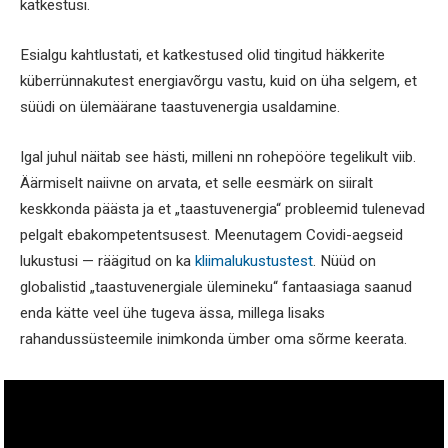
katkestusi.
Esialgu kahtlustati, et katkestused olid tingitud häkkerite
küberrünnakutest energiavõrgu vastu, kuid on üha selgem, et
süüdi on ülemäärane taastuvenergia usaldamine.
Igal juhul näitab see hästi, milleni nn rohepööre tegelikult viib.
Äärmiselt naiivne on arvata, et selle eesmärk on siiralt
keskkonda päästa ja et „taastuvenergia“ probleemid tulenevad
pelgalt ebakompetentsusest. Meenutagem Covidi-aegseid
lukustusi — räägitud on ka
kliimalukustustest
. Nüüd on
globalistid „taastuvenergiale ülemineku“ fantaasiaga saanud
enda kätte veel ühe tugeva ässa, millega lisaks
rahandussüsteemile inimkonda ümber oma sõrme keerata.