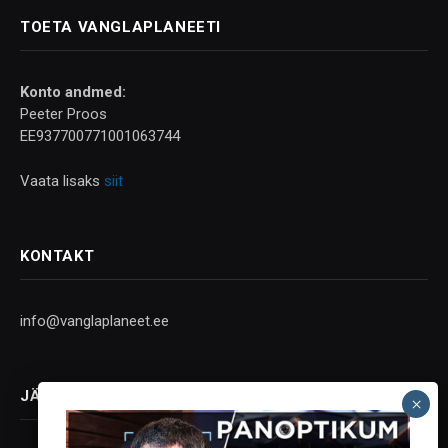
TOETA VANGLAPLANEETI
Konto andmed:
Peeter Proos
EE937700771001063744
Vaata lisaks
siit
KONTAKT
info@vanglaplaneet.ee
JÄLGI SOTSIAALMEEDIAS