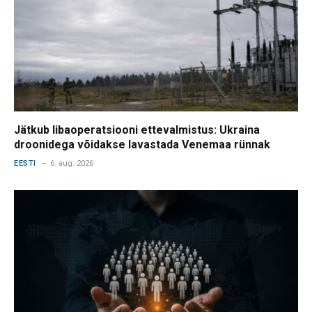
Jätkub libaoperatsiooni ettevalmistus: Ukraina
droonidega võidakse lavastada Venemaa rünnak
EESTI
6. aug. 2026