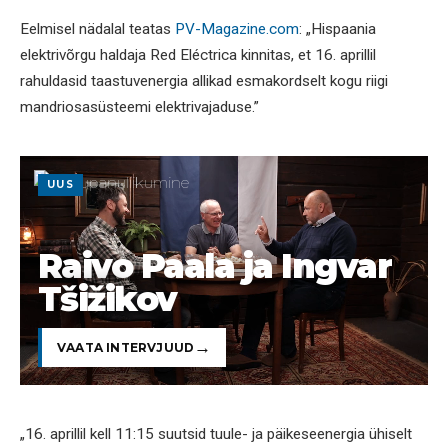
Eelmisel nädalal teatas
PV-Magazine.com
: „Hispaania
elektrivõrgu haldaja Red Eléctrica kinnitas, et 16. aprillil
rahuldasid taastuvenergia allikad esmakordselt kogu riigi
mandriosasüsteemi elektrivajaduse.”
UUS
Raivo Paala ja Ingvar
Tšižikov
VAATA INTERVJUUD
„16. aprillil kell 11:15 suutsid tuule- ja päikeseenergia ühiselt