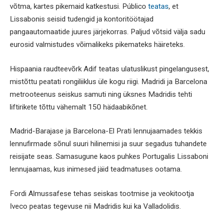
võtma, kartes pikemaid katkestusi. Público
teatas
, et
Lissabonis seisid tudengid ja kontoritöötajad
pangaautomaatide juures järjekorras. Paljud võtsid välja sadu
eurosid valmistudes võimalikeks pikemateks häireteks.
Hispaania raudteevõrk Adif teatas ulatuslikust pingelangusest,
mistõttu peatati rongiliiklus üle kogu riigi. Madridi ja Barcelona
metrooteenus seiskus samuti ning üksnes Madridis tehti
liftirikete tõttu vähemalt 150 hädaabikõnet.
Madrid-Barajase ja Barcelona-El Prati lennujaamades tekkis
lennufirmade sõnul suuri hilinemisi ja suur segadus tuhandete
reisijate seas. Samasugune kaos puhkes Portugalis Lissaboni
lennujaamas, kus inimesed jäid teadmatuses ootama.
Fordi Almussafese tehas seiskas tootmise ja veokitootja
Iveco peatas tegevuse nii Madridis kui ka Valladolidis.