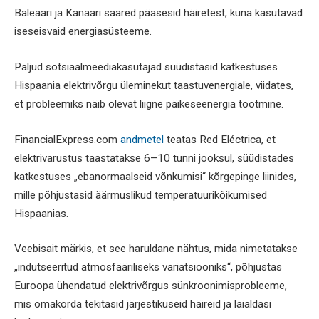
Baleaari ja Kanaari saared pääsesid häiretest, kuna kasutavad
iseseisvaid energiasüsteeme.
Paljud sotsiaalmeediakasutajad süüdistasid katkestuses
Hispaania elektrivõrgu üleminekut taastuvenergiale, viidates,
et probleemiks näib olevat liigne päikeseenergia tootmine.
FinancialExpress.com
andmetel
teatas Red Eléctrica, et
elektrivarustus taastatakse 6–10 tunni jooksul, süüdistades
katkestuses „ebanormaalseid võnkumisi“ kõrgepinge liinides,
mille põhjustasid äärmuslikud temperatuurikõikumised
Hispaanias.
Veebisait märkis, et see haruldane nähtus, mida nimetatakse
„indutseeritud atmosfääriliseks variatsiooniks“, põhjustas
Euroopa ühendatud elektrivõrgus sünkroonimisprobleeme,
mis omakorda tekitasid järjestikuseid häireid ja laialdasi