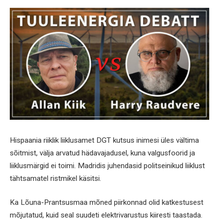
Hispaania riiklik liiklusamet DGT kutsus inimesi üles vältima
sõitmist, välja arvatud hädavajadusel, kuna valgusfoorid ja
liiklusmärgid ei toimi. Madridis juhendasid politseinikud liiklust
tähtsamatel ristmikel käsitsi.
Ka Lõuna-Prantsusmaa mõned piirkonnad olid katkestusest
mõjutatud, kuid seal suudeti elektrivarustus kiiresti taastada.