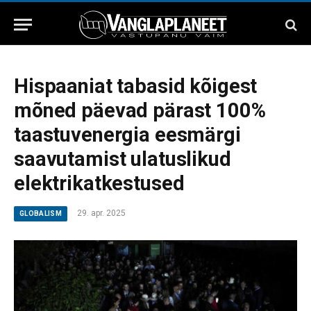
Hispaaniat tabasid kõigest
mõned päevad pärast 100%
taastuvenergia eesmärgi
saavutamist ulatuslikud
elektrikatkestused
29. apr. 2025
GLOBALISM