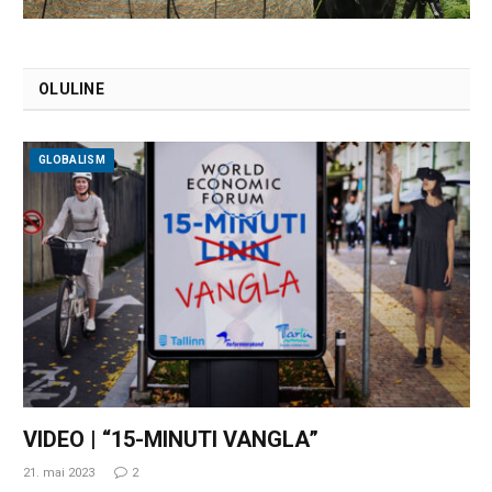
OLULINE
GLOBALISM
VIDEO | “15-MINUTI VANGLA”
21. mai 2023
2