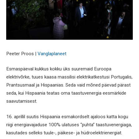
Peeter Proos |
Vanglaplaneet
Esmaspäeval kukkus kokku üks suuremaid Euroopa
elektrivõrke, tuues kaasa massilisi elektrikatkestusi Portugalis,
Prantsusmaal ja Hispaanias. Seda vaid mõned päevad pärast
seda, kui Hispaania teatas oma taastuvenergia eesmärkide
saavutamisest.
16. aprillil suutis Hispaania esmakordselt ajaloos katta kogu
riigi energiavajaduse 100% ulatuses “puhta” taastuvenergiaga,
kasutades selleks tuule-, päikese- ja hüdroelektrienergiat.