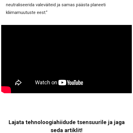
neutraliseerida valeväiteid ja samas päästa planeeti
kliimamuutuste eest.”
Lajata tehnoloogiahiidude tsensuurile ja jaga
seda artiklit!