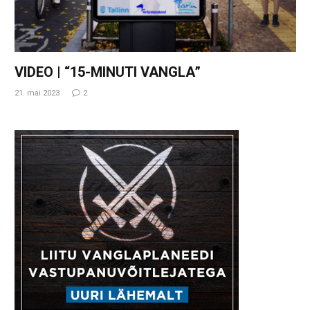
VIDEO | “15-MINUTI VANGLA”
21. mai 2023
2