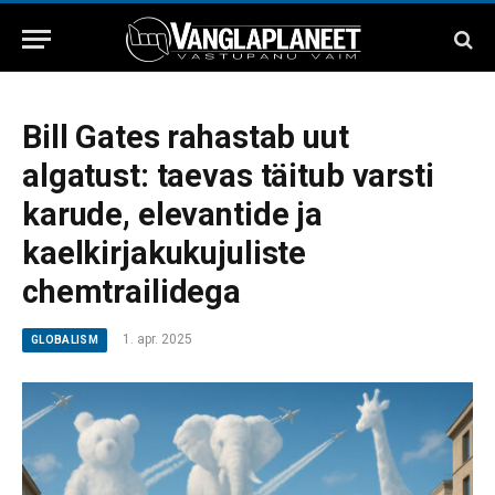
Bill Gates rahastab uut
algatust: taevas täitub varsti
karude, elevantide ja
kaelkirjakukujuliste
chemtrailidega
1. apr. 2025
GLOBALISM