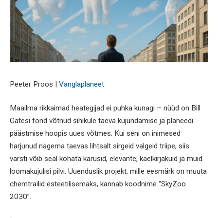
Peeter Proos |
Vanglaplaneet
Maailma rikkaimad heategijad ei puhka kunagi – nüüd on Bill
Gatesi fond võtnud sihikule taeva kujundamise ja planeedi
päästmise hoopis uues võtmes. Kui seni on inimesed
harjunud nägema taevas lihtsalt sirgeid valgeid triipe, siis
varsti võib seal kohata karusid, elevante, kaelkirjakuid ja muid
loomakujulisi pilvi. Uuenduslik projekt, mille eesmärk on muuta
chemtrailid esteetilisemaks, kannab koodnime “SkyZoo
2030”.