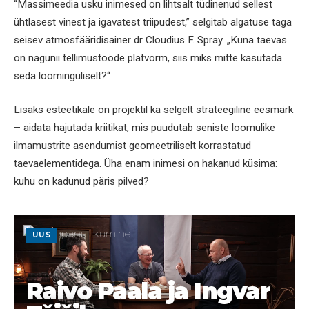
“Massimeedia usku inimesed on lihtsalt tüdinenud sellest
ühtlasest vinest ja igavatest triipudest,” selgitab algatuse taga
seisev atmosfääridisainer dr Cloudius F. Spray. „Kuna taevas
on nagunii tellimustööde platvorm, siis miks mitte kasutada
seda loominguliselt?“
Lisaks esteetikale on projektil ka selgelt strateegiline eesmärk
– aidata hajutada kriitikat, mis puudutab seniste loomulike
ilmamustrite asendumist geomeetriliselt korrastatud
taevaelementidega. Üha enam inimesi on hakanud küsima:
kuhu on kadunud päris pilved?
UUS
Raivo Paala ja Ingvar