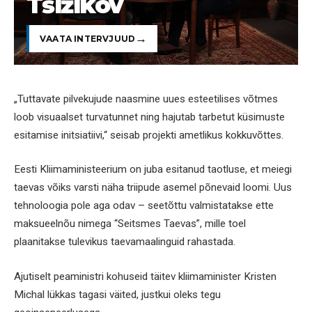
Tšižikov
VAATA INTERVJUUD
„Tuttavate pilvekujude naasmine uues esteetilises võtmes
loob visuaalset turvatunnet ning hajutab tarbetut küsimuste
esitamise initsiatiivi,“ seisab projekti ametlikus kokkuvõttes.
Eesti Kliimaministeerium on juba esitanud taotluse, et meiegi
taevas võiks varsti näha triipude asemel põnevaid loomi. Uus
tehnoloogia pole aga odav – seetõttu valmistatakse ette
maksueelnõu nimega “Seitsmes Taevas”, mille toel
plaanitakse tulevikus taevamaalinguid rahastada.
Ajutiselt peaministri kohuseid täitev kliimaminister Kristen
Michal lükkas tagasi väited, justkui oleks tegu