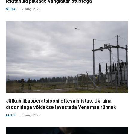
lekitanuid pikkade vanglakaristustega
SÕDA
7. aug. 2026
Jätkub libaoperatsiooni ettevalmistus: Ukraina
droonidega võidakse lavastada Venemaa rünnak
EESTI
6. aug. 2026