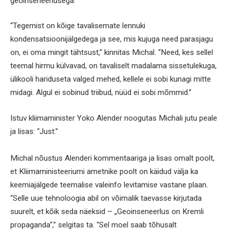
geoinseneerlusega.
“Tegemist on kõige tavalisemate lennuki
kondensatsioonijälgedega ja see, mis kujuga need parasjagu
on, ei oma mingit tähtsust,” kinnitas Michal. “Need, kes sellel
teemal hirmu külvavad, on tavaliselt madalama sissetulekuga,
ülikooli hariduseta valged mehed, kellele ei sobi kunagi mitte
midagi. Algul ei sobinud triibud, nüüd ei sobi mõmmid.”
Istuv kliimaminister Yoko Alender noogutas Michali jutu peale
ja lisas: “Just.”
Michal nõustus Alenderi kommentaariga ja lisas omalt poolt,
et Kliimaministeeriumi ametnike poolt on käidud välja ka
keemiajälgede teemalise valeinfo levitamise vastane plaan.
“Selle uue tehnoloogia abil on võimalik taevasse kirjutada
suurelt, et kõik seda näeksid – „Geoinseneerlus on Kremli
propaganda“,” selgitas ta. “Sel moel saab tõhusalt