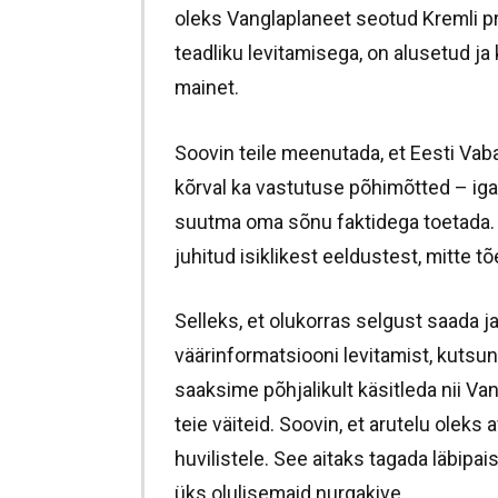
oleks Vanglaplaneet seotud Kremli p
teadliku levitamisega, on alusetud ja
mainet.
Soovin teile meenutada, et Eesti Vab
kõrval ka vastutuse põhimõtted – igaü
suutma oma sõnu faktidega toetada. P
juhitud isiklikest eeldustest, mitte
Selleks, et olukorras selgust saada ja
väärinformatsiooni levitamist, kutsun 
saaksime põhjalikult käsitleda nii Va
teie väiteid. Soovin, et arutelu oleks 
huvilistele. See aitaks tagada läbipa
üks olulisemaid nurgakive.