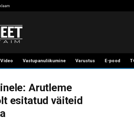
klaam
Video
Vastupanuliikumine
Varustus
E-pood
T
ainele: Arutleme
lt esitatud väiteid
ta