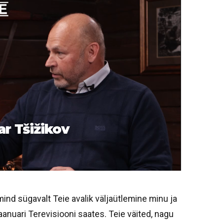
ar Tšižikov
ind sügavalt Teie avalik väljaütlemine minu ja
aanuari Terevisiooni saates. Teie väited, nagu