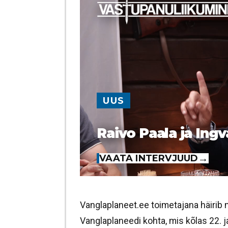
UUS
Raivo Paala ja Ingv
VAATA INTERVJUUD
Vanglaplaneet.ee toimetajana häirib m
Vanglaplaneedi kohta, mis kõlas 22. j