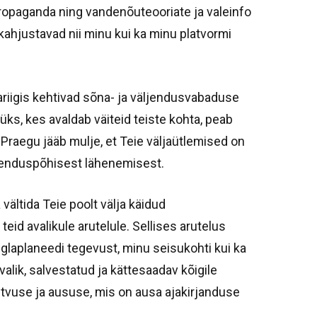
ropaganda ning vandenõuteooriate ja valeinfo
 kahjustavad nii minu kui ka minu platvormi
ariigis kehtivad sõna- ja väljendusvabaduse
ks, kes avaldab väiteid teiste kohta, peab
raegu jääb mulje, et Teie väljaütlemised on
 tõenduspõhisest lähenemisest.
 vältida Teie poolt välja käidud
teid avalikule arutelule. Sellises arutelus
nglaplaneedi tegevust, minu seisukohti kui ka
avalik, salvestatud ja kättesaadav kõigile
istvuse ja aususe, mis on ausa ajakirjanduse