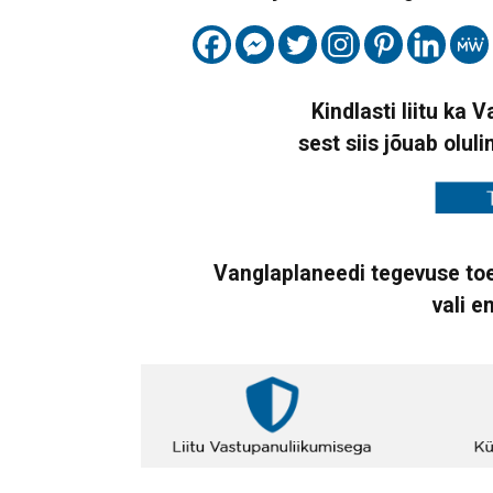
Kindlasti liitu ka 
sest siis jõuab oluli
Vanglaplaneedi tegevuse toe
vali e