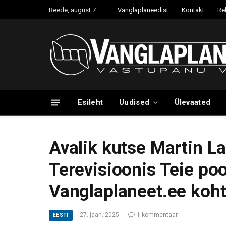
Reede, august 7
Vanglaplaneedist
Kontakt
Re
Esileht
Uudised
Ülevaated
Avalik kutse Martin L
Terevisioonis Teie poo
Vanglaplaneet.ee koh
27. jaan. 2025
1 kommentaar
EESTI