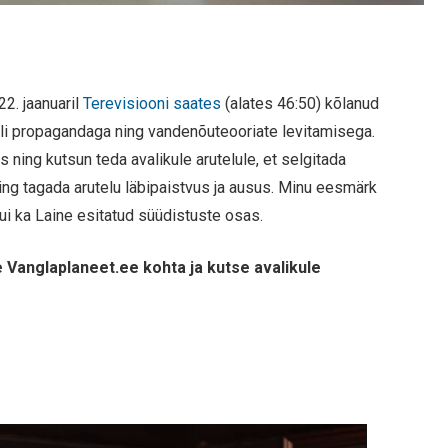
22. jaanuaril
Terevisiooni saates
(alates 46:50) kõlanud
li propagandaga ning vandenõuteooriate levitamisega.
 ning kutsun teda avalikule arutelule, et selgitada
ning tagada arutelu läbipaistvus ja ausus. Minu eesmärk
ui ka Laine esitatud süüdistuste osas.
e Vanglaplaneet.ee kohta ja kutse avalikule