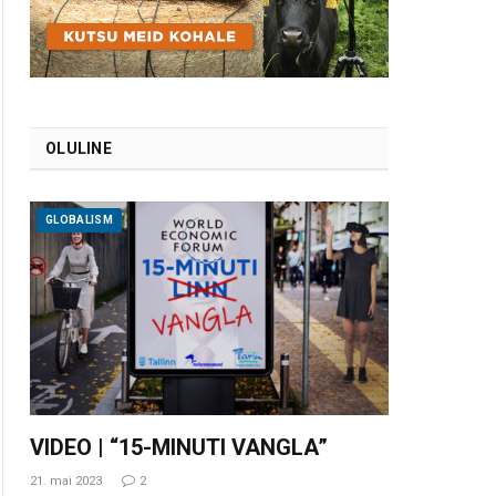
OLULINE
GLOBALISM
VIDEO | “15-MINUTI VANGLA”
21. mai 2023
2