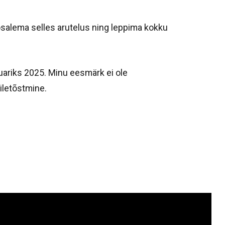
osalema selles arutelus ning leppima kokku
ruariks 2025. Minu eesmärk ei ole
iletõstmine.