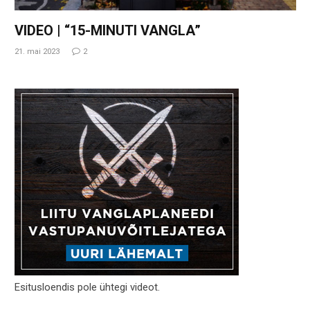
VIDEO | “15-MINUTI VANGLA”
21. mai 2023
2
Esitusloendis pole ühtegi videot.