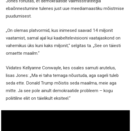
Jones rõhutas, et demokraatide valimisstrateegia
ebaõnnestumine tulenes just uue meediamaastiku mõistmise
puudumisest.
„On olemas platvormid, kus inimesed saavad 14 miljonit
vaatamist, samal ajal kui kaabeltelevisiooni vaatajaskond on
vahemikus üks kuni kaks miljonit,“ selgitas ta. „See on täiesti
omaette maailm.“
Viidates Kellyanne Conwayle, kes osales samuti arutelus,
lisas Jones: „Ma ei taha temaga nõustuda, aga sageli tuleb
seda ette. Donald Trump mõistis seda maailma, meie aga
mitte. Ja see pole ainult demokraatide probleem – kogu
poliitiline eliit on täielikult eksiteel.“