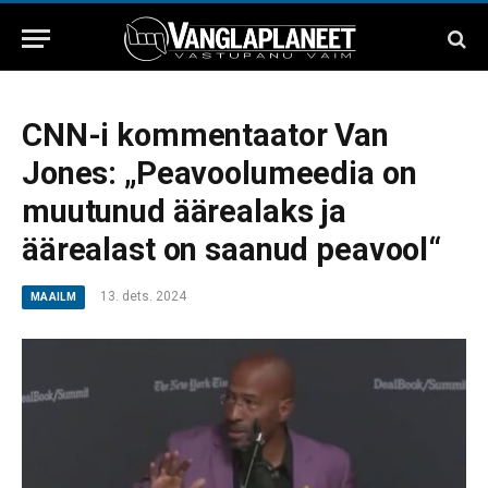
CNN-i kommentaator Van
Jones: „Peavoolumeedia on
muutunud äärealaks ja
äärealast on saanud peavool“
13. dets. 2024
MAAILM