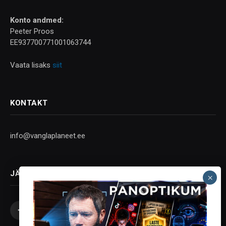
Konto andmed:
Peeter Proos
EE937700771001063744
Vaata lisaks
siit
KONTAKT
info@vanglaplaneet.ee
JÄLGI SOTSIAALMEEDIAS
Facebook
X
Instagram
YouTube
Telegram
(Twitter)