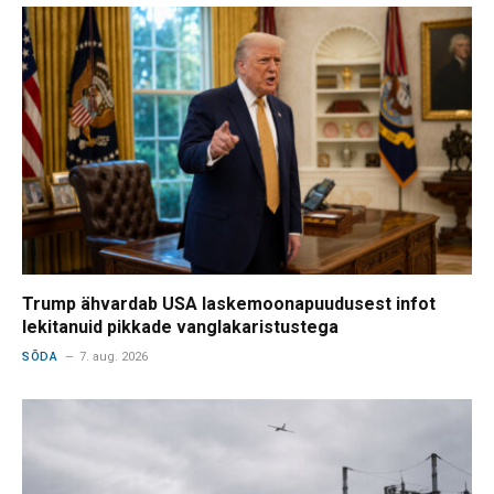
Trump ähvardab USA laskemoonapuudusest infot
lekitanuid pikkade vanglakaristustega
SÕDA
7. aug. 2026