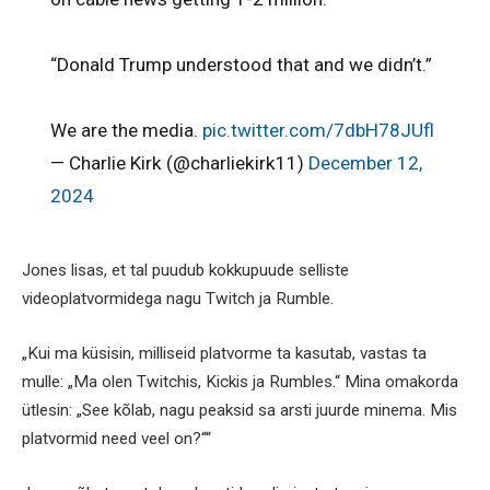
“Donald Trump understood that and we didn’t.”
We are the media.
pic.twitter.com/7dbH78JUfl
— Charlie Kirk (@charliekirk11)
December 12,
2024
Jones lisas, et tal puudub kokkupuude selliste
videoplatvormidega nagu Twitch ja Rumble.
„Kui ma küsisin, milliseid platvorme ta kasutab, vastas ta
mulle: „Ma olen Twitchis, Kickis ja Rumbles.“ Mina omakorda
ütlesin: „See kõlab, nagu peaksid sa arsti juurde minema. Mis
platvormid need veel on?““