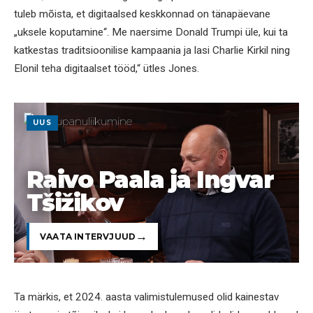
tuleb mõista, et digitaalsed keskkonnad on tänapäevane
„uksele koputamine“. Me naersime Donald Trumpi üle, kui ta
katkestas traditsioonilise kampaania ja lasi Charlie Kirkil ning
Elonil teha digitaalset tööd,“ ütles Jones.
UUS
Raivo Paala ja Ingvar
Tšižikov
VAATA INTERVJUUD
Ta märkis, et 2024. aasta valimistulemused olid kainestav