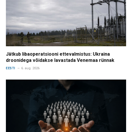
Jätkub libaoperatsiooni ettevalmistus: Ukraina
droonidega võidakse lavastada Venemaa rünnak
EESTI
6. aug. 2026