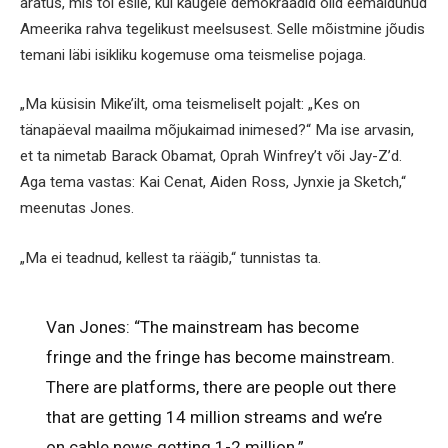
äratus, mis tõi esile, kui kaugele demokraadid olid eemaldunud
Ameerika rahva tegelikust meelsusest. Selle mõistmine jõudis
temani läbi isikliku kogemuse oma teismelise pojaga.
„Ma küsisin Mike’ilt, oma teismeliselt pojalt: „Kes on
tänapäeval maailma mõjukaimad inimesed?“ Ma ise arvasin,
et ta nimetab Barack Obamat, Oprah Winfrey’t või Jay-Z’d.
Aga tema vastas: Kai Cenat, Aiden Ross, Jynxie ja Sketch,“
meenutas Jones.
„Ma ei teadnud, kellest ta räägib,“ tunnistas ta.
Van Jones: “The mainstream has become
fringe and the fringe has become mainstream.
There are platforms, there are people out there
that are getting 14 million streams and we’re
on cable news getting 1-2 million.”