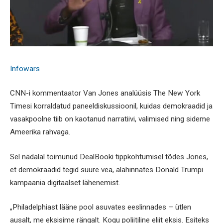
Infowars
CNN-i kommentaator Van Jones analüüsis The New York
Timesi korraldatud paneeldiskussioonil, kuidas demokraadid ja
vasakpoolne tiib on kaotanud narratiivi, valimised ning sideme
Ameerika rahvaga.
Sel nädalal toimunud DealBooki tippkohtumisel tõdes Jones,
et demokraadid tegid suure vea, alahinnates Donald Trumpi
kampaania digitaalset lähenemist.
„Philadelphiast lääne pool asuvates eeslinnades – ütlen
ausalt, me eksisime rängalt. Kogu poliitiline eliit eksis. Esiteks