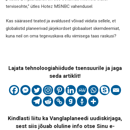
terviseohte,” ütles Hotez MSNBC vahendusel.
Kas säärased teated ja avaldused võivad viidata sellele, et
globalistid planeerivad järjekordset globaalset skemdeemiat,
kuna neil on oma tegevuskava ellu viimisega taas raskusi?
Lajata tehnoloogiahiidude tsensuurile ja jaga
seda artiklit!
Kindlasti liitu ka Vanglaplaneedi uudiskirjaga,
sest siis jõuab oluline info otse Sinu e-