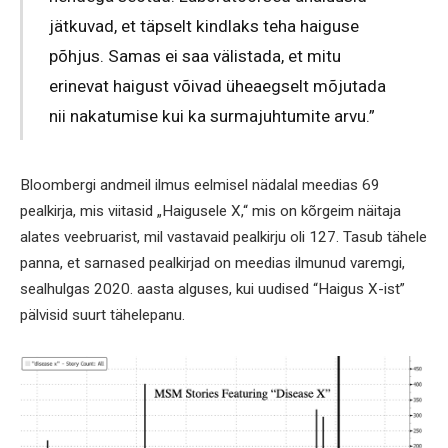
jätkuvad, et täpselt kindlaks teha haiguse
põhjus. Samas ei saa välistada, et mitu
erinevat haigust võivad üheaegselt mõjutada
nii nakatumise kui ka surmajuhtumite arvu.”
Bloombergi andmeil ilmus eelmisel nädalal meedias 69
pealkirja, mis viitasid „Haigusele X,“ mis on kõrgeim näitaja
alates veebruarist, mil vastavaid pealkirju oli 127. Tasub tähele
panna, et sarnased pealkirjad on meedias ilmunud varemgi,
sealhulgas 2020. aasta alguses, kui uudised “Haigus X-ist”
pälvisid suurt tähelepanu.