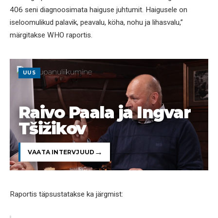
406 seni diagnoosimata haiguse juhtumit. Haigusele on
iseloomulikud palavik, peavalu, köha, nohu ja lihasvalu,”
märgitakse WHO raportis.
UUS
Raivo Paala ja Ingvar
Tšižikov
VAATA INTERVJUUD
Raportis täpsustatakse ka järgmist: