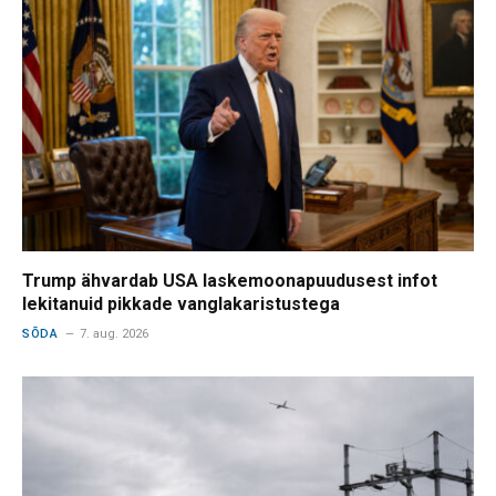
Trump ähvardab USA laskemoonapuudusest infot
lekitanuid pikkade vanglakaristustega
SÕDA
7. aug. 2026