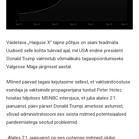
Väidetava „Haiguse X“ täpne põhjus on siiani teadmata.
Uudised selle kohta tulevad ajal, mil USA endine president
Donald Trump valmistub võimalikuks tagasipöördumiseks
Valgesse Majja järgmisel aastal.
Mõned päevad tagasi kirjutasime sellest, et vaktsiinitööstuse
esindaja ja vaktsiinide propageerijana tuntud Peter Hotez
hoiatas hiljutises MSNBC intervjuus, et juba alates 21.
jaanuarist, päev pärast Donald Trumpi ametisse astumist,
võivad administratsiooni ees seista mitmed potentsiaalsed
pandeemiatega seotud probleemid.
„Alates 21. jaanuarist on ees ootamas mitmeid olulisi