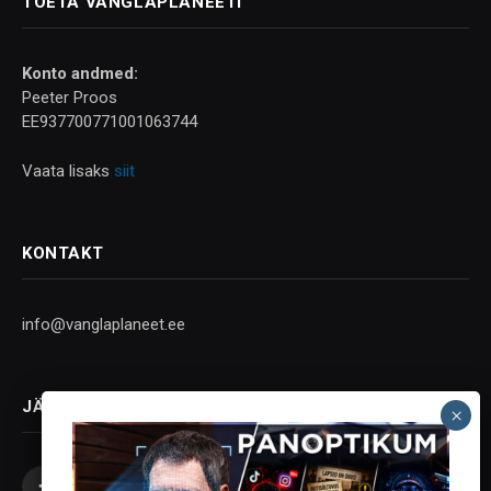
TOETA VANGLAPLANEETI
Konto andmed:
Peeter Proos
EE937700771001063744
Vaata lisaks
siit
KONTAKT
info@vanglaplaneet.ee
JÄLGI SOTSIAALMEEDIAS