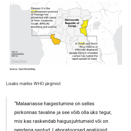
Lisaks märkis WHO järgmist:
“Malaariasse haigestumine on selles
piirkonnas tavaline ja see võib olla üks tegur,
mis kas raskendab haigusjuhtumeid või on
nendega seotud. Laboratoorsed analüüsid