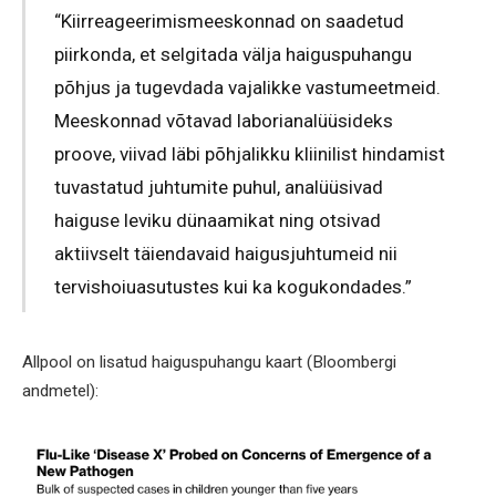
“Kiirreageerimismeeskonnad on saadetud
piirkonda, et selgitada välja haiguspuhangu
põhjus ja tugevdada vajalikke vastumeetmeid.
Meeskonnad võtavad laborianalüüsideks
proove, viivad läbi põhjalikku kliinilist hindamist
tuvastatud juhtumite puhul, analüüsivad
haiguse leviku dünaamikat ning otsivad
aktiivselt täiendavaid haigusjuhtumeid nii
tervishoiuasutustes kui ka kogukondades.”
Allpool on lisatud haiguspuhangu kaart (Bloombergi
andmetel):