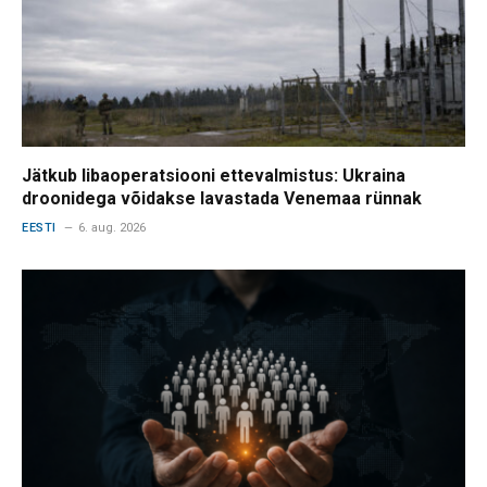
Jätkub libaoperatsiooni ettevalmistus: Ukraina
droonidega võidakse lavastada Venemaa rünnak
EESTI
6. aug. 2026