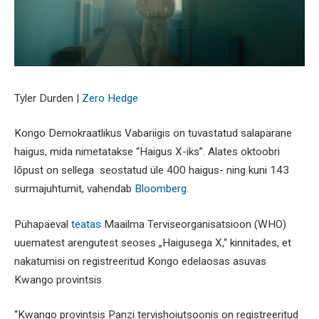
Tyler Durden |
Zero Hedge
Kongo Demokraatlikus Vabariigis on tuvastatud salapärane
haigus, mida nimetatakse “Haigus X-iks”. Alates oktoobri
lõpust on sellega seostatud üle 400 haigus- ning kuni 143
surmajuhtumit, vahendab
Bloomberg
.
Pühapäeval
teatas
Maailma Terviseorganisatsioon (WHO)
uuematest arengutest seoses „Haigusega X,“ kinnitades, et
nakatumisi on registreeritud Kongo edelaosas asuvas
Kwango provintsis.
“Kwango provintsis Panzi tervishoiutsoonis on registreeritud