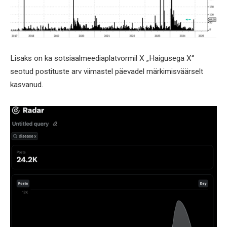
Lisaks on ka sotsiaalmeediaplatvormil X „Haigusega X“
seotud postituste arv viimastel päevadel märkimisväärselt
kasvanud.