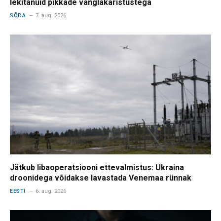
lekitanuid pikkade vanglakaristustega
SÕDA
7. aug. 2026
Jätkub libaoperatsiooni ettevalmistus: Ukraina
droonidega võidakse lavastada Venemaa rünnak
EESTI
6. aug. 2026