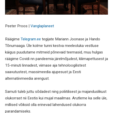
Peeter Proos |
Vanglaplaneet
Räägime
Telegram.ee
tegijate Mariann Joonase ja Hando
Tõnumaaga. Üle kolme tunni kestva meeleoluka vestluse
käigus puudutame mitmeid põnevaid teemasid, muu hulgas
räägime Covidi nn pandeemia järelmõjudest, kliimapettusest ja
15-minuti linnadest, viimase aja tehnoloogilistest
saavutustest, massimeedia ajupesust ja Eesti
alternatiivmeedia arengust.
Samuti tuleb juttu sõdadest ning poliitilisest ja majanduslikust
olukorrast nii Eestis kui mujal maailmas. Arutleme ka selle üle,
millised võiksid olla erinevad lahendused olukorra
parandamiseks.