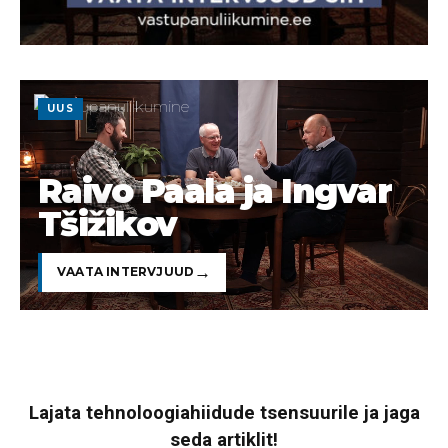
UUS
Raivo Paala ja Ingvar
Tšižikov
VAATA INTERVJUUD
Lajata tehnoloogiahiidude tsensuurile ja jaga
seda artiklit!