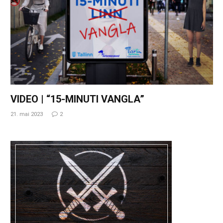
VIDEO | “15-MINUTI VANGLA”
21. mai 2023
2