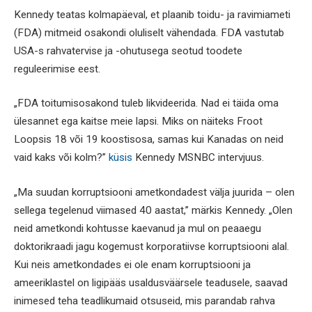
Kennedy teatas kolmapäeval, et plaanib toidu- ja ravimiameti
(FDA) mitmeid osakondi oluliselt vähendada. FDA vastutab
USA-s rahvatervise ja -ohutusega seotud toodete
reguleerimise eest.
„FDA toitumisosakond tuleb likvideerida. Nad ei täida oma
ülesannet ega kaitse meie lapsi. Miks on näiteks Froot
Loopsis 18 või 19 koostisosa, samas kui Kanadas on neid
vaid kaks või kolm?”
küsis
Kennedy MSNBC intervjuus.
„Ma suudan korruptsiooni ametkondadest välja juurida – olen
sellega tegelenud viimased 40 aastat,” märkis Kennedy. „Olen
neid ametkondi kohtusse kaevanud ja mul on peaaegu
doktorikraadi jagu kogemust korporatiivse korruptsiooni alal.
Kui neis ametkondades ei ole enam korruptsiooni ja
ameeriklastel on ligipääs usaldusväärsele teadusele, saavad
inimesed teha teadlikumaid otsuseid, mis parandab rahva