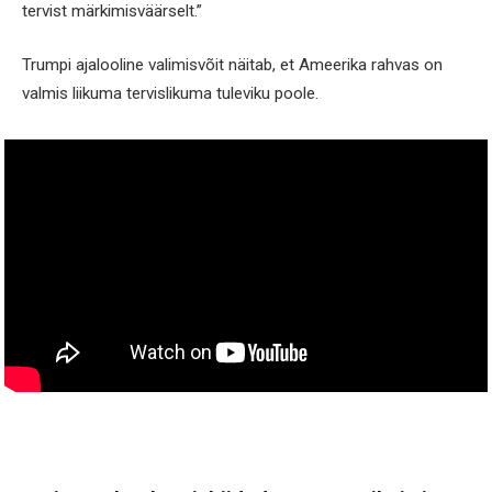
tervist märkimisväärselt.”
Trumpi ajalooline valimisvõit näitab, et Ameerika rahvas on
valmis liikuma tervislikuma tuleviku poole.