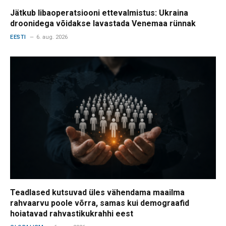
Jätkub libaoperatsiooni ettevalmistus: Ukraina
droonidega võidakse lavastada Venemaa rünnak
EESTI
6. aug. 2026
Teadlased kutsuvad üles vähendama maailma
rahvaarvu poole võrra, samas kui demograafid
hoiatavad rahvastikukrahhi eest