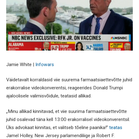
Jamie White |
Infowars
Väidetavalt korraldasid viie suurema farmaatsiaettevõtte juhid
erakorralise videokonverentsi, reageerides Donald Trumpi
ajaloolisele valimisvõidule, teatasid allikad.
„Minu allikad kinnitavad, et viie suurima farmaatsiaettevõtte
juhid osalevad täna kell 13:00 erakorralisel videokonverentsil.
Üks advokaat kinnitas, et valitseb tõeline paanika!”
teatas
Jamel Holley, New Jersey parlamendiliige ja Robert F.