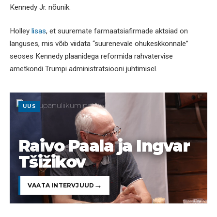
Kennedy Jr. nõunik.
Holley
lisas
, et suuremate farmaatsiafirmade aktsiad on
languses, mis võib viidata “suurenevale ohukeskkonnale”
seoses Kennedy plaanidega reformida rahvatervise
ametkondi Trumpi administratsiooni juhtimisel.
UUS
Raivo Paala ja Ingvar
Tšižikov
VAATA INTERVJUUD