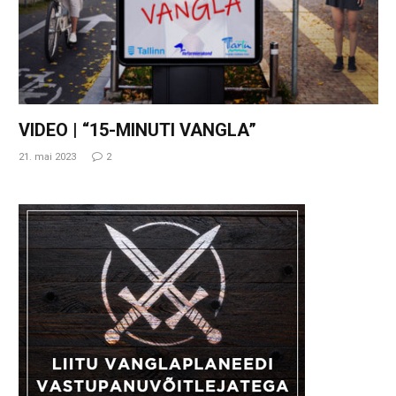
VIDEO | “15-MINUTI VANGLA”
21. mai 2023
2