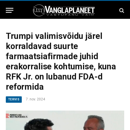
Trumpi valimisvõidu järel
korraldavad suurte
farmaatsiafirmade juhid
erakorralise kohtumise, kuna
RFK Jr. on lubanud FDA-d
reformida
7. nov. 2024
TERVIS