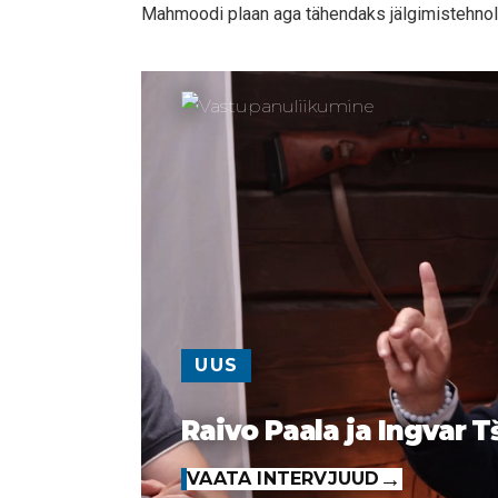
Mahmoodi plaan aga tähendaks jälgimistehnol
UUS
Raivo Paala ja Ingvar T
VAATA INTERVJUUD