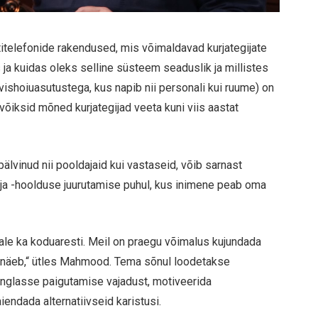
telefonide rakendused, mis võimaldavad kurjategijate
 ja kuidas oleks selline süsteem seaduslik ja millistes
rvishoiuasutustega, kus napib nii personali kui ruume) on
õiksid mõned kurjategijad veeta kuni viis aastat
älvinud nii pooldajaid kui vastaseid, võib sarnast
ja -hoolduse juurutamise puhul, kus inimene peab oma
ijale ka koduaresti. Meil on praegu võimalus kujundada
lja näeb,“ ütles Mahmood. Tema sõnul loodetakse
anglasse paigutamise vajadust, motiveerida
endada alternatiivseid karistusi.