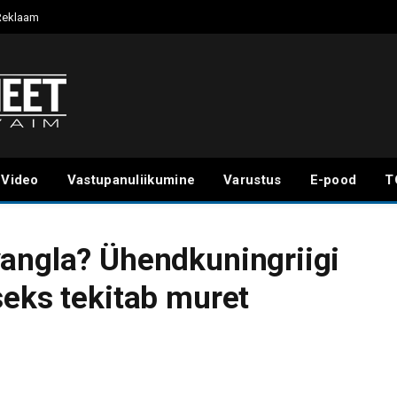
Reklaam
Video
Vastupanuliikumine
Varustus
E-pood
T
angla? Ühendkuningriigi
seks tekitab muret