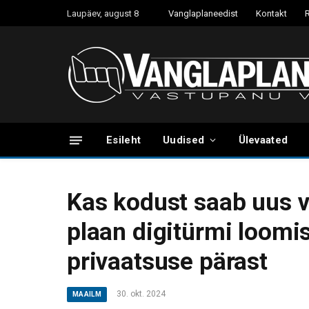
Laupäev, august 8
Vanglaplaneedist
Kontakt
Esileht
Uudised
Ülevaated
Kas kodust saab uus v
plaan digitürmi loomi
privaatsuse pärast
30. okt. 2024
MAAILM