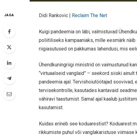
Didi Rankovic |
Reclaim The Net
JAGA
Kuigi pandeemia on läbi, valmistuvad Ühendku
poliitiliseks kampaaniaks, mille eesmärk näib
riigiasutused on pakkumas lahendusi, mis eelda
Ühendkuningriigi ministrid on vaimustunud kan
“virtuaalseid vanglaid” – seekord siiski ainult 
pandeemia ajal. Tervishoiutöötajad soovivad,
tervisekontrolle, kasutades kantavaid seadme
vähiravi taastumist. Samal ajal kaalub justiit
kasutamist.
Kuidas erineb see koduarestist? Koduarest mä
rikkumiste puhul või vanglakaristuse viimase k