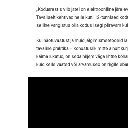
„Koduarestis viibijatel on elektrooniline järele
Tavaliselt kehtivad neile kuni 12-tunnised k
selline vangistus olla kodus isegi piiravam kui
Kui näotuvastust ja muid jälgimismeetodeid la
tavaline praktika – kohustuslik mitte ainult ku
käima lükatud, on seda hiljem väga lihtne koh
kuid kelle vaated või arvamused on riigile eb