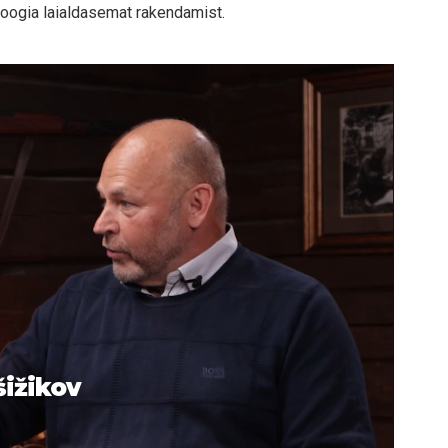
oogia laialdasemat rakendamist.
šižikov