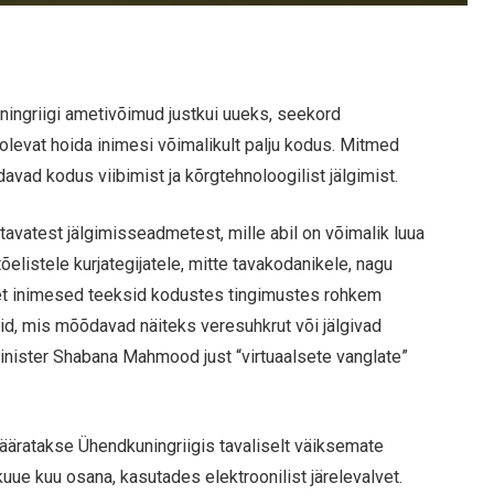
ningriigi ametivõimud justkui uueks, seekord
 olevat hoida inimesi võimalikult palju kodus. Mitmed
vad kodus viibimist ja kõrgtehnoloogilist jälgimist.
tavatest jälgimisseadmetest, mille abil on võimalik luua
tõelistele kurjategijatele, mitte tavakodanikele, nagu
 et inimesed teeksid kodustes tingimustes rohkem
id, mis mõõdavad näiteks veresuhkrut või jälgivad
sminister Shabana Mahmood just “virtuaalsete vanglate”
äratakse Ühendkuningriigis tavaliselt väiksemate
uue kuu osana, kasutades elektroonilist järelevalvet.