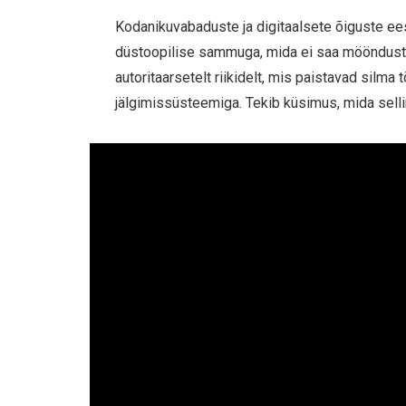
Kodanikuvabaduste ja digitaalsete õiguste ee
düstoopilise sammuga, mida ei saa möönduste
autoritaarsetelt riikidelt, mis paistavad silma 
jälgimissüsteemiga. Tekib küsimus, mida sel