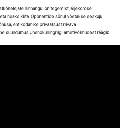
stkõnelejate hinnangul on tegemist järjekordse
ta heaks kiita. Oponentide sõnul võetakse eeskuju
tõhusa, ent kodanike privaatsust riivava
line suundumus Ühendkuningriigi ametivõimudest räägib.