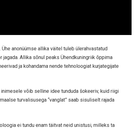
 Ühe anonüümse allika väitel tuleb ülerahvastatud
 jagada. Allika sõnul peaks Ühendkuningriik õppima
oneerivad ja kohandama nende tehnoloogiat kurjategijate
inimesele võib selline idee tunduda šokeeriv, kuid riigi
maalse turvalisusega “vanglat” saab sisuliselt rajada
oogia ei tundu enam täitvat neid unistusi, milleks ta