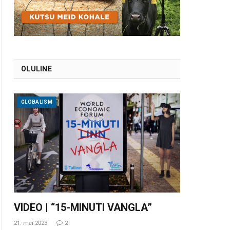
OLULINE
GLOBALISM
VIDEO | “15-MINUTI VANGLA”
21. mai 2023
2