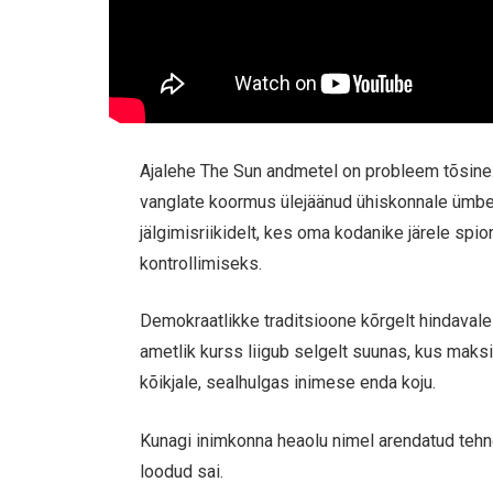
Ajalehe The Sun andmetel on probleem tõsine.
vanglate koormus ülejäänud ühiskonnale ümber
jälgimisriikidelt, kes oma kodanike järele spi
kontrollimiseks.
Demokraatlikke traditsioone kõrgelt hindavale 
ametlik kurss liigub selgelt suunas, kus maksi
kõikjale, sealhulgas inimese enda koju.
Kunagi inimkonna heaolu nimel arendatud tehnol
loodud sai.