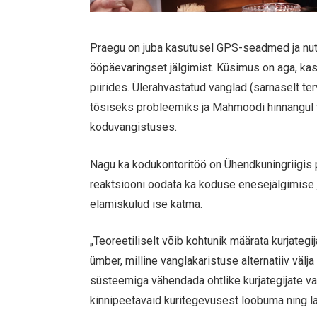
Praegu on juba kasutusel GPS-seadmed ja nuti
ööpäevaringset jälgimist. Küsimus on aga, kas
piirides. Ülerahvastatud vanglad (sarnaselt te
tõsiseks probleemiks ja Mahmoodi hinnangul v
koduvangistuses.
Nagu ka kodukontoritöö on Ühendkuningriigis p
reaktsiooni oodata ka koduse enesejälgimise 
elamiskulud ise katma.
„Teoreetiliselt võib kohtunik määrata kurjateg
ümber, milline vanglakaristuse alternatiiv vä
süsteemiga vähendada ohtlike kurjategijate v
kinnipeetavaid kuritegevusest loobuma ning lai