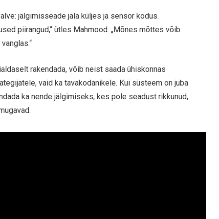
valve: jälgimisseade jala küljes ja sensor kodus.
odused piirangud,“ ütles Mahmood. „Mõnes mõttes võib
 vanglas.“
ialdaselt rakendada, võib neist saada ühiskonnas
rjategijatele, vaid ka tavakodanikele. Kui süsteem on juba
andada ka nende jälgimiseks, kes pole seadust rikkunud,
amugavad.