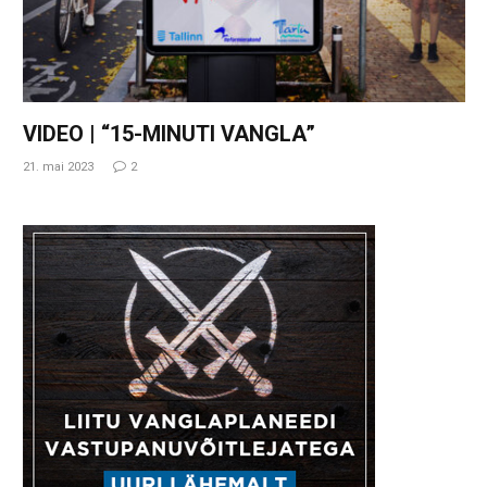
VIDEO | “15-MINUTI VANGLA”
21. mai 2023
2