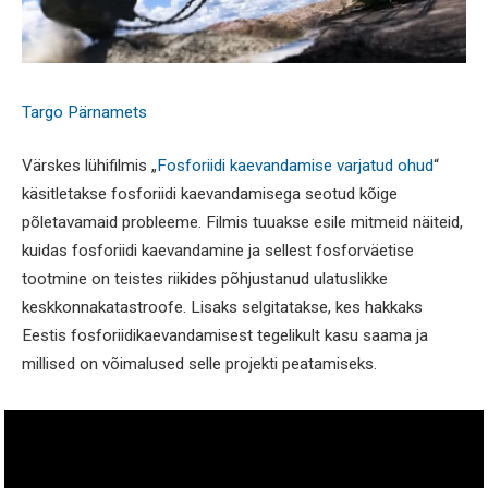
Targo Pärnamets
Värskes lühifilmis „
Fosforiidi kaevandamise varjatud ohud
“
käsitletakse fosforiidi kaevandamisega seotud kõige
põletavamaid probleeme. Filmis tuuakse esile mitmeid näiteid,
kuidas fosforiidi kaevandamine ja sellest fosforväetise
tootmine on teistes riikides põhjustanud ulatuslikke
keskkonnakatastroofe. Lisaks selgitatakse, kes hakkaks
Eestis fosforiidikaevandamisest tegelikult kasu saama ja
millised on võimalused selle projekti peatamiseks.