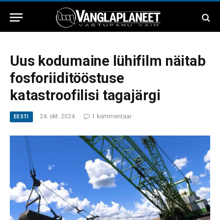
Uus kodumaine lühifilm näitab
fosforiiditööstuse
katastroofilisi tagajärgi
24. okt. 2024
1 kommentaar
EESTI