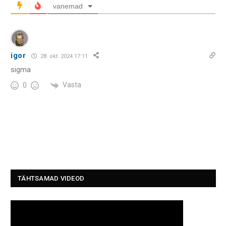
vanemad
igor
28. okt. 2024 17:11
sigma
Vasta
0
TÄHTSAMAD VIDEOD