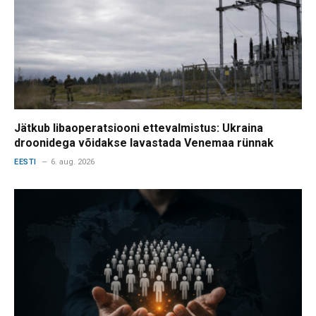
Jätkub libaoperatsiooni ettevalmistus: Ukraina
droonidega võidakse lavastada Venemaa rünnak
EESTI
6. aug. 2026