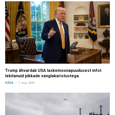
Trump ähvardab USA laskemoonapuudusest infot
lekitanuid pikkade vanglakaristustega
SÕDA
7. aug. 2026