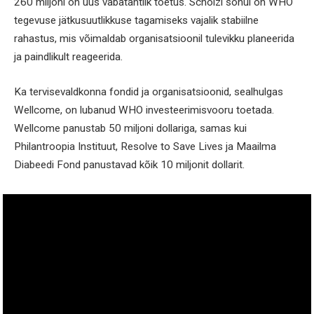
260 miljoni on uus vabatahtlik toetus. Scholzi sõnul on WHO
tegevuse jätkusuutlikkuse tagamiseks vajalik stabiilne
rahastus, mis võimaldab organisatsioonil tulevikku planeerida
ja paindlikult reageerida.
Ka tervisevaldkonna fondid ja organisatsioonid, sealhulgas
Wellcome, on lubanud WHO investeerimisvooru toetada.
Wellcome panustab 50 miljoni dollariga, samas kui
Philantroopia Instituut, Resolve to Save Lives ja Maailma
Diabeedi Fond panustavad kõik 10 miljonit dollarit.