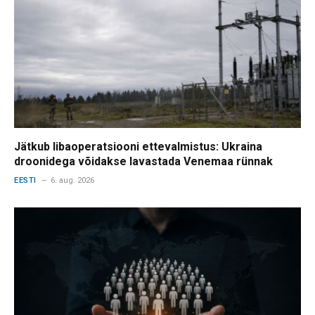
Jätkub libaoperatsiooni ettevalmistus: Ukraina
droonidega võidakse lavastada Venemaa rünnak
EESTI
6. aug. 2026