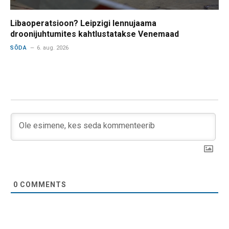
Libaoperatsioon? Leipzigi lennujaama
droonijuhtumites kahtlustatakse Venemaad
SÕDA
6. aug. 2026
0
COMMENTS