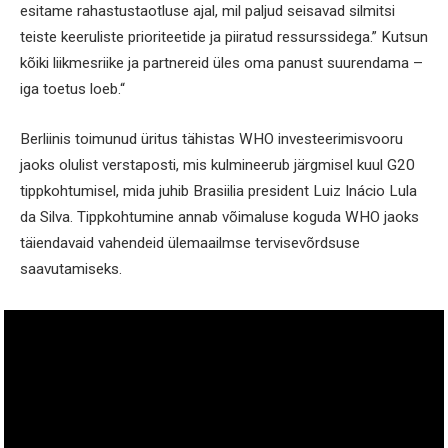
esitame rahastustaotluse ajal, mil paljud seisavad silmitsi
teiste keeruliste prioriteetide ja piiratud ressurssidega.” Kutsun
kõiki liikmesriike ja partnereid üles oma panust suurendama –
iga toetus loeb.“
Berliinis toimunud üritus tähistas WHO investeerimisvooru
jaoks olulist verstaposti, mis kulmineerub järgmisel kuul G20
tippkohtumisel, mida juhib Brasiilia president Luiz Inácio Lula
da Silva. Tippkohtumine annab võimaluse koguda WHO jaoks
täiendavaid vahendeid ülemaailmse tervisevõrdsuse
saavutamiseks.