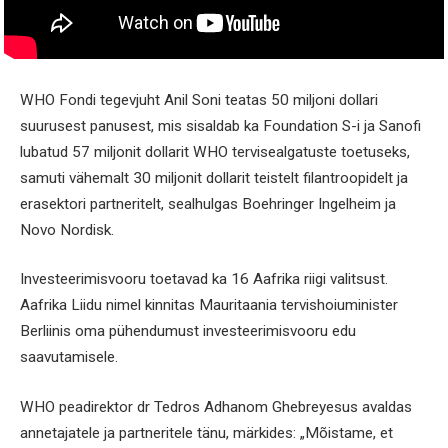
WHO Fondi tegevjuht Anil Soni teatas 50 miljoni dollari
suurusest panusest, mis sisaldab ka Foundation S-i ja Sanofi
lubatud 57 miljonit dollarit WHO tervisealgatuste toetuseks,
samuti vähemalt 30 miljonit dollarit teistelt filantroopidelt ja
erasektori partneritelt, sealhulgas Boehringer Ingelheim ja
Novo Nordisk.
Investeerimisvooru toetavad ka 16 Aafrika riigi valitsust.
Aafrika Liidu nimel kinnitas Mauritaania tervishoiuminister
Berliinis oma pühendumust investeerimisvooru edu
saavutamisele.
WHO peadirektor dr Tedros Adhanom Ghebreyesus avaldas
annetajatele ja partneritele tänu, märkides: „Mõistame, et