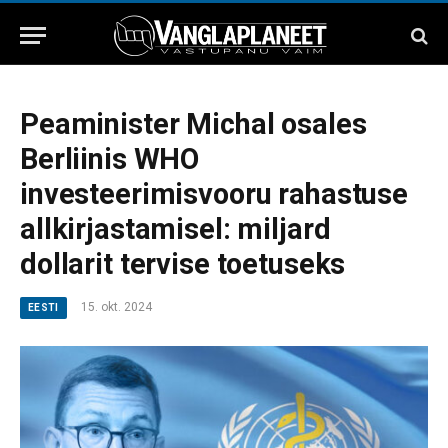
Peaminister Michal osales
Berliinis WHO
investeerimisvooru rahastuse
allkirjastamisel: miljard
dollarit tervise toetuseks
15. okt. 2024
EESTI