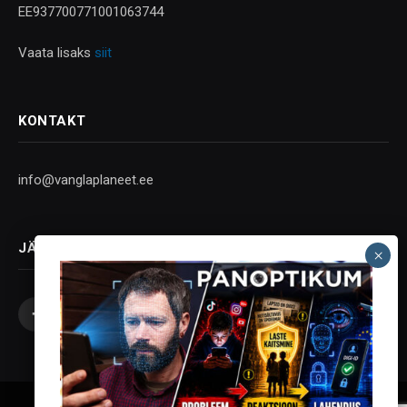
EE937700771001063744
Vaata lisaks
siit
KONTAKT
info@vanglaplaneet.ee
JÄLGI SOTSIAALMEEDIAS
Facebook
X
Instagram
YouTube
Telegram
(Twitter)