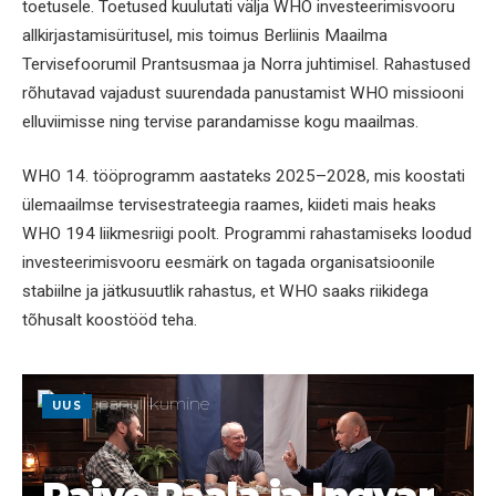
toetusele. Toetused kuulutati välja WHO investeerimisvooru
allkirjastamisüritusel, mis toimus Berliinis Maailma
Tervisefoorumil Prantsusmaa ja Norra juhtimisel. Rahastused
rõhutavad vajadust suurendada panustamist WHO missiooni
elluviimisse ning tervise parandamisse kogu maailmas.
WHO 14. tööprogramm aastateks 2025–2028, mis koostati
ülemaailmse tervisestrateegia raames, kiideti mais heaks
WHO 194 liikmesriigi poolt. Programmi rahastamiseks loodud
investeerimisvooru eesmärk on tagada organisatsioonile
stabiilne ja jätkusuutlik rahastus, et WHO saaks riikidega
tõhusalt koostööd teha.
UUS
Raivo Paala ja Ingvar