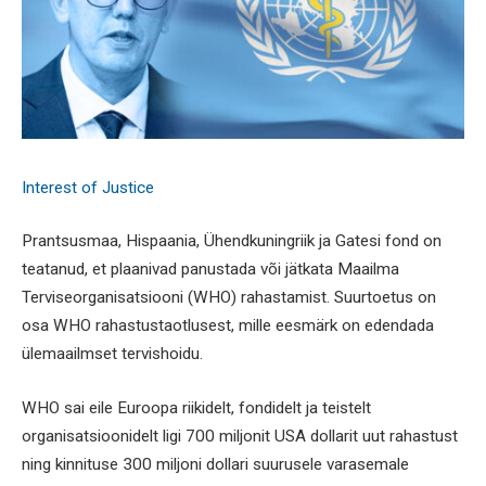
Interest of Justice
Prantsusmaa, Hispaania, Ühendkuningriik ja Gatesi fond on
teatanud, et plaanivad panustada või jätkata Maailma
Terviseorganisatsiooni (WHO) rahastamist. Suurtoetus on
osa WHO rahastustaotlusest, mille eesmärk on edendada
ülemaailmset tervishoidu.
WHO sai eile Euroopa riikidelt, fondidelt ja teistelt
organisatsioonidelt ligi 700 miljonit USA dollarit uut rahastust
ning kinnituse 300 miljoni dollari suurusele varasemale