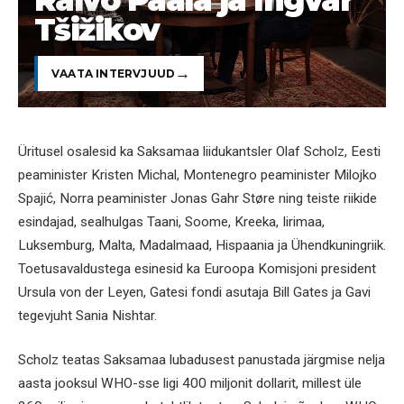
Tšižikov
VAATA INTERVJUUD
Üritusel osalesid ka Saksamaa liidukantsler Olaf Scholz, Eesti
peaminister Kristen Michal, Montenegro peaminister Milojko
Spajić, Norra peaminister Jonas Gahr Støre ning teiste riikide
esindajad, sealhulgas Taani, Soome, Kreeka, Iirimaa,
Luksemburg, Malta, Madalmaad, Hispaania ja Ühendkuningriik.
Toetusavaldustega esinesid ka Euroopa Komisjoni president
Ursula von der Leyen, Gatesi fondi asutaja Bill Gates ja Gavi
tegevjuht Sania Nishtar.
Scholz teatas Saksamaa lubadusest panustada järgmise nelja
aasta jooksul WHO-sse ligi 400 miljonit dollarit, millest üle