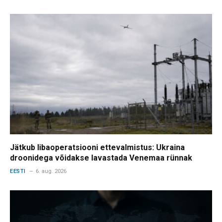
Jätkub libaoperatsiooni ettevalmistus: Ukraina
droonidega võidakse lavastada Venemaa rünnak
EESTI
6. aug. 2026