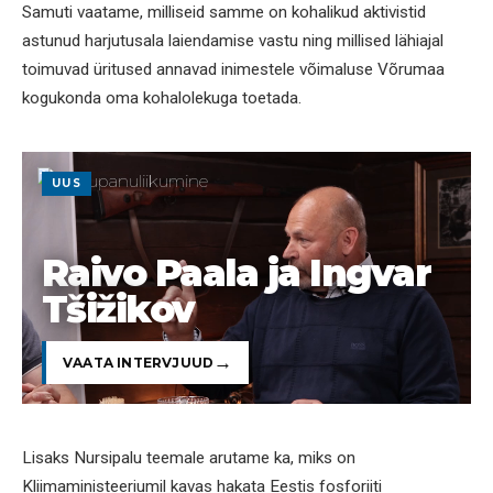
Samuti vaatame, milliseid samme on kohalikud aktivistid
astunud harjutusala laiendamise vastu ning millised lähiajal
toimuvad üritused annavad inimestele võimaluse Võrumaa
kogukonda oma kohalolekuga toetada.
UUS
Raivo Paala ja Ingvar
Tšižikov
VAATA INTERVJUUD
Lisaks Nursipalu teemale arutame ka, miks on
Kliimaministeeriumil kavas hakata Eestis fosforiiti