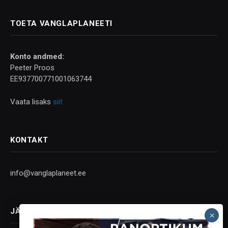
TOETA VANGLAPLANEETI
Konto andmed:
Peeter Proos
EE937700771001063744
Vaata lisaks
siit
KONTAKT
info@vanglaplaneet.ee
JÄLGI SOTSIAALMEEDIAS