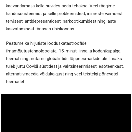
kaevandama ja kelle huvides seda tehakse. Veel räägime
haridussüsteemist ja selle probleemidest, inimeste vaimsest
tervisest, antidepresantidest, narkootikumidest ning laste
kasvatamisest tänases ühiskonnas.
Peatume ka hiljutiste looduskatastroofide,
ilmamõjutustehnoloogiate, 15-minuti linna ja kodanikupalga
teemal ning arutame globalistide lõppeesmärkide üle. Lisaks
tuleb juttu Covidi süstidest ja vaktsineerimisest, esoteerikast,
alternatiivmeedia võidukäigust ning veel teistelgi põnevatel
teemadel.