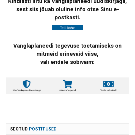
Kindlasti liitu ka Vanglaplaneedi uudiskirjaga,
sest siis jõuab oluline info otse Sinu e-
postkasti.
Vanglaplaneedi tegevuse toetamiseks on
mitmeid erinevaid viise,
vali endale sobivaim:
SEOTUD
POSTITUSED