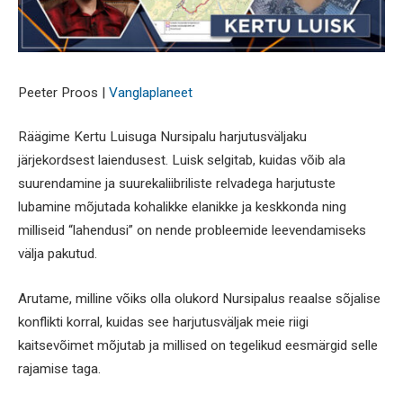
Peeter Proos |
Vanglaplaneet
Räägime Kertu Luisuga Nursipalu harjutusväljaku
järjekordsest laiendusest. Luisk selgitab, kuidas võib ala
suurendamine ja suurekaliibriliste relvadega harjutuste
lubamine mõjutada kohalikke elanikke ja keskkonda ning
milliseid “lahendusi” on nende probleemide leevendamiseks
välja pakutud.
Arutame, milline võiks olla olukord Nursipalus reaalse sõjalise
konflikti korral, kuidas see harjutusväljak meie riigi
kaitsevõimet mõjutab ja millised on tegelikud eesmärgid selle
rajamise taga.