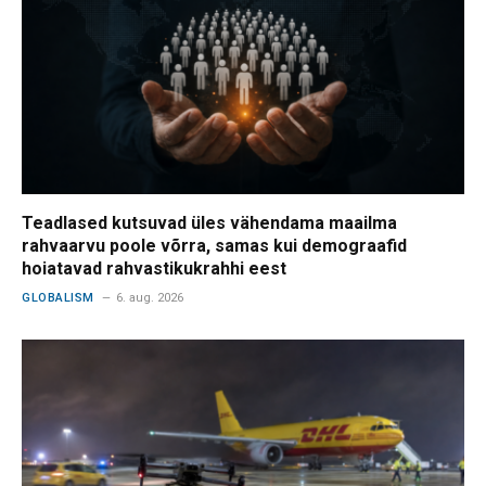
Teadlased kutsuvad üles vähendama maailma
rahvaarvu poole võrra, samas kui demograafid
hoiatavad rahvastikukrahhi eest
GLOBALISM
6. aug. 2026