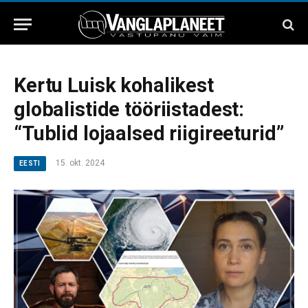
Kertu Luisk kohalikest
globalistide tööriistadest:
“Tublid lojaalsed riigireeturid”
15. okt. 2024
EESTI