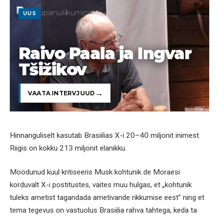
UUS
Raivo Paala ja Ingvar
Tšižikov
VAATA INTERVJUUD
Hinnanguliselt kasutab Brasiilias X-i 20–40 miljonit inimest.
Riigis on kokku 213 miljonit elanikku.
Möödunud kuul kritiseeris Musk kohtunik de Moraesi
korduvalt X-i postitustes, väites muu hulgas, et „kohtunik
tuleks ametist tagandada ametivande rikkumise eest” ning et
tema tegevus on vastuolus Brasiilia rahva tahtega, keda ta