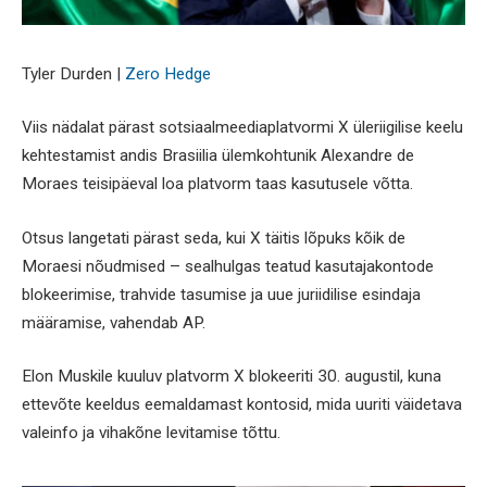
Tyler Durden |
Zero Hedge
Viis nädalat pärast sotsiaalmeediaplatvormi X üleriigilise keelu
kehtestamist andis Brasiilia ülemkohtunik Alexandre de
Moraes teisipäeval loa platvorm taas kasutusele võtta.
Otsus langetati pärast seda, kui X täitis lõpuks kõik de
Moraesi nõudmised – sealhulgas teatud kasutajakontode
blokeerimise, trahvide tasumise ja uue juriidilise esindaja
määramise, vahendab AP.
Elon Muskile kuuluv platvorm X blokeeriti 30. augustil, kuna
ettevõte keeldus eemaldamast kontosid, mida uuriti väidetava
valeinfo ja vihakõne levitamise tõttu.