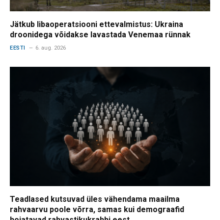
Jätkub libaoperatsiooni ettevalmistus: Ukraina
droonidega võidakse lavastada Venemaa rünnak
EESTI
6. aug. 2026
Teadlased kutsuvad üles vähendama maailma
rahvaarvu poole võrra, samas kui demograafid
hoiatavad rahvastikukrahhi eest