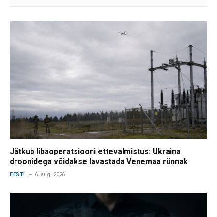
Jätkub libaoperatsiooni ettevalmistus: Ukraina
droonidega võidakse lavastada Venemaa rünnak
EESTI
6. aug. 2026