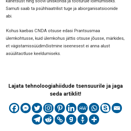
kahetsust ning soovi ühiskonda ja tööturule lõimumiseks.
Samuti saab ta psühhiaatrilist tuge ja abiorganisatsioonide
abi.
Kohus kaebas CNDA otsuse edasi Prantsusmaa
ülemkohtusse, kuid ülemkohus jättis otsuse jõusse, märkides,
et vägistamissüüdimõistmine iseenesest ei anna alust
asüülitaotluse keeldumiseks.
Lajata tehnoloogiahiidude tsensuurile ja jaga
seda artiklit!