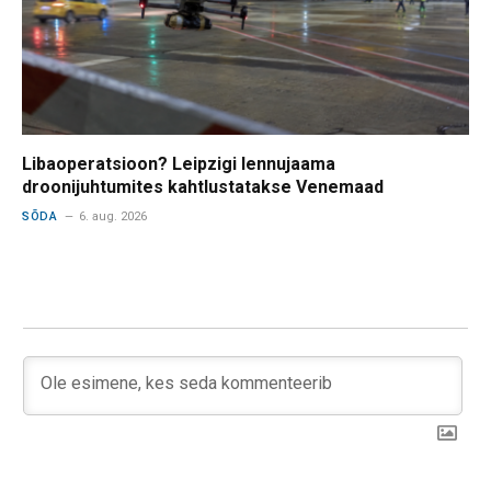
Libaoperatsioon? Leipzigi lennujaama
droonijuhtumites kahtlustatakse Venemaad
SÕDA
6. aug. 2026