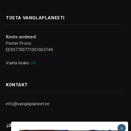
TOETA VANGLAPLANEETI
Konto andmed:
Peeter Proos
EE937700771001063744
Vaata lisaks
siit
KONTAKT
info@vanglaplaneet.ee
JÄLGI SOTSIAALMEEDIAS