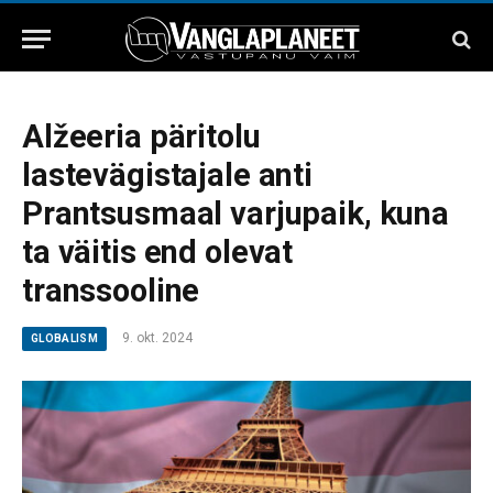
Alžeeria päritolu
lastevägistajale anti
Prantsusmaal varjupaik, kuna
ta väitis end olevat
transsooline
9. okt. 2024
GLOBALISM