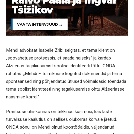
Tšižikov
VAATA INTERVJUUD
Mehdi advokaat Isabelle Zribi selgitas, et tema klient on
„soovahetuse protsessis, et saada naiseks” ja kardab
Alžeerias tagakiusamist soolise identiteedi tõttu. CNDA
rõhutas: „Mehdi F. toimikusse kogutud dokumendid ja tema
spontaansed ning põhjendatud ütlused võimaldasid tõendada
tema soolist identiteeti ning tagakiusamise ohtu Alžeeriasse
naasmise korral.”
Prantsuse ühiskonnas on tekkinud küsimusi, kas laste
turvalisuse kaalutlus on sellises olukorras kõrvale jäetud.
CNDA sõnul on Mehdi olnud koostööaldis, väljendanud