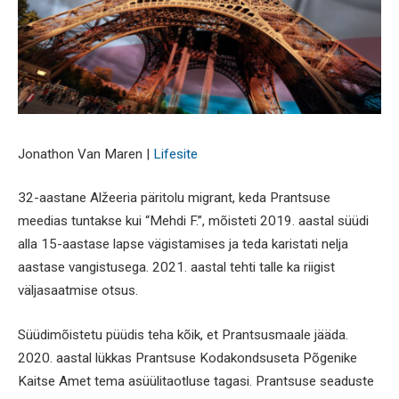
Jonathon Van Maren |
Lifesite
32-aastane Alžeeria päritolu migrant, keda Prantsuse
meedias tuntakse kui “Mehdi F.”, mõisteti 2019. aastal süüdi
alla 15-aastase lapse vägistamises ja teda karistati nelja
aastase vangistusega. 2021. aastal tehti talle ka riigist
väljasaatmise otsus.
Süüdimõistetu püüdis teha kõik, et Prantsusmaale jääda.
2020. aastal lükkas Prantsuse Kodakondsuseta Põgenike
Kaitse Amet tema asüülitaotluse tagasi. Prantsuse seaduste