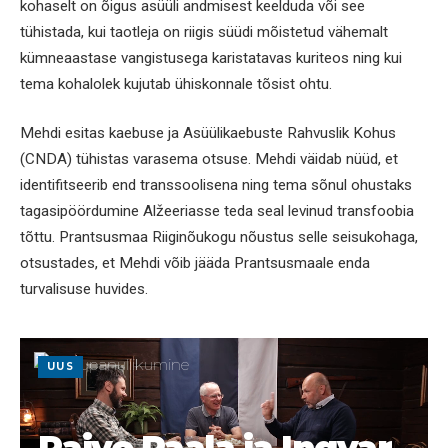
kohaselt on õigus asüüli andmisest keelduda või see
tühistada, kui taotleja on riigis süüdi mõistetud vähemalt
kümneaastase vangistusega karistatavas kuriteos ning kui
tema kohalolek kujutab ühiskonnale tõsist ohtu.
Mehdi esitas kaebuse ja Asüülikaebuste Rahvuslik Kohus
(CNDA) tühistas varasema otsuse. Mehdi väidab nüüd, et
identifitseerib end transsoolisena ning tema sõnul ohustaks
tagasipöördumine Alžeeriasse teda seal levinud transfoobia
tõttu. Prantsusmaa Riiginõukogu nõustus selle seisukohaga,
otsustades, et Mehdi võib jääda Prantsusmaale enda
turvalisuse huvides.
UUS
Raivo Paala ja Ingvar