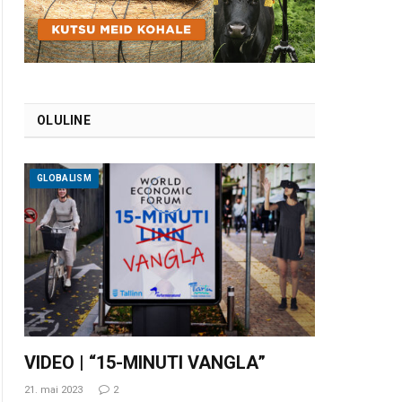
OLULINE
GLOBALISM
VIDEO | “15-MINUTI VANGLA”
21. mai 2023
2