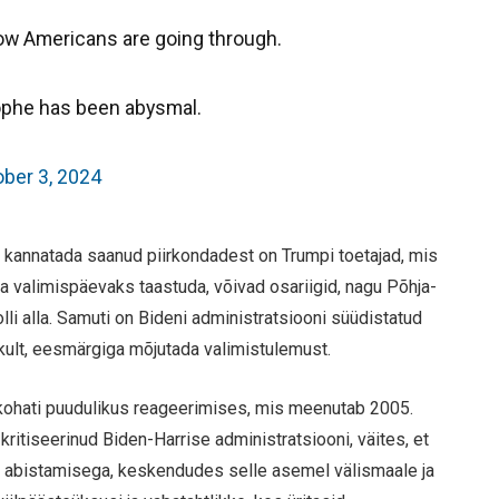
llow Americans are going through.
rophe has been abysmal.
ber 3, 2024
st kannatada saanud piirkondadest on Trumpi toetajad, mis
da valimispäevaks taastuda, võivad osariigid, nagu Põhja-
lli alla. Samuti on Bideni administratsiooni süüdistatud
ikult, eesmärgiga mõjutada valimistulemust.
 kohati puudulikus reageerimises, mis meenutab 2005.
 kritiseerinud Biden-Harrise administratsiooni, väites, et
ke abistamisega, keskendudes selle asemel välismaale ja