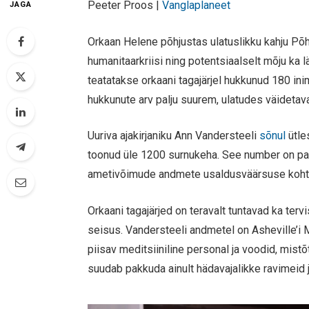
Peeter Proos |
Vanglaplaneet
JAGA
Orkaan Helene põhjustas ulatuslikku kahju Põh
humanitaarkriisi ning potentsiaalselt mõju ka
teatatakse orkaani tagajärjel hukkunud 180 in
hukkunute arv palju suurem, ulatudes väidetava
Uuriva ajakirjaniku Ann Vandersteeli
sõnul
ütle
toonud üle 1200 surnukeha. See number on palj
ametivõimude andmete usaldusväärsuse koht
Orkaani tagajärjed on teravalt tuntavad ka terv
seisus. Vandersteeli andmetel on Asheville’i
piisav meditsiiniline personal ja voodid, mist
suudab pakkuda ainult hädavajalikke ravimeid 