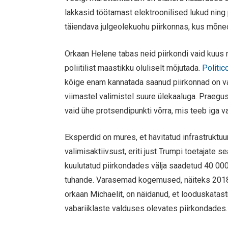
lakkasid töötamast elektroonilised lukud ni
täiendava julgeolekuohu piirkonnas, kus mõned
Orkaan Helene tabas neid piirkondi vaid kuus 
poliitilist maastikku oluliselt mõjutada.
Politi
kõige enam kannatada saanud piirkonnad on va
viimastel valimistel suure ülekaaluga. Praegus
vaid ühe protsendipunkti võrra, mis teeb iga va
Eksperdid on mures, et hävitatud infrastruktuu
valimisaktiivsust, eriti just Trumpi toetajate
kuulutatud piirkondades välja saadetud 40 000
tuhande. Varasemad kogemused, näiteks 2018. 
orkaan Michaelit, on näidanud, et looduskatastr
vabariiklaste valduses olevates piirkondades.