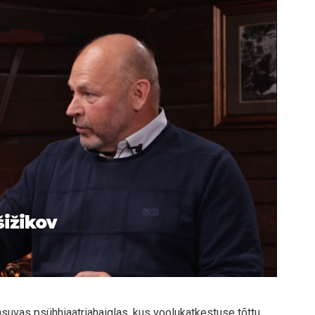
šižikov
suvas psühhiaatriahaiglas, kus voolukatkestuse tõttu