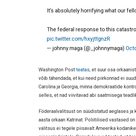
It’s absolutely horrifying what our fe
The federal response to this catast
pic.twitter.com/hxyjttgnzR
— johnny maga (@_johnnymaga)
Octo
Washington Post
teatas
, et suur osa orkaani
võib tähendada, et kui need piirkonnad ei suu
Carolina ja Georgia, minna demokraatide kontro
selles, et nad viivitavad abi saatmisega teadl
Föderaalvalitsust on süüdistatud aeglases ja
aasta orkaan Katrinat. Poliitilised vastased on
valitsus ei tegele piisavalt Ameerika kodani