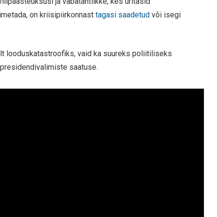
viilpäästeüksusi ja vabatahtlikke, kes üritasid
imetada, on kriisipiirkonnast
tagasi saadetud
või isegi
 looduskatastroofiks, vaid ka suureks poliitiliseks
 presidendivalimiste saatuse.