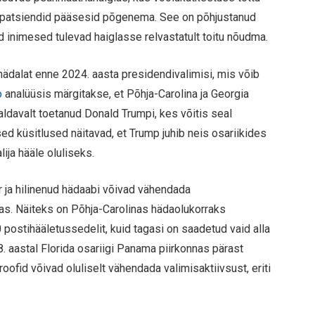
ng patsiendid pääsesid põgenema. See on põhjustanud
 inimesed tulevad haiglasse relvastatult toitu nõudma.
nädalat enne 2024. aasta presidendivalimisi, mis võib
co
analüüsis märgitakse, et Põhja-Carolina ja Georgia
ldavalt toetanud Donald Trumpi, kes võitis seal
ed küsitlused näitavad, et Trump juhib neis osariikides
lija hääle oluliseks.
r ja hilinenud hädaabi võivad vähendada
 seas. Näiteks on Põhja-Carolinas hädaolukorraks
 postihääletussedelit, kuid tagasi on saadetud vaid alla
aastal Florida osariigi Panama piirkonnas pärast
oofid võivad oluliselt vähendada valimisaktiivsust, eriti