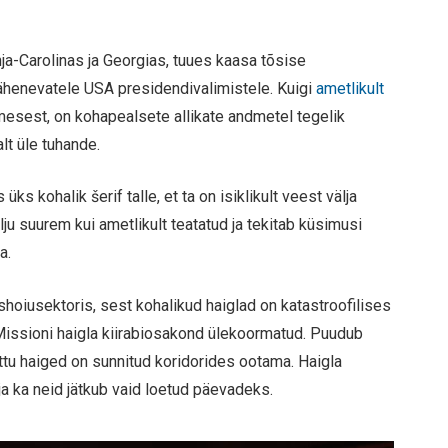
ja-Carolinas ja Georgias, tuues kaasa tõsise
 lähenevatele USA presidendivalimistele. Kuigi
ametlikult
imesest, on kohapealsete allikate andmetel tegelik
lt üle tuhande.
s üks kohalik šerif talle, et ta on isiklikult veest välja
u suurem kui ametlikult teatatud ja tekitab küsimusi
a.
ishoiusektoris, sest kohalikud haiglad on katastroofilises
 Missioni haigla kiirabiosakond ülekoormatud. Puudub
õttu haiged on sunnitud koridorides ootama. Haigla
ja ka neid jätkub vaid loetud päevadeks.