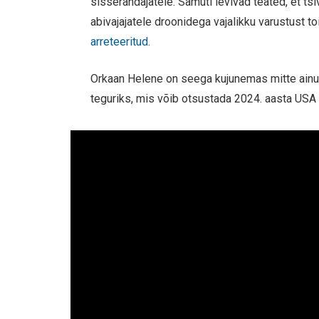
sisserändajatele. Samuti levivad teated, et tsi
abivajajatele droonidega vajalikku varustust to
arreteeritud
.
Orkaan Helene on seega kujunemas mitte ainult
teguriks, mis võib otsustada 2024. aasta USA