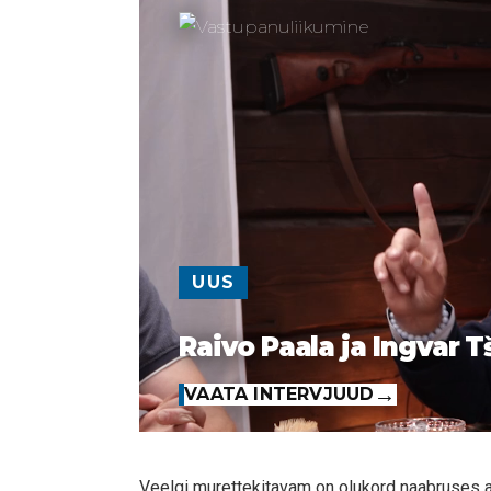
UUS
Raivo Paala ja Ingvar T
VAATA INTERVJUUD
Veelgi murettekitavam on olukord naabruses a