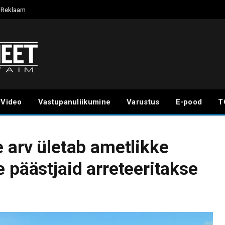
Reklaam
Video
Vastupanuliikumine
Varustus
E-pood
T
e arv ületab ametlikke
 päästjaid arreteeritakse