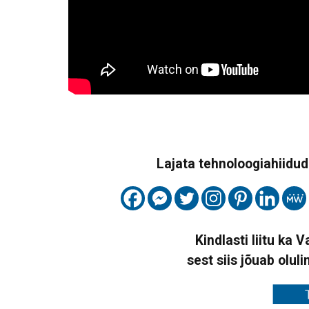
Lajata tehnoloogiahiidude
Kindlasti liitu ka 
sest siis jõuab oluli