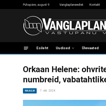
Pühapäev, august 9
Vanglaplaneedist
Kontakt
Esileht
Uudised
Ülevaated
Orkaan Helene: ohvrit
numbreid, vabatahtlike
7. okt. 2024
MAAILM