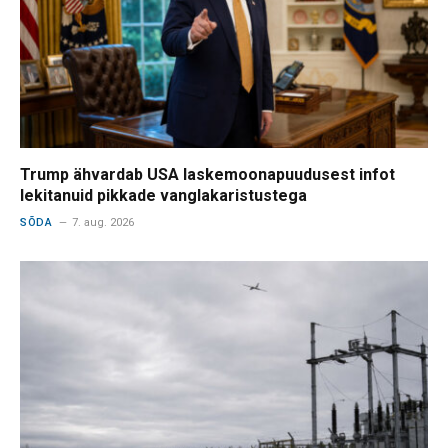
Trump ähvardab USA laskemoonapuudusest infot
lekitanuid pikkade vanglakaristustega
SÕDA
7. aug. 2026