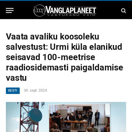
Vaata avaliku koosoleku
salvestust: Urmi küla elanikud
seisavad 100-meetrise
raadiosidemasti paigaldamise
vastu
30. sept. 2024
EESTI