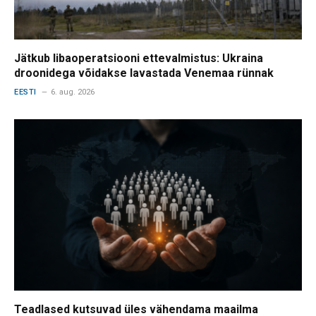
Jätkub libaoperatsiooni ettevalmistus: Ukraina
droonidega võidakse lavastada Venemaa rünnak
EESTI
6. aug. 2026
Teadlased kutsuvad üles vähendama maailma