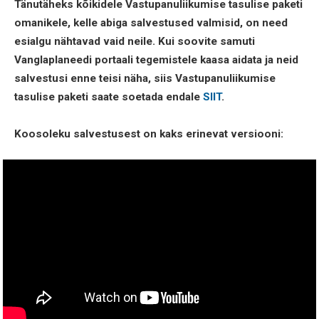
Tänutäheks kõikidele Vastupanuliikumise tasulise paketi
omanikele, kelle abiga salvestused valmisid, on need
esialgu nähtavad vaid neile. Kui soovite samuti
Vanglaplaneedi portaali tegemistele kaasa aidata ja neid
salvestusi enne teisi näha, siis Vastupanuliikumise
tasulise paketi saate soetada endale
SIIT
.
Koosoleku salvestusest on kaks erinevat versiooni: