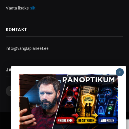
Vaata lisaks
siit
KONTAKT
info@vanglaplaneet.ee
JÄLGI SOTSIAALMEEDIAS
Facebook
X
Instagram
YouTube
Telegram
(Twitter)
Vanglaplaneet - Vastupanu Vaim