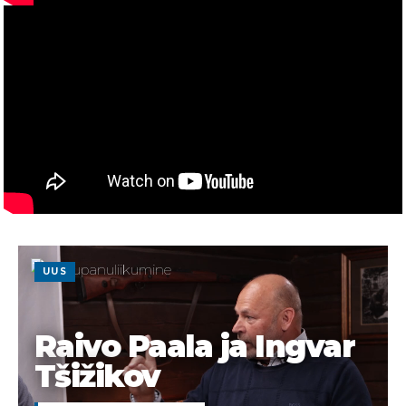
UUS
Raivo Paala ja Ingvar
Tšižikov