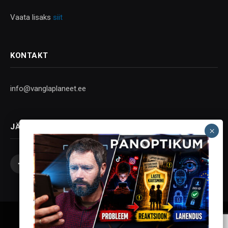
Vaata lisaks
siit
KONTAKT
info@vanglaplaneet.ee
JÄLGI SOTSIAALMEEDIAS
Facebook
X
Instagram
YouTube
Telegram
(Twitter)
Vanglaplaneet - Vastupanu Vaim