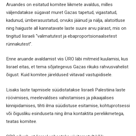
Aruandes on esitatud komitee liikmete avaldus, milles
väljendatakse sügavat muret Gazas tapetud, vigastatud,
kadunud, ümberasustatud, orvuks jäänud ja nälja, alatoitluse
ning haiguste all kannatavate laste suure arvu pärast, mis on
tingitud Iisraeli “valimatutest ja ebaproportsionaalsetest
rünnakutest”.
Enne aruande avaldamist viis ÜRO läbi mitmeid kuulamisi, kus
Iisrael eitas, et tema sõjategevus Gazas rikuks rahvusvahelist
õigust. Kuid komitee järeldused viitavad vastupidisele.
Lisaks laste tapmisele süüdistatakse Iisraeli Palestiina laste
röövimises, meelevaldses vahistamises ja pikaajalises
kinnipidamises, tihti ilma süüdistuse esitamise, kohtuprotsessi
või õigusliku esinduseta ning ilma kontaktita pereliikmetega,
teatas komitee.