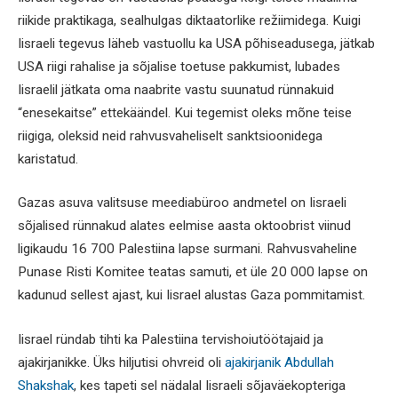
riikide praktikaga, sealhulgas diktaatorlike režiimidega. Kuigi
Iisraeli tegevus läheb vastuollu ka USA põhiseadusega, jätkab
USA riigi rahalise ja sõjalise toetuse pakkumist, lubades
Iisraelil jätkata oma naabrite vastu suunatud rünnakuid
“enesekaitse” ettekäändel. Kui tegemist oleks mõne teise
riigiga, oleksid neid rahvusvaheliselt sanktsioonidega
karistatud.
Gazas asuva valitsuse meediabüroo andmetel on Iisraeli
sõjalised rünnakud alates eelmise aasta oktoobrist viinud
ligikaudu 16 700 Palestiina lapse surmani. Rahvusvaheline
Punase Risti Komitee teatas samuti, et üle 20 000 lapse on
kadunud sellest ajast, kui Iisrael alustas Gaza pommitamist.
Iisrael ründab tihti ka Palestiina tervishoiutöötajaid ja
ajakirjanikke. Üks hiljutisi ohvreid oli
ajakirjanik Abdullah
Shakshak
, kes tapeti sel nädalal Iisraeli sõjaväekopteriga