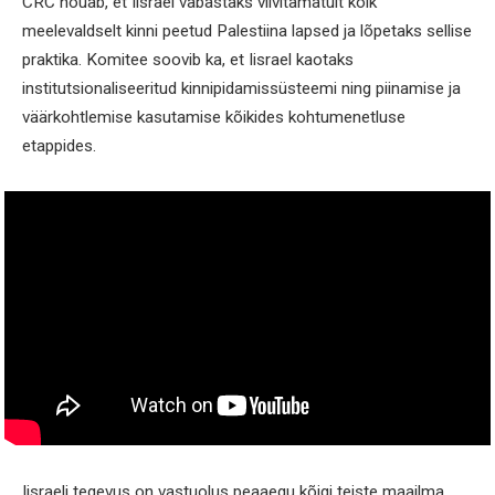
CRC nõuab, et Iisrael vabastaks viivitamatult kõik
meelevaldselt kinni peetud Palestiina lapsed ja lõpetaks sellise
praktika. Komitee soovib ka, et Iisrael kaotaks
institutsionaliseeritud kinnipidamissüsteemi ning piinamise ja
väärkohtlemise kasutamise kõikides kohtumenetluse
etappides.
Iisraeli tegevus on vastuolus peaaegu kõigi teiste maailma