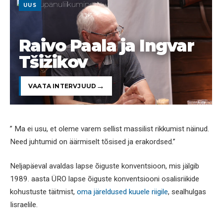
UUS
Raivo Paala ja Ingvar
Tšižikov
VAATA INTERVJUUD
” Ma ei usu, et oleme varem sellist massilist rikkumist näinud.
Need juhtumid on äärmiselt tõsised ja erakordsed.”
Neljapäeval avaldas lapse õiguste konventsioon, mis jälgib
1989. aasta ÜRO lapse õiguste konventsiooni osalisriikide
kohustuste täitmist,
oma järeldused kuuele riigile
, sealhulgas
Iisraelile.