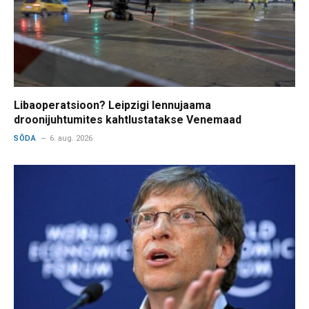
Libaoperatsioon? Leipzigi lennujaama
droonijuhtumites kahtlustatakse Venemaad
SÕDA
6. aug. 2026