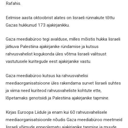
Rafahis.
Eelmise aasta oktoobrist alates on Iisraeli rünnakute tõttu
Gazas hukkunud 173 ajakirjanikku.
Gaza meediabüroo tegi avalduse, milles mõistis hukka Iisraeli
jätkuva Palestiina ajakirjanike ründamise ja kutsus
rahvusvahelist kogukonda üles võtma Iisraeli valitsust
vastutusele kuritegude eest ajakirjanike vastu.
Gaza meediabüroo kutsus ka rahvusvahelisi
meediaorganisatsioone üles rakendama survet Iisraeli suhtes
ja viima need kuriteod rahvusvaheliste kohtute ette,
lõpetamaks genotsiidi ja Palestiina ajakirjanike tapmine.
Kirjas Euroopa Liidule ja enam kui 60 rahvusvahelisele
meediaorganisatsioonile nõudis Gaza meediabüroo meetmeid
Iisraeli võimude enneolematu ajakirjanike tapmise ja muude