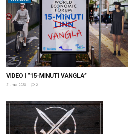
VIDEO | “15-MINUTI VANGLA”
21. mai 2023
2