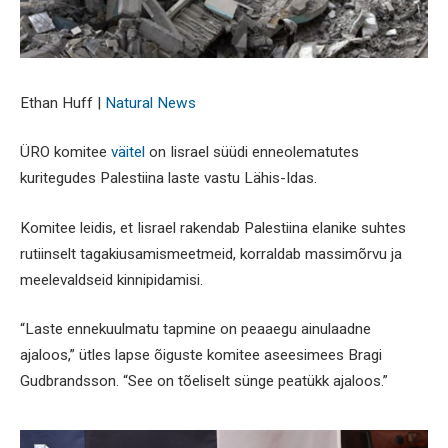
Ethan Huff |
Natural News
ÜRO komitee
väitel
on Iisrael süüdi enneolematutes
kuritegudes Palestiina laste vastu Lähis-Idas.
Komitee leidis, et Iisrael rakendab Palestiina elanike suhtes
rutiinselt tagakiusamismeetmeid, korraldab massimõrvu ja
meelevaldseid kinnipidamisi.
“Laste ennekuulmatu tapmine on peaaegu ainulaadne
ajaloos,” ütles lapse õiguste komitee aseesimees Bragi
Gudbrandsson. “See on tõeliselt sünge peatükk ajaloos.”