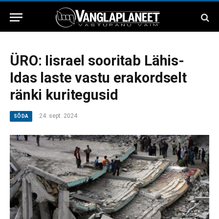
ÜRO: Iisrael sooritab Lähis-
Idas laste vastu erakordselt
ränki kuritegusid
24. sept. 2024
SÕDA