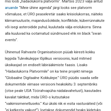
mis loob „hädaolukorra platvormi“. Märtsis 2023 välja antud
aruande
“Meie ühine agenda” järgi looks see platvorm
võimaluse, et ÜRO peasekretär saaks kriisiolukorras, näiteks
kliimamuutuste, majandusšokkide, konfliktide, küberrünnakute
või isegi asteroidide puhul, kuulutada välja eriolukorra. Sinna
alla kuuluvad ka ootamatud sündmused ehk nn black “swan
events”.
Ühinenud Rahvaste Organisatsioon püüab kiiresti kokku
leppida Tulevikuleppe lõplikus versioonis, kuid mitmed
üksikasjad on endiselt läbirääkimiste faasis. Lisaks
“Hädaolukorra Platvormile” on ka teine projekt nimega
“Globaalne Digitaalne Kokkulepe.” ÜRO püüdis saada selle
dokumentide viimase versiooni heakskiitu 3. septembriks
(otse peale USA Töörahvapüha nädalavahetust), kasutades
kavalat taktikat, mida ÜRO-s kutsutakse
“vaikimismenetluseks.” Kui ükski riik ei esita vastuväiteid (või
“ei katkesta vaikust”), loetakse dokumendid heaks kiidetuks