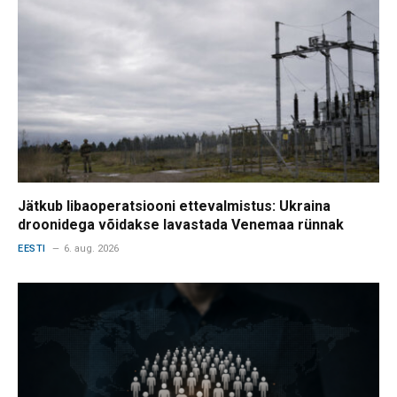
Jätkub libaoperatsiooni ettevalmistus: Ukraina
droonidega võidakse lavastada Venemaa rünnak
EESTI
6. aug. 2026