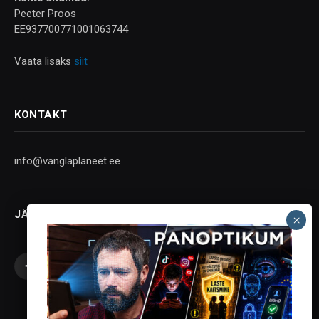
Peeter Proos
EE937700771001063744
Vaata lisaks
siit
KONTAKT
info@vanglaplaneet.ee
JÄLGI SOTSIAALMEEDIAS
Facebook
X
Instagram
YouTube
Telegram
(Twitter)