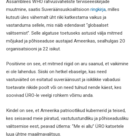
Assamblees WHO rahvusvaheliste terviseeeskirjade
muutmine, saatis Suveräänsuskoalitsioon
ringkirja
, milles
kutsuti üles vähemalt üht riiki katkestama vaikus ja
vastanduma sellele, mis näib edendavat “globaalset
valitsemist”. Selle algatuse toetuseks astusid välja mitmed
mõjukad ja põhiseaduse austajad Ameerikas, sealhulgas 20
organisatsiooni ja 22 isikut.
Positiivne on see, et mitmed riigid on aru saanud, et vaikimine
ei ole lahendus. Siiski on hetkel ebaselge, kas need
vastuväited on esitatud suveräänsust ja isiklikke vabadusi
toetavate riikide poolt või on need tulnud nende käest, kes
soovivad ÜRO-le veelgi rohkem võimu anda.
Kindel on see, et Ameerika patriootlikud kubernerid ja teised,
kes seisavad meie piiratud, vastutustundliku ja põhiseadusliku
valitsemise eest, peavad ütlema: “Me ei allu” ÜRO katsetele
luua ühtne maailmavalitsus.