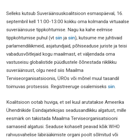
Selleks kutsub Suveräänsuskoalitsioon esmaspäeval, 16.
septembril kell 11.00-13.00 kokku oma kolmanda virtuaalse
suveräänsuse tippkohtumise. Nagu ka kahe eelmise
tippkohtumise puhul (vt
siin
ja
siin
), kutsume me juhtivaid
parlamendiliikmeid, asjatundjaid, põhiseaduse juriste ja teisi
vabadusvõitlejaid kogu maailmast, et väljendada oma
vastuseisu globalistide püüdlustele õõnestada riiklikku
suveräänsust, olgu need siis Maailma
Terviseorganisatsioonis, ÜROs või mõnel muul tasandil
toimuvas protsessis. Registreeruge osalemiseks
siin
.
Koalitsioon ootab huviga, et sel kuul arutatakse Ameerika
Ühendriikide Esindajatekojas seadusandlikku algatust, mille
eesmärk on takistada Maailma Terviseorganisatsiooni
sarnaseid algatusi. Seaduse kohaselt peavad kõik WHO
rahvusvahelise läbirääkimiste organi poolt sõlmitud või