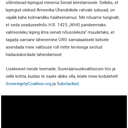
sõlmitavad lepingud minema Senati kinnitamisele. Selleks, et
lepingud oleksid Ameerika Ühendriikide rahvale siduvad, on
vajalik kahe kolmandiku häälteenamus. Me nõuame tungivalt,
et seda seaduseelnõu H.R. 1425 „WHO pandeemiaks
valmisoleku leping ilma senati nõusolekuta“ muudetaks, et
tagada sarnane lähenemine ÜRO samalaadsele katsele
asendada meie valitsuse roll mitte tervisega seotud
hädaolukordade lahendamisel.
Lisateavet nende teemade, Suveräänsuskoalitsiooni töö ja
selle kohta, kuidas te saate abiks olla, leiate meie kodulehelt
SovereigntyCoalition.org
ja
Substackist
.