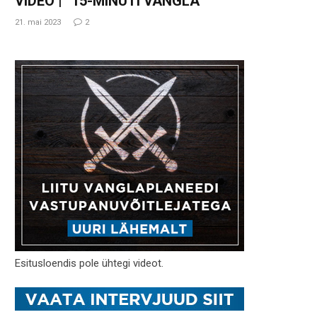
VIDEO | “15-MINUTI VANGLA”
21. mai 2023
2
Esitusloendis pole ühtegi videot.