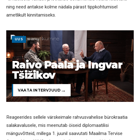
ning need antakse kolme nädala pärast tippkohtumisel
ametlikult kinnitamiseks.
UUS
Raivo Paala ja Ingvar
Tšižikov
VAATA INTERVJUUD
Reageerides sellele värskeimale rahvusvahelise bürokraatia
salakavalusele, mis meenutab öiseid diplomaatilisi
mänguvõtteid, millega 1. juunil saavutati Maailma Tervise