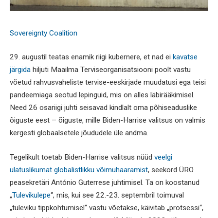
Sovereignty Coalition
29. augustil teatas enamik riigi kubernere, et nad ei
kavatse
järgida
hiljuti Maailma Terviseorganisatsiooni poolt vastu
võetud rahvusvaheliste tervise-eeskirjade muudatusi ega teisi
pandeemiaga seotud lepinguid, mis on alles läbirääkimisel.
Need 26 osariigi juhti seisavad kindlalt oma põhiseaduslike
õiguste eest – õiguste, mille Biden-Harrise valitsus on valmis
kergesti globaalsetele jõududele üle andma.
Tegelikult toetab Biden-Harrise valitsus nüüd
veelgi
ulatuslikumat globalistlikku võimuhaaramist
, seekord ÜRO
peasekretäri António Guterrese juhtimisel. Ta on koostanud
„
Tulevikulepe
“, mis, kui see 22.-23. septembril toimuval
„tuleviku tippkohtumisel“ vastu võetakse, käivitab „protsessi“,