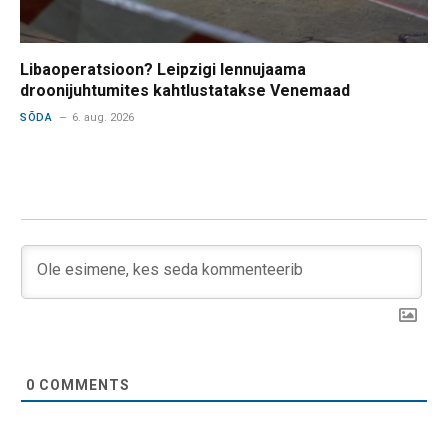
Libaoperatsioon? Leipzigi lennujaama
droonijuhtumites kahtlustatakse Venemaad
SÕDA
6. aug. 2026
0
COMMENTS