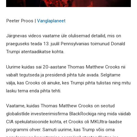
Peeter Proos |
Vanglaplaneet
Järgnevas videos vaatame üle olulisemad detailid, mis on
praeguseks teada 13. juulil Pennsylvanias toimunud Donald
Trumpi atentaadikatse kohta.
Uurime kuidas sai 20-aastane Thomas Matthew Crooks nii
vabalt tegutseda ja presidendi pihta tule avada. Selgitame
välja, kas Crooks oli ainuke, kes Trumpi pihta tulistas ning mitu
lasku tema enda pihta tehti.
Vaatame, kuidas Thomas Matthew Crooks on seotud
globalistlide investeerimisfirma BlackRockiga ning mida väidab
CIA spekulatsioonide kohta, et Crooks oli MKUltra-laadse
programmi ohver. Samuti uurime, kas Trump võis oma