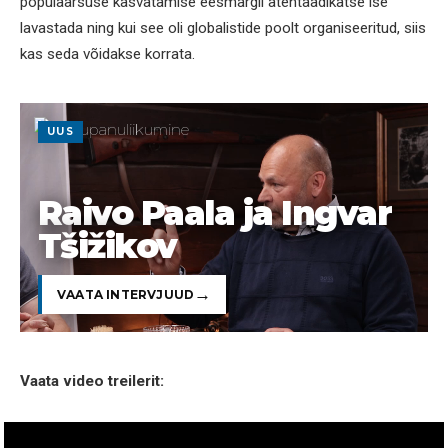
populaarsuse kasvatamise eesmärgil atentaadikatse ise
lavastada ning kui see oli globalistide poolt organiseeritud, siis
kas seda võidakse korrata.
UUS
Raivo Paala ja Ingvar
Tšižikov
VAATA INTERVJUUD
Vaata video treilerit: