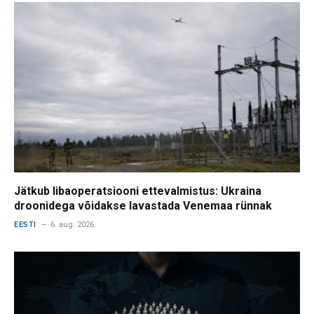
Jätkub libaoperatsiooni ettevalmistus: Ukraina
droonidega võidakse lavastada Venemaa rünnak
EESTI
6. aug. 2026