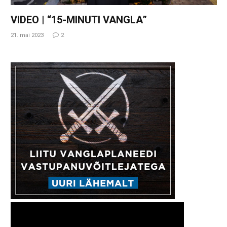
VIDEO | “15-MINUTI VANGLA”
21. mai 2023
2