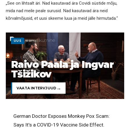
„See on lihtsalt äri. Nad kasutavad ära Covidi süstide mõju,
mida nad meile peale surusid. Nad kasutavad ära neid
kõrvalmõjusid, et uusi skeeme luua ja meid jälle hirmutada.“
UUS
Raivo Paala ja Ingvar
Tšižikov
VAATA INTERVJUUD
German Doctor Exposes Monkey Pox Scam:
Says It's a COVID-19 Vaccine Side Effect.