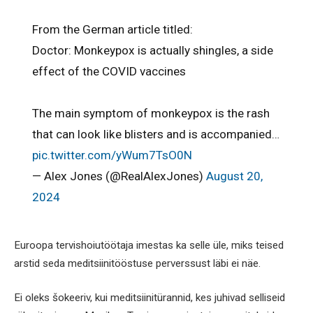
From the German article titled:
Doctor: Monkeypox is actually shingles, a side
effect of the COVID vaccines
The main symptom of monkeypox is the rash
that can look like blisters and is accompanied…
pic.twitter.com/yWum7TsO0N
— Alex Jones (@RealAlexJones)
August 20,
2024
Euroopa tervishoiutöötaja imestas ka selle üle, miks teised
arstid seda meditsiinitööstuse perverssust läbi ei näe.
Ei oleks šokeeriv, kui meditsiinitürannid, kes juhivad selliseid