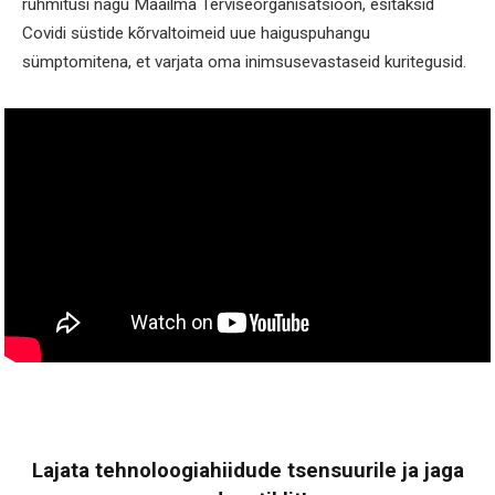
rühmitusi nagu Maailma Terviseorganisatsioon, esitaksid
Covidi süstide kõrvaltoimeid uue haiguspuhangu
sümptomitena, et varjata oma inimsusevastaseid kuritegusid.
Lajata tehnoloogiahiidude tsensuurile ja jaga