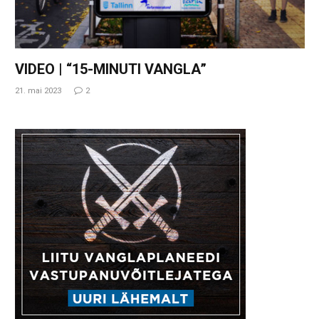
VIDEO | “15-MINUTI VANGLA”
21. mai 2023
2