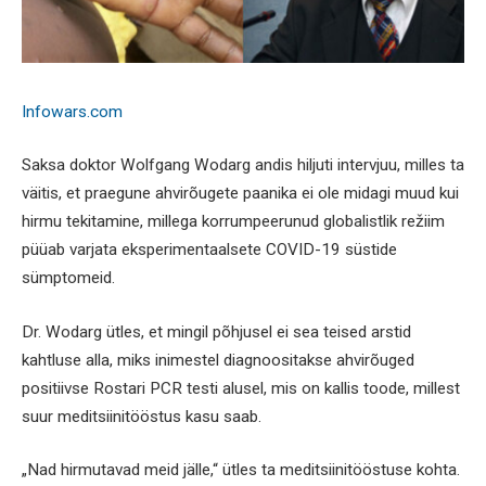
Infowars.com
Saksa doktor Wolfgang Wodarg andis hiljuti intervjuu, milles ta
väitis, et praegune ahvirõugete paanika ei ole midagi muud kui
hirmu tekitamine, millega korrumpeerunud globalistlik režiim
püüab varjata eksperimentaalsete COVID-19 süstide
sümptomeid.
Dr. Wodarg ütles, et mingil põhjusel ei sea teised arstid
kahtluse alla, miks inimestel diagnoositakse ahvirõuged
positiivse Rostari PCR testi alusel, mis on kallis toode, millest
suur meditsiinitööstus kasu saab.
„Nad hirmutavad meid jälle,“ ütles ta meditsiinitööstuse kohta.