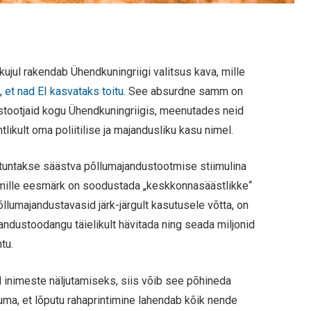
jul rakendab Ühendkuningriigi valitsus kava, mille
t,
et nad EI kasvataks toitu
. See absurdne samm on
ustootjaid kogu Ühendkuningriigis, meenutades neid
tlikult oma poliitilise ja majandusliku kasu nimel.
 tuntakse säästva põllumajandustootmise stiimulina
t, mille eesmärk on soodustada „keskkonnasäästlikke“
llumajandustavasid järk-järgult kasutusele võtta, on
andustoodangu täielikult hävitada ning seada miljonid
tu.
ud inimeste näljutamiseks, siis võib see põhineda
uma, et lõputu rahaprintimine lahendab kõik nende