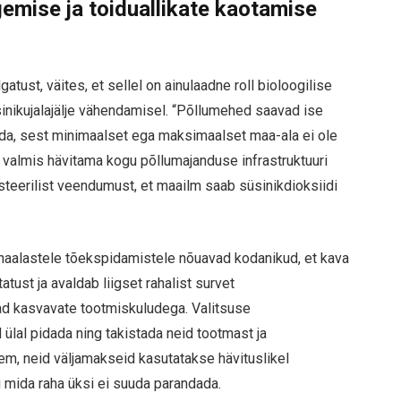
emise ja toiduallikate kaotamise
atust, väites, et sellel on ainulaadne roll bioloogilise
nikujalajälje vähendamisel. “Põllumehed saavad ise
ada, sest minimaalset ega maksimaalset maa-ala ei ole
 valmis hävitama kogu põllumajanduse infrastruktuuri
steerilist veendumust, et maailm saab süsinikdioksiidi
aalastele tõekspidamistele nõuavad kodanikud, et kava
tust ja avaldab liigset rahalist survet
evad kasvavate tootmiskuludega. Valitsuse
d ülal pidada ning takistada neid tootmast ja
em, neid väljamakseid kasutatakse hävituslikel
g mida raha üksi ei suuda parandada.