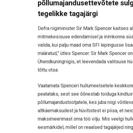
põllumajandusettevõtete sulg
tegelikke tagajärgi
Defra riigiminister Sir Mark Spencer kaitses alg
mitmekesisuse edendamisel ja inimkonna süsi
valida, kui palju maad oma SFI lepingusse lis
määratud,” ütles Spencer. Sir Mark Spencer on
Ühendkuningriigis, et leevendada valitsuse hü
tõttu otsa.
Vaatamata Spenceri hullumeelsetele keskkonn
peatataks, sest see õõnestab toiduga kindlusta
põllumajandustootjatele, kes juba niigi võitl
altkäemaksudest ja hüvitistest ei piisa, et nei
maksimeerimast oma töö vilju. Mis veelgi hull
eesmärkidel, millel on reaalsed tagajärjed nin