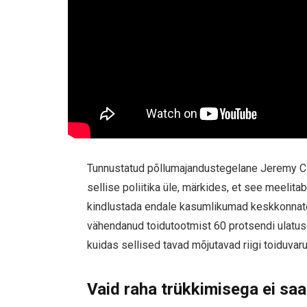
Tunnustatud põllumajandustegelane Jeremy Cla
sellise poliitika üle, märkides, et see meelit
kindlustada endale kasumlikumad keskkonnato
vähendanud toidutootmist 60 protsendi ulatuses
kuidas sellised tavad mõjutavad riigi toiduvar
Vaid raha trükkimisega ei sa