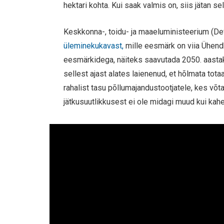
hektari kohta. Kui saak valmis on, siis jätan
Keskkonna-, toidu- ja maaeluministeerium (De
üleminekukavast,
mille eesmärk on viia Ühend
eesmärkidega, näiteks saavutada 2050. aastaks
sellest ajast alates laienenud, et hõlmata to
rahalist tasu põllumajandustootjatele, kes võ
jätkusuutlikkusest ei ole midagi muud kui kah