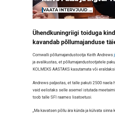
VAATA INTERVJUUD
Ühendkuningriigi toiduga kind
kavandab põllumajanduse täie
Cornwalli põllumajandustootja Keith Andrews
j
ja avalikustas, et põllumajandustootjatele paku
KOLMEKS AASTAKS kasutamata või eraldaksid
Andrews paljastas, et talle pakuti 2500 naela he
vaid eelistaks selle asemel istutada meetaim
toob talle SFI raames lisatoetusi.
„Ma kavatsen põllu ära künda ja külvata sinna k