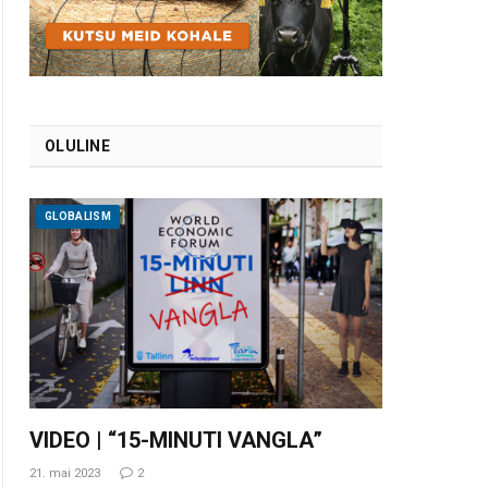
OLULINE
GLOBALISM
VIDEO | “15-MINUTI VANGLA”
21. mai 2023
2