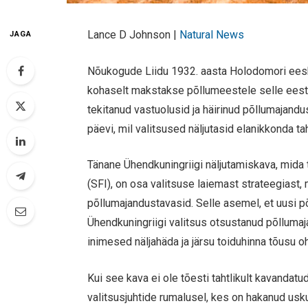
Lance D Johnson |
Natural News
JAGA
Nõukogude Liidu 1932. aasta Holodomori eesku
kohaselt makstakse põllumeestele selle ees
tekitanud vastuolusid ja häirinud põllumajand
päevi, mil valitsused näljutasid elanikkonda tah
Tänane Ühendkuningriigi näljutamiskava, mida
(SFI), on osa valitsuse laiemast strateegias
põllumajandustavasid. Selle asemel, et uusi põ
Ühendkuningriigi valitsus otsustanud põllumaj
inimesed näljahäda ja järsu toiduhinna tõusu oh
Kui see kava ei ole tõesti tahtlikult kavandat
valitsusjuhtide rumalusel, kes on hakanud usk