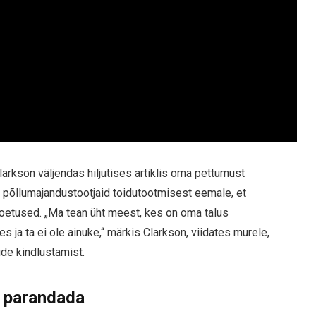
rkson väljendas hiljutises artiklis oma pettumust
ab põllumajandustootjaid toidutootmisest eemale, et
etused. „Ma tean üht meest, kes on oma talus
 ja ta ei ole ainuke,“ märkis Clarkson, viidates murele,
ude kindlustamist.
a parandada