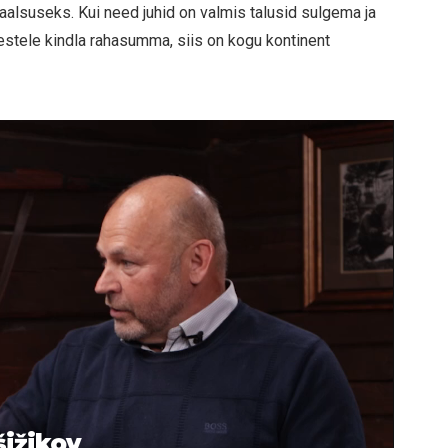
alsuseks. Kui need juhid on valmis talusid sulgema ja
estele kindla rahasumma, siis on kogu kontinent
šižikov