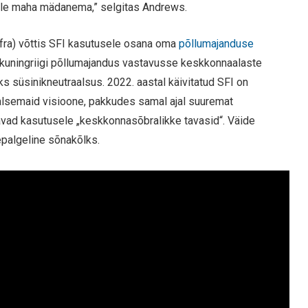
 selle maha mädanema,” selgitas Andrews.
fra) võttis SFI kasutusele osana oma
põllumajanduse
kuningriigi põllumajandus vastavusse keskkonnaalaste
 süsinikneutraalsus. 2022. aastal käivitatud SFI on
taalsemaid visioone, pakkudes samal ajal suuremat
tavad kasutusele „keskkonnasõbralikke tavasid“. Väide
epalgeline sõnakõlks.