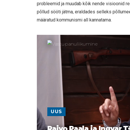
probleemid ja muudab kõik nende visioonid rea
põllud sööti jätma, eraldades selleks põllume
määratud kommunismi all kannatama.
UUS
Raivo Paala ja Ingvar T