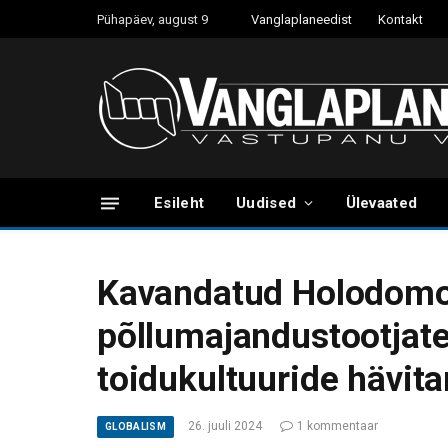
Pühapäev, august 9
Vanglaplaneedist
Kontakt
Esileht
Uudised
Ülevaated
Kavandatud Holodomor
põllumajandustootjat
toidukultuuride hävit
26. juuli 2024
1 kommentaar
GLOBALISM