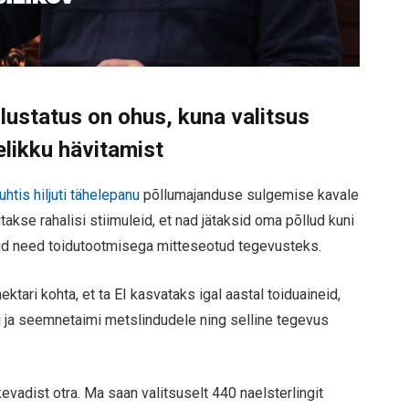
lustatus on ohus, kuna valitsus
likku hävitamist
uhtis hiljuti tähelepanu
põllumajanduse sulgemise kavale
takse rahalisi stiimuleid, et nad jätaksid oma põllud kuni
 need toidutootmisega mitteseotud tegevusteks.
ktari kohta, et ta EI kasvataks igal aastal toiduaineid,
i ja seemnetaimi metslindudele ning selline tegevus
evadist otra. Ma saan valitsuselt 440 naelsterlingit