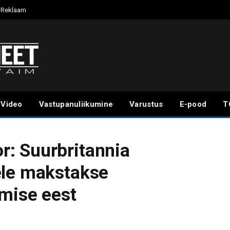
Reklaam
Video
Vastupanuliikumine
Varustus
E-pood
T
: Suurbritannia
ele makstakse
amise eest