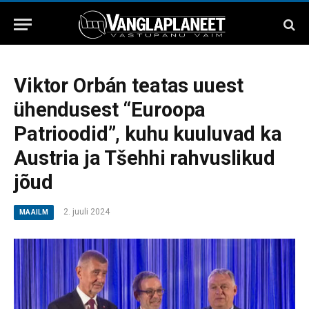
Viktor Orbán teatas uuest
ühendusest “Euroopa
Patrioodid”, kuhu kuuluvad ka
Austria ja Tšehhi rahvuslikud
jõud
2. juuli 2024
MAAILM