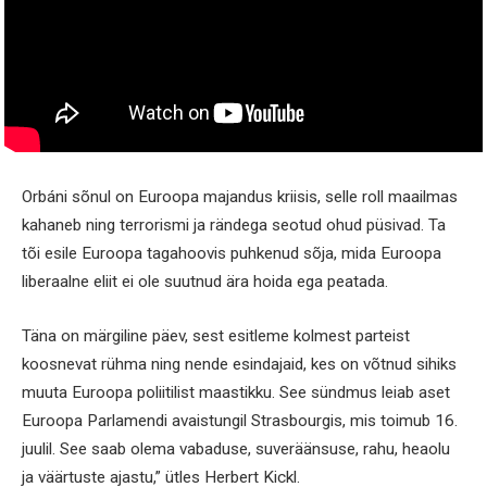
Orbáni sõnul on Euroopa majandus kriisis, selle roll maailmas
kahaneb ning terrorismi ja rändega seotud ohud püsivad. Ta
tõi esile Euroopa tagahoovis puhkenud sõja, mida Euroopa
liberaalne eliit ei ole suutnud ära hoida ega peatada.
Täna on märgiline päev, sest esitleme kolmest parteist
koosnevat rühma ning nende esindajaid, kes on võtnud sihiks
muuta Euroopa poliitilist maastikku. See sündmus leiab aset
Euroopa Parlamendi avaistungil Strasbourgis, mis toimub 16.
juulil. See saab olema vabaduse, suveräänsuse, rahu, heaolu
ja väärtuste ajastu,” ütles Herbert Kickl.