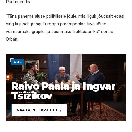
Parlamendis.
“Täna paneme aluse poliitilisele jõule, mis liigub jõudsalt edasi
ning kujuneb peagi Euroopa parempoolse tiiva kõige
võimsamaks grupiks ja suurimaks fraktsiooniks,” sõnas
Orbán.
UUS
Raivo Paala ja Ingvar
Tšižikov
VAATA INTERVJUUD