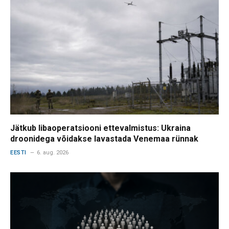
Jätkub libaoperatsiooni ettevalmistus: Ukraina
droonidega võidakse lavastada Venemaa rünnak
EESTI
6. aug. 2026