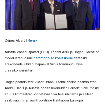
Dénes Albert |
Remix
Austria Vabaduspartei (FPÖ), Tšehhi ANO ja Ungari Fidesz on
moodustanud uue
parempoolse koalitsiooni
, teatasid
erakondade juhid pühapäeval Viinis toimunud ühisel
pressikonverentsil.
Ungari peaminister Viktor Orbán, Tšehhi endine peaminister
Andrej Babiš ja Austria opositsiooniliider Herbert Kickl ütlesid,
et uus liit meelitab loodetavasti ka teisi ühinema ja sellest
saab suurim rahvuslik poliitiline fraktsioon Euroopa