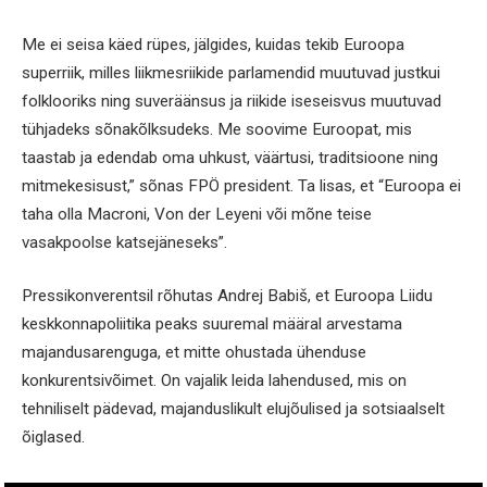
Me ei seisa käed rüpes, jälgides, kuidas tekib Euroopa
superriik, milles liikmesriikide parlamendid muutuvad justkui
folklooriks ning suveräänsus ja riikide iseseisvus muutuvad
tühjadeks sõnakõlksudeks. Me soovime Euroopat, mis
taastab ja edendab oma uhkust, väärtusi, traditsioone ning
mitmekesisust,” sõnas FPÖ president. Ta lisas, et “Euroopa ei
taha olla Macroni, Von der Leyeni või mõne teise
vasakpoolse katsejäneseks”.
Pressikonverentsil rõhutas Andrej Babiš, et Euroopa Liidu
keskkonnapoliitika peaks suuremal määral arvestama
majandusarenguga, et mitte ohustada ühenduse
konkurentsivõimet. On vajalik leida lahendused, mis on
tehniliselt pädevad, majanduslikult elujõulised ja sotsiaalselt
õiglased.