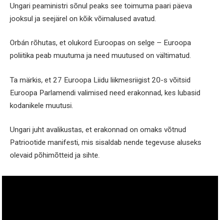
Ungari peaministri sõnul peaks see toimuma paari päeva
jooksul ja seejärel on kõik võimalused avatud.
Orbán rõhutas, et olukord Euroopas on selge – Euroopa
poliitika peab muutuma ja need muutused on vältimatud.
Ta märkis, et 27 Euroopa Liidu liikmesriigist 20-s võitsid
Euroopa Parlamendi valimised need erakonnad, kes lubasid
kodanikele muutusi.
Ungari juht avalikustas, et erakonnad on omaks võtnud
Patriootide manifesti, mis sisaldab nende tegevuse aluseks
olevaid põhimõtteid ja sihte.