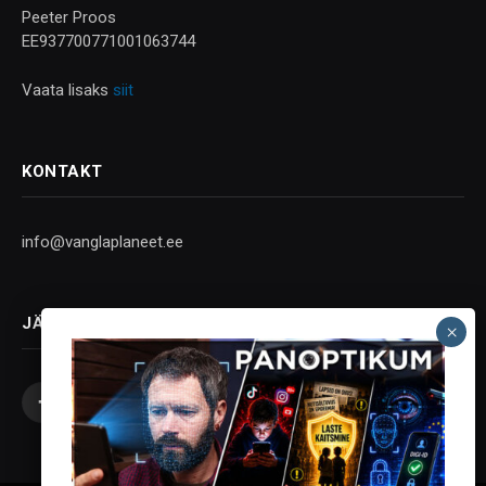
Peeter Proos
EE937700771001063744
Vaata lisaks
siit
KONTAKT
info@vanglaplaneet.ee
JÄLGI SOTSIAALMEEDIAS
Facebook
X
Instagram
YouTube
Telegram
(Twitter)