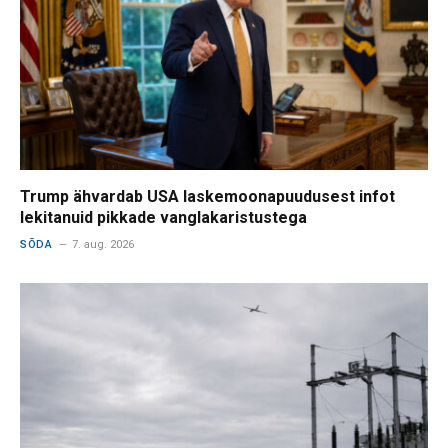
Trump ähvardab USA laskemoonapuudusest infot
lekitanuid pikkade vanglakaristustega
SÕDA
7. aug. 2026