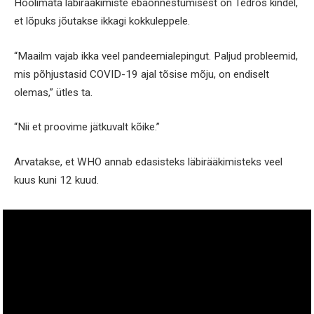
Hoolimata läbirääkimiste ebaõnnestumisest on Tedros kindel,
et lõpuks jõutakse ikkagi kokkuleppele.
“Maailm vajab ikka veel pandeemialepingut. Paljud probleemid,
mis põhjustasid COVID-19 ajal tõsise mõju, on endiselt
olemas,” ütles ta.
“Nii et proovime jätkuvalt kõike.”
Arvatakse, et WHO annab edasisteks läbirääkimisteks veel
kuus kuni 12 kuud.