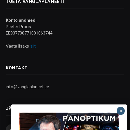
TOETA VANGLAPLANEETI
Konto andmed:
Peeter Proos
EE937700771001063744
Vaata lisaks
siit
KONTAKT
info@vanglaplaneet.ee
JÄLGI SOTSIAALMEEDIAS