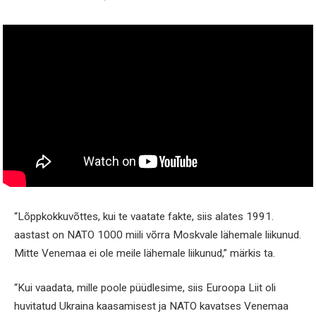
“Lõppkokkuvõttes, kui te vaatate fakte, siis alates 1991.
aastast on NATO 1000 miili võrra Moskvale lähemale liikunud.
Mitte Venemaa ei ole meile lähemale liikunud,” märkis ta.
“Kui vaadata, mille poole püüdlesime, siis Euroopa Liit oli
huvitatud Ukraina kaasamisest ja NATO kavatses Venemaa