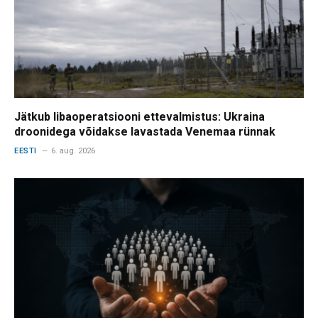
Jätkub libaoperatsiooni ettevalmistus: Ukraina
droonidega võidakse lavastada Venemaa rünnak
EESTI
6. aug. 2026