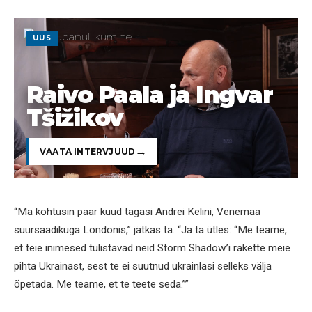
UUS
Raivo Paala ja Ingvar
Tšižikov
VAATA INTERVJUUD
“Ma kohtusin paar kuud tagasi Andrei Kelini, Venemaa
suursaadikuga Londonis,” jätkas ta. “Ja ta ütles: “Me teame,
et teie inimesed tulistavad neid Storm Shadow’i rakette meie
pihta Ukrainast, sest te ei suutnud ukrainlasi selleks välja
õpetada. Me teame, et te teete seda.””