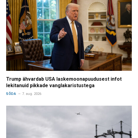
Trump ähvardab USA laskemoonapuudusest infot
lekitanuid pikkade vanglakaristustega
SÕDA
7. aug. 2026