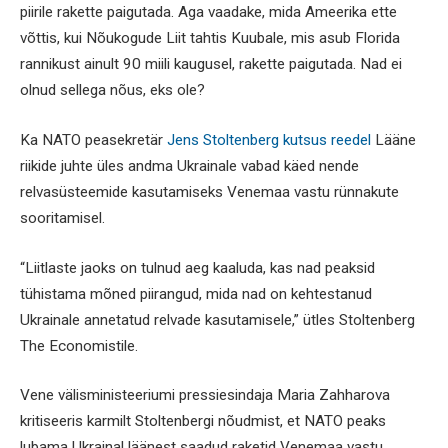
piirile rakette paigutada. Aga vaadake, mida Ameerika ette
võttis, kui Nõukogude Liit tahtis Kuubale, mis asub Florida
rannikust ainult 90 miili kaugusel, rakette paigutada. Nad ei
olnud sellega nõus, eks ole?
Ka NATO peasekretär
Jens Stoltenberg kutsus reedel
Lääne
riikide juhte üles andma Ukrainale vabad käed nende
relvasüsteemide kasutamiseks Venemaa vastu rünnakute
sooritamisel.
“Liitlaste jaoks on tulnud aeg kaaluda, kas nad peaksid
tühistama mõned piirangud, mida nad on kehtestanud
Ukrainale annetatud relvade kasutamisele,” ütles Stoltenberg
The Economistile.
Vene välisministeeriumi pressiesindaja Maria Zahharova
kritiseeris karmilt Stoltenbergi nõudmist, et NATO peaks
lubama Ukrainal läänest saadud raketid Venemaa vastu