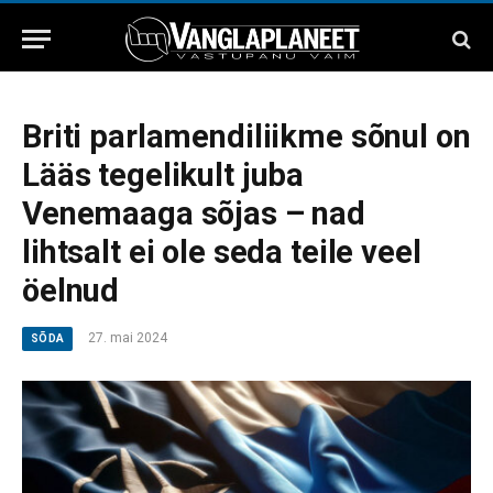
Briti parlamendiliikme sõnul on
Lääs tegelikult juba
Venemaaga sõjas – nad
lihtsalt ei ole seda teile veel
öelnud
27. mai 2024
SÕDA