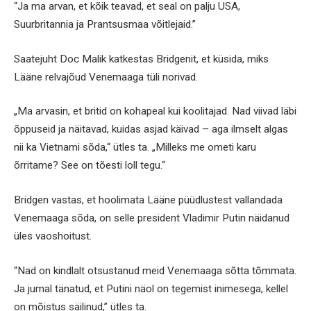
“Ja ma arvan, et kõik teavad, et seal on palju USA,
Suurbritannia ja Prantsusmaa võitlejaid.”
Saatejuht Doc Malik katkestas Bridgenit, et küsida, miks
Lääne relvajõud Venemaaga tüli norivad.
„Ma arvasin, et britid on kohapeal kui koolitajad. Nad viivad läbi
õppuseid ja näitavad, kuidas asjad käivad – aga ilmselt algas
nii ka Vietnami sõda,“ ütles ta. „Milleks me ometi karu
õrritame? See on tõesti loll tegu.“
Bridgen vastas, et hoolimata Lääne püüdlustest vallandada
Venemaaga sõda, on selle president Vladimir Putin näidanud
üles vaoshoitust.
“Nad on kindlalt otsustanud meid Venemaaga sõtta tõmmata.
Ja jumal tänatud, et Putini näol on tegemist inimesega, kellel
on mõistus säilinud,” ütles ta.