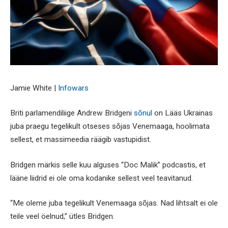
Jamie White |
Infowars
Briti parlamendiliige Andrew Bridgeni
sõnul
on Lääs Ukrainas
juba praegu tegelikult otseses sõjas Venemaaga, hoolimata
sellest, et massimeedia räägib vastupidist.
Bridgen märkis selle kuu alguses “Doc Malik” podcastis, et
lääne liidrid ei ole oma kodanike sellest veel teavitanud.
“Me oleme juba tegelikult Venemaaga sõjas. Nad lihtsalt ei ole
teile veel öelnud,” ütles Bridgen.