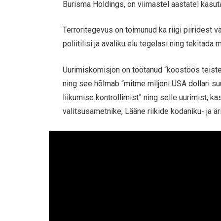
Burisma Holdings, on viimastel aastatel kasut
Terroritegevus on toimunud ka riigi piiridest 
poliitilisi ja avaliku elu tegelasi ning tekitada 
Uurimiskomisjon on töötanud “koostöös teiste 
ning see hõlmab “mitme miljoni USA dollari suu
liikumise kontrollimist” ning selle uurimist, 
valitsusametnike, Lääne riikide kodaniku- ja ä