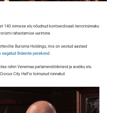
et 140 inimese elu nõudnud kontserdisaali terrorirünnaku
rrorismi rahastamise uurimine.
ettevõte Burisma Holdings, mis on seotud aastaid
n segatud Bidenite perekond
.
sitas rühm Venemaa parlamendiliikmeid ja avaliku elu
Crocus City Hall’is toimunud rünnakut.