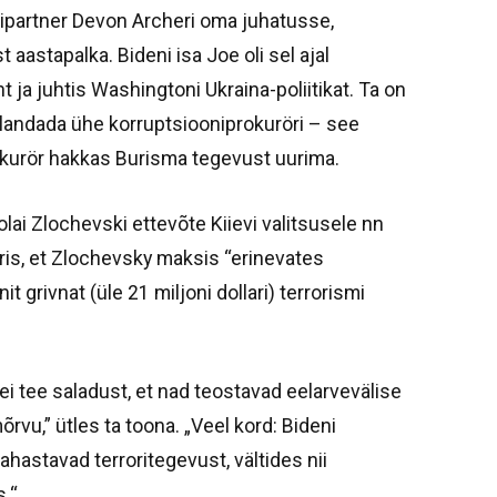
ripartner Devon Archeri oma juhatusse,
t aastapalka. Bideni isa Joe oli sel ajal
ja juhtis Washingtoni Ukraina-poliitikat. Ta on
allandada ühe korruptsiooniprokuröri – see
okurör hakkas Burisma tegevust uurima.
lai Zlochevski ettevõte Kiievi valitsusele nn
ris, et Zlochevsky maksis “erinevates
t grivnat (üle 21 miljoni dollari) terrorismi
ei tee saladust, et nad teostavad eelarvevälise
mõrvu,” ütles ta toona. „Veel kord: Bideni
ahastavad terroritegevust, vältides nii
s.“