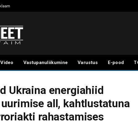
klaam
Video
Vastupanuliikumine
Varustus
E-pood
T
d Ukraina energiahiid
urimise all, kahtlustatuna
roriakti rahastamises