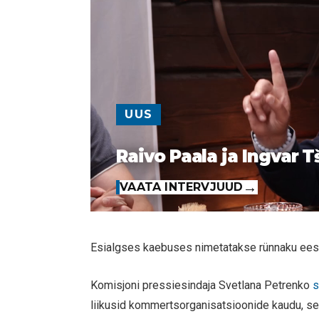
UUS
Raivo Paala ja Ingvar T
VAATA INTERVJUUD
Esialgses kaebuses nimetatakse rünnaku eest
Komisjoni pressiesindaja Svetlana Petrenko
s
liikusid kommertsorganisatsioonide kaudu, se