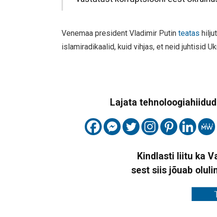
Venemaa president Vladimir Putin
teatas
hilj
islamiradikaalid, kuid vihjas, et neid juhtisid U
Lajata tehnoloogiahiidude
Kindlasti liitu ka 
sest siis jõuab oluli