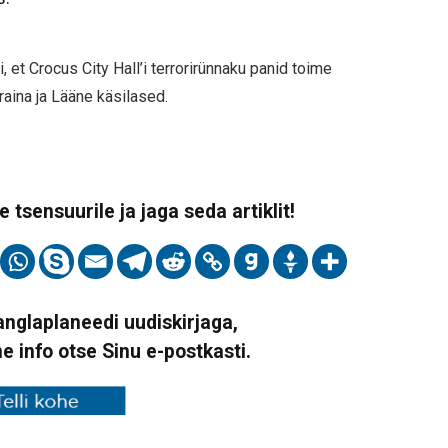
uti, et Crocus City Hall’i terrorirünnaku panid toime
kraina ja Lääne käsilased.
 tsensuurile ja jaga seda artiklit!
Vanglaplaneedi uudiskirjaga,
ne info otse Sinu e-postkasti.