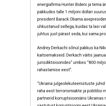
energiafirma Hunter Bideni ja tema ä
pakkudes talle 1 miljoni dollari suurus
president Barack Obama asepresident 
uhkustanud sellega, kuidas ta lasi v
juhtus just pärast seda, kui sama pr
Andrey Derkachi sõnul pakkus ka Niko
kaitsemakseid. Derkach väitis jaanua
jurisdiktsioonides” umbes “800 miljoni
rahastamise eest”.
“Ukraina julgeolekuteenistuste juhid 
raha eest terrorismiakte ja poliitilisi 
partnerid korruptsiooniäris Ukrainas r
vastutust korruptsiooni eest Ukraina