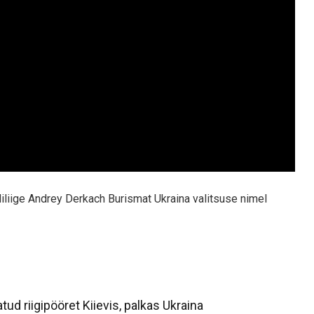
iliige Andrey Derkach Burismat Ukraina valitsuse nimel
ud riigipööret Kiievis, palkas Ukraina