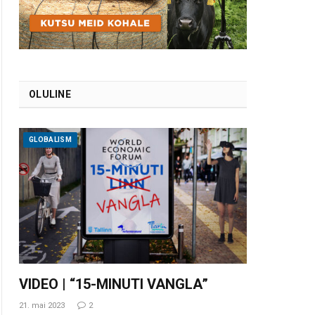
OLULINE
GLOBALISM
VIDEO | “15-MINUTI VANGLA”
21. mai 2023
2