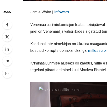
Jamie White |
Infowars
JAGA
Venemaa uurimiskomisjon teatas teisipäeval, 
järel on Venemaal ja välisriikides algatatud te
Kahtlusaluste nimekirjas on Ukraina maagaasi
kestnud korruptsiooniskandaaliga,
millesse o
Kriminaaluurimise aluseks oli kaebus, mille e
tegelasi pärast eelmisel kuul Moskva lähistel 