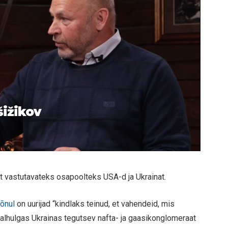
šižikov
 vastutavateks osapoolteks USA-d ja Ukrainat.
õnul
on uurijad “kindlaks teinud, et vahendeid, mis
alhulgas Ukrainas tegutsev nafta- ja gaasikonglomeraat