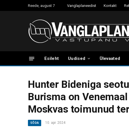
Reede, august 7
Vanglaplaneedist
Kontakt
Re
Esileht
Uudised
Ülevaated
Hunter Bideniga seotu
Burisma on Venemaal u
Moskvas toimunud ter
10. apr. 2024
SÕDA