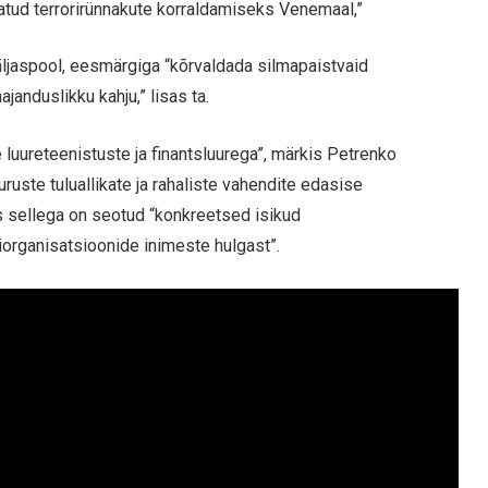
atud terrorirünnakute korraldamiseks Venemaal,”
väljaspool, eesmärgiga “kõrvaldada silmapaistvaid
majanduslikku kahju,” lisas ta.
luureteenistuste ja finantsluurega”, märkis Petrenko
ruste tuluallikate ja rahaliste vahendite edasise
kas sellega on seotud “konkreetsed isikud
riorganisatsioonide inimeste hulgast”.