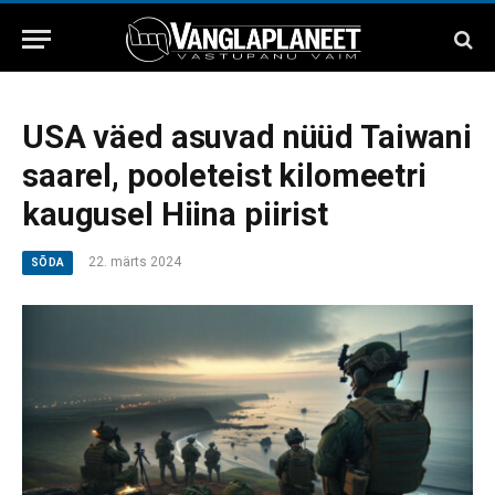
USA väed asuvad nüüd Taiwani
saarel, pooleteist kilomeetri
kaugusel Hiina piirist
22. märts 2024
SÕDA