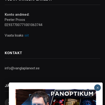
Konto andmed:
Peeter Proos
EE937700771001063744
Vaata lisaks
siit
KONTAKT
info@vanglaplaneet.ee
JÄLGI SOTSIAALMEEDIAS
Facebook
X
Instagram
YouTube
Telegram