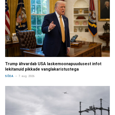
Trump ähvardab USA laskemoonapuudusest infot
lekitanuid pikkade vanglakaristustega
SÕDA
7. aug. 2026