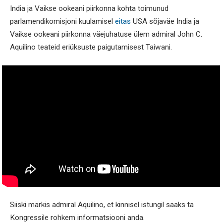
India ja Vaikse ookeani piirkonna kohta toimunud
parlamendikomisjoni kuulamisel
eitas
USA sõjaväe India ja
Vaikse ookeani piirkonna väejuhatuse ülem admiral John C.
Aquilino teateid eriüksuste paigutamisest Taiwani.
Siiski märkis admiral Aquilino, et kinnisel istungil saaks ta
Kongressile rohkem informatsiooni anda.