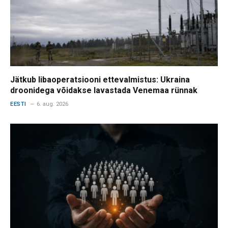
Jätkub libaoperatsiooni ettevalmistus: Ukraina
droonidega võidakse lavastada Venemaa rünnak
EESTI
6. aug. 2026