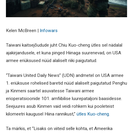
Kelen McBreen |
Infowars
Taiwani kaitsejõudude juht Chiu Kuo-cheng ütles sel nädalal
ajakirjandusele, et kuna pinged Hiinaga suurenevad, on USA
armee eriüksused nüüd alaliselt riiki paigutatud.
“Taiwani United Daily News” (UDN) andmetel on USA armee
1. eriüksuse rohelised baretid nüüd alaliselt paigutatud Penghu
ja Kinmeni saartel asuvatesse Taiwani armee
erioperatsioonide 101. amfiibilise luurepataljoni baasidesse.
Seejuures asub Kinmen vaid veidi rohkem kui pooleteist
kilomeetri kaugusel Hiina rannikust,”
ütles Kuo-cheng
.
Ta märkis, et “Lisaks on viiteid selle kohta, et Ameerika