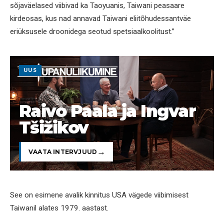
sõjaväelased viibivad ka Taoyuanis, Taiwani peasaare
kirdeosas, kus nad annavad Taiwani eliitõhudessantväe
eriüksusele droonidega seotud spetsiaalkoolitust.”
UUS
Raivo Paala ja Ingvar
Tšižikov
VAATA INTERVJUUD
See on esimene avalik kinnitus USA vägede viibimisest
Taiwanil alates 1979. aastast.