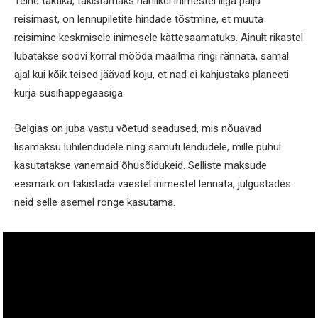
Teine taktika, takistamaks harilikel inimestel liiga palju
reisimast, on lennupiletite hindade tõstmine, et muuta
reisimine keskmisele inimesele kättesaamatuks. Ainult rikastel
lubatakse soovi korral mööda maailma ringi rännata, samal
ajal kui kõik teised jäävad koju, et nad ei kahjustaks planeeti
kurja süsihappegaasiga.
Belgias on juba vastu võetud seadused, mis nõuavad
lisamaksu lühilendudele ning samuti lendudele, mille puhul
kasutatakse vanemaid õhusõidukeid. Selliste maksude
eesmärk on takistada vaestel inimestel lennata, julgustades
neid selle asemel ronge kasutama.