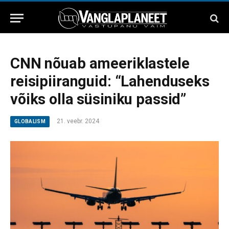
CNN nõuab ameeriklastele
reisipiiranguid: “Lahenduseks
võiks olla süsiniku passid”
21. veebr. 2024
GLOBALISM