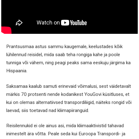
Prantsusmaa astus sammu kaugemale, keelustades kõik
lühilennud reisidel, mida saab teha rongiga kahe ja poole
tunniga või vähem, ning peagi peaks sama eeskuju järgima ka
Hispaania.
Saksamaa kaalub samuti erinevaid võimalusi, sest väidetavalt
märkis 70 protsenti nende kodanikest YouGovi küsitluses, et
kui on olemas alternatiivsed transpordiliigid, näiteks rongid või
laevad, siis toetavad nad kliimapiiranguid.
Reisilennukid ei ole ainus asi, mida kliimaaktivistid tahavad
inimestelt ära võtta. Peale seda kui Euroopa Transpordi- ja