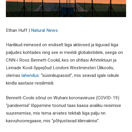
Ethan Huff |
Natural News
Harilikud inimesed on endiselt liiga aktiivsed ja liiguvad liiga
paljudes kohtades ning see ei meeldi globalistidele, seega on
CNN-i Ross Bennett-Cookil, kes on ühtlasi Arhitektuuri ja
Linnade Kooli õppejõud Londoni Westminsteri Ülikoolis,
olemas
lahendus
: “süsinikupassid”, mis seavad igale isikule
kindla aastase reisilimiidi.
Bennett-Cooki sõnul on Wuhani koronaviiruse (COVID-19)
“pandeemia” lõppemine toonud taas kaasa avaliku reisimise
suurenemise, mis tema arvates tekitab liiga palju nn
kasvuhoonegaase, mis “põhjustavad kliimakriisi”.