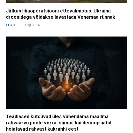
Jätkub libaoperatsiooni ettevalmistus: Ukraina
droonidega võidakse lavastada Venemaa rünnak
EESTI
6. aug. 2026
Teadlased kutsuvad üles vähendama maailma
rahvaarvu poole võrra, samas kui demograafid
hoiatavad rahvastikukrahhi eest