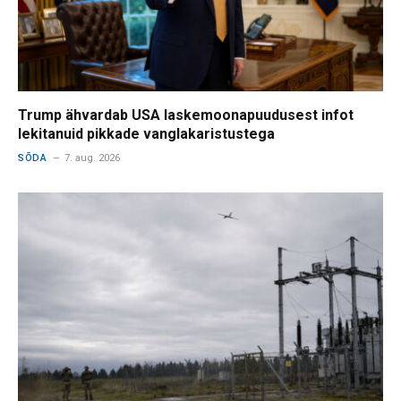
Trump ähvardab USA laskemoonapuudusest infot
lekitanuid pikkade vanglakaristustega
SÕDA
7. aug. 2026