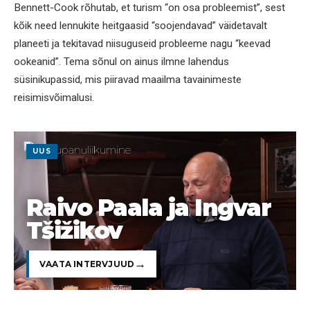
Bennett-Cook rõhutab, et turism “on osa probleemist”, sest
kõik need lennukite heitgaasid “soojendavad” väidetavalt
planeeti ja tekitavad niisuguseid probleeme nagu “keevad
ookeanid”. Tema sõnul on ainus ilmne lahendus
süsinikupassid, mis piiravad maailma tavainimeste
reisimisvõimalusi.
UUS
Raivo Paala ja Ingvar
Tšižikov
VAATA INTERVJUUD