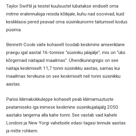
Taylor Swiftil ja teistel kuulsustel lubatakse endiselt oma
mitme eralennukiga reisida kõikjale, kuhu nad soovivad, kuid
keskklassi pered peavad oma süsinikunormi täitumisel kodus
püsima.
Bennett-Cooki väite kohaselt toodab keskmine ameeriklane
praegu igal aastal 16-tonnise “süsiniku jalajälje”, mis on “üks
kõrgemaid näitajaid maailmas”. Ühendkuningriigis on see
näitaja keskmiselt 11,7 tonni süsinikku aastas, samas kui
maailmas tervikuna on see keskmiselt neli tonni süsinikku
aastas.
Pariisi kliimakokkuleppe kohaselt peab kliimamuutuste
peatamiseks iga inimese keskmine süsinikujalajälg 2050.
aastaks langema alla kahe tonni. See vastab vaid kahele
Londoni ja New Yorgi vahelisele edasi-tagasi lennule aastas
ja mitte rohkem.