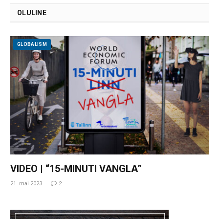
OLULINE
GLOBALISM
VIDEO | “15-MINUTI VANGLA”
21. mai 2023
2