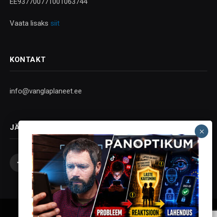
EE937700771001063744
Vaata lisaks
siit
KONTAKT
info@vanglaplaneet.ee
JÄLGI SOTSIAALMEEDIAS
Facebook
X
Instagram
YouTube
Telegram
(Twitter)