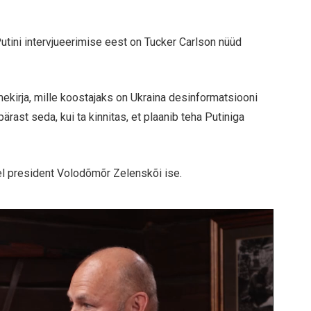
tini intervjueerimise eest on Tucker Carlson nüüd
mekirja, mille koostajaks on Ukraina desinformatsiooni
ärast seda, kui ta kinnitas, et plaanib teha Putiniga
el president Volodõmõr Zelenskõi ise.