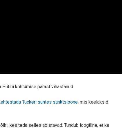
 ja Putini kohtumise pärast vihastanud.
kehtestada Tuckeri suhtes sanktsioone
, mis keelaksid
kõiki, kes teda selles abistavad. Tundub loogiline, et ka