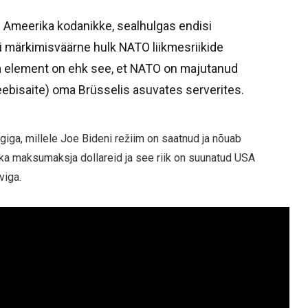
ju Ameerika kodanikke, sealhulgas endisi
i märkimisväärne hulk NATO liikmesriikide
 element on ehk see, et NATO on majutanud
eebisaite) oma Brüsselis asuvates serverites.
giga, millele Joe Bideni režiim on saatnud ja nõuab
ika maksumaksja dollareid ja see riik on suunatud USA
viga.