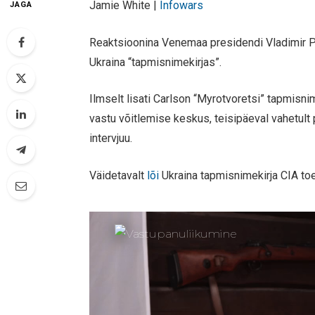
Jamie White |
Infowars
JAGA
Reaktsioonina Venemaa presidendi Vladimir Pu
Ukraina “tapmisnimekirjas”.
Ilmselt lisati Carlson “Myrotvoretsi” tapmisni
vastu võitlemise keskus, teisipäeval vahetult p
intervjuu.
Väidetavalt
lõi
Ukraina tapmisnimekirja CIA to