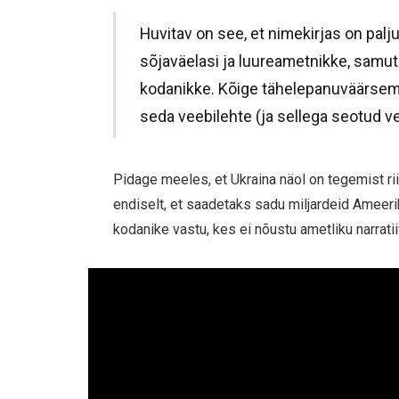
Huvitav on see, et nimekirjas on pal
sõjaväelasi ja luureametnikke, samut
kodanikke. Kõige tähelepanuväärsem
seda veebilehte (ja sellega seotud v
Pidage meeles, et Ukraina näol on tegemist rii
endiselt, et saadetaks sadu miljardeid Ameer
kodanike vastu, kes ei nõustu ametliku narratii