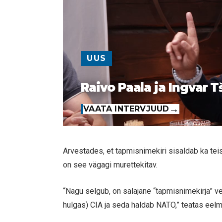
UUS
Raivo Paala ja Ingvar T
VAATA INTERVJUUD
Arvestades, et tapmisnimekiri sisaldab ka tei
on see vägagi murettekitav.
“Nagu selgub, on salajane “tapmisnimekirja” v
hulgas) CIA ja seda haldab NATO,” teatas eel