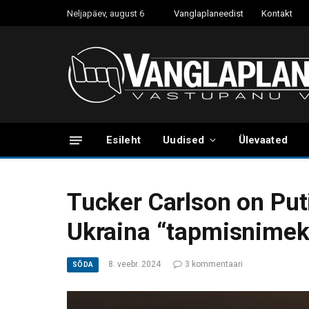
Neljapäev, august 6
Vanglaplaneedist
Kontakt
Esileht
Uudised
Ülevaated
Tucker Carlson on Puti
Ukraina “tapmisnimeki
8. veebr. 2024
3 kommentaari
SÕDA