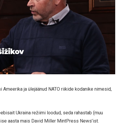
šižikov
si Ameerika ja ülejäänud NATO riikide kodanike nimesid,
eebisait Ukraina režiimi loodud, seda rahastab (muu
mise aasta mais David Miller MintPress News’ist.