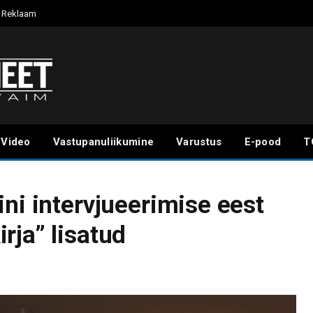
Reklaam
Video
Vastupanuliikumine
Varustus
E-pood
T
ni intervjueerimise eest
rja” lisatud