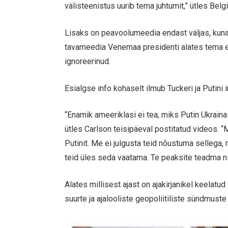
välisteenistus uurib tema juhtumit,” ütles Bel
Lisaks on peavoolumeedia endast väljas, kuna 
tavameedia Venemaa presidenti alates tema er
ignoreerinud.
Esialgse info kohaselt ilmub Tuckeri ja Putini i
“Enamik ameeriklasi ei tea, miks Putin Ukrain
ütles Carlson teisipäeval postitatud videos. “
Putinit. Me ei julgusta teid nõustuma sellega,
teid üles seda vaatama. Te peaksite teadma nii
Alates millisest ajast on ajakirjanikel keelatu
suurte ja ajalooliste geopoliitiliste sündmus