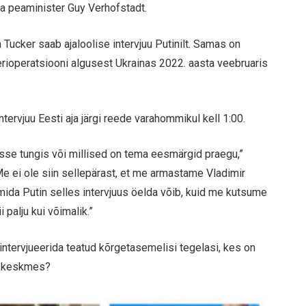
gia peaminister Guy Verhofstadt.
Tucker saab ajaloolise intervjuu Putinilt. Samas on
ioperatsiooni algusest Ukrainas 2022. aasta veebruaris
ntervjuu Eesti aja järgi reede varahommikul kell 1:00.
asse tungis või millised on tema eesmärgid praegu,”
Me ei ole siin sellepärast, et me armastame Vladimir
 mida Putin selles intervjuus öelda võib, kuid me kutsume
 palju kui võimalik.”
d intervjueerida teatud kõrgetasemelisi tegelasi, kes on
te keskmes?