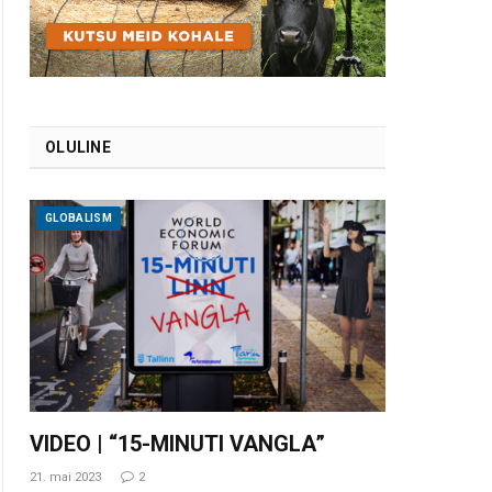
OLULINE
GLOBALISM
VIDEO | “15-MINUTI VANGLA”
21. mai 2023
2