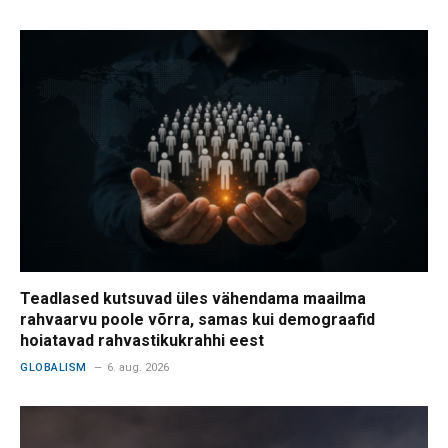
Teadlased kutsuvad üles vähendama maailma
rahvaarvu poole võrra, samas kui demograafid
hoiatavad rahvastikukrahhi eest
GLOBALISM
6. aug. 2026