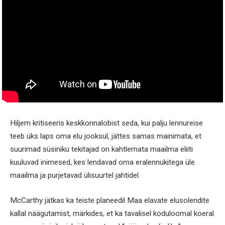
Hiljem kritiseeris keskkonnalobist seda, kui palju lennureise
teeb üks laps oma elu jooksul, jättes samas mainimata, et
suurimad süsiniku tekitajad on kahtlemata maailma eliiti
kuuluvad inimesed, kes lendavad oma eralennukitega üle
maailma ja purjetavad ülisuurtel jahtidel.
McCarthy jätkas ka teiste planeedil Maa elavate elusolendite
kallal näägutamist, märkides, et ka tavalisel koduloomal koeral