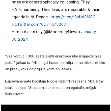
rates are catastrophically collapsing. They
HATE humanity. Their lives are miserable & their
agenda is
Report:
https://t.co/I3vfVi3M3Q
pic.twitter.com/8C71q752c3
— m o d e r n i t y (@ModernityNews)
January
30, 2024
“See võrdub 1000 aasta elektrienergiaga ühe majapidamise
jaoks,” jätkas ta. “Nii et igal lapsel on mõju ja ma ütleks, et üks
on piisav, kaks on palju ja kolm on isekas.”
Lapsevanemate koolitaja Nicole Ratcliff reageeris McCarthy
jutule, öeldes: “Arusaam, et kolm last on egoistlik, mõjub
šokeerivalt.”