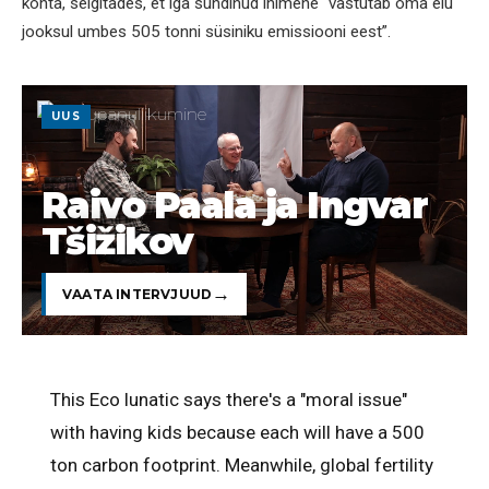
kohta, selgitades, et iga sündinud inimene “vastutab oma elu
jooksul umbes 505 tonni süsiniku emissiooni eest”.
UUS
Raivo Paala ja Ingvar
Tšižikov
VAATA INTERVJUUD
This Eco lunatic says there's a "moral issue"
with having kids because each will have a 500
ton carbon footprint. Meanwhile, global fertility