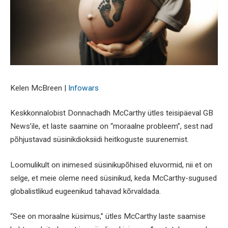
Kelen McBreen |
Infowars
Keskkonnalobist Donnachadh McCarthy ütles teisipäeval GB
News’ile, et laste saamine on “moraalne probleem”, sest nad
põhjustavad süsinikdioksiidi heitkoguste suurenemist.
Loomulikult on inimesed süsinikupõhised eluvormid, nii et on
selge, et meie oleme need süsinikud, keda McCarthy-sugused
globalistlikud eugeenikud tahavad kõrvaldada.
“See on moraalne küsimus,” ütles McCarthy laste saamise