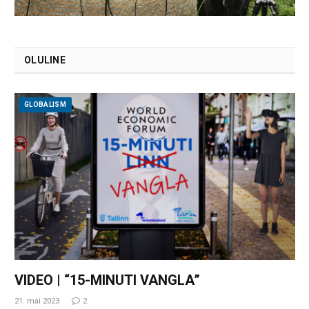
OLULINE
GLOBALISM
VIDEO | “15-MINUTI VANGLA”
21. mai 2023
2