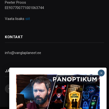
Peeter Proos
EE937700771001063744
Vaata lisaks
siit
KONTAKT
info@vanglaplaneet.ee
JÄLGI SOTSIAALMEEDIAS
Facebook
X
Instagram
YouTube
Telegram
(Twitter)