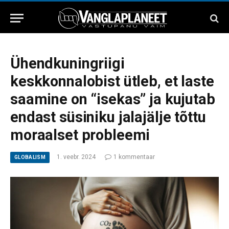
Ühendkuningriigi
keskkonnalobist ütleb, et laste
saamine on “isekas” ja kujutab
endast süsiniku jalajälje tõttu
moraalset probleemi
1. veebr. 2024
1 kommentaar
GLOBALISM