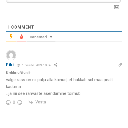
1
COMMENT
vanemad
Eiki
1. veebr. 2024 10:36
Kokkuvõtvalt:
valge rass on nii palju alla käinud, et hakkab siit maa pealt
kaduma
…ja nii see rahvaste asendamine toimub.
Vasta
0