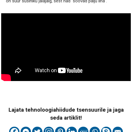
on suur süsiniku jalajälg, sest nad “söövad palju liha”.
Lajata tehnoloogiahiidude tsensuurile ja jaga
seda artiklit!