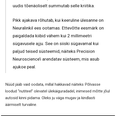
uudis tõenäoliselt summutab selle kriitika.
Pikk ajakava rõhutab, kui keeruline ülesanne on
Neuralinkil ees ootamas. Ettevõtte eesmärk on
paigaldada kiibid vähem kui 2 millimeetri
sügavusele ajju. See on siiski sügavamal kui
paljud teised süsteemid, näiteks Precision
Neuroscience’i arendatav süsteem, mis asub
ajukoe peal.
Nüüd jääb vaid oodata, millal hakkavad näiteks Põlvasse
loodud “nutiteel” olevatel ülekäiguradadel, inimesed mõtte jõul
autosid kinni pidama. Oleks ju väga mugav ja kindlasti
äärmiselt turvaline.