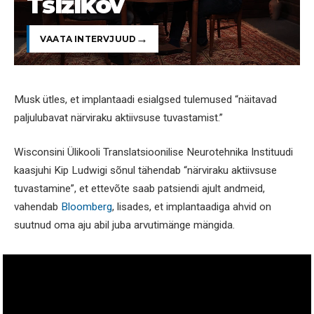
Tšižikov
VAATA INTERVJUUD
Musk ütles, et implantaadi esialgsed tulemused “näitavad
paljulubavat närviraku aktiivsuse tuvastamist.”
Wisconsini Ülikooli Translatsioonilise Neurotehnika Instituudi
kaasjuhi Kip Ludwigi sõnul tähendab “närviraku aktiivsuse
tuvastamine”, et ettevõte saab patsiendi ajult andmeid,
vahendab
Bloomberg
, lisades, et implantaadiga ahvid on
suutnud oma aju abil juba arvutimänge mängida.