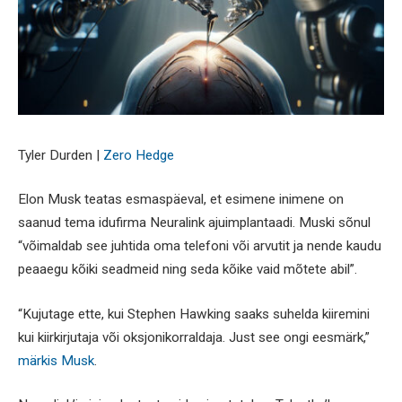
Tyler Durden |
Zero Hedge
Elon Musk teatas esmaspäeval, et esimene inimene on
saanud tema idufirma Neuralink ajuimplantaadi. Muski sõnul
“võimaldab see juhtida oma telefoni või arvutit ja nende kaudu
peaaegu kõiki seadmeid ning seda kõike vaid mõtete abil”.
“Kujutage ette, kui Stephen Hawking saaks suhelda kiiremini
kui kiirkirjutaja või oksjonikorraldaja. Just see ongi eesmärk,”
märkis Musk
.