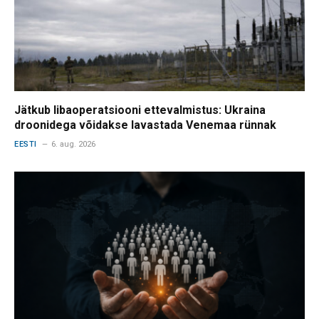
Jätkub libaoperatsiooni ettevalmistus: Ukraina
droonidega võidakse lavastada Venemaa rünnak
EESTI
6. aug. 2026