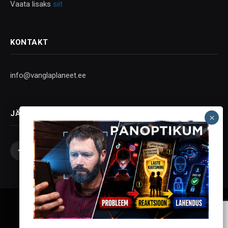
Vaata lisaks
siit
KONTAKT
info@vanglaplaneet.ee
JÄLGI SOTSIAALMEEDIAS
Facebook
X
Instagram
YouTube
Telegram
(Twitter)
Vanglaplaneet - Vastupanu Vaim