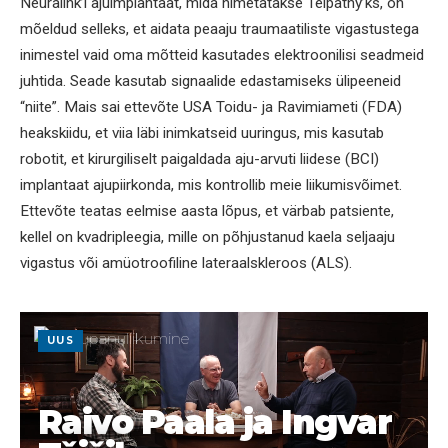
Neuralink’i ajuimplantaat, mida nimetatakse Telpathy’ks, on
mõeldud selleks, et aidata peaaju traumaatiliste vigastustega
inimestel vaid oma mõtteid kasutades elektroonilisi seadmeid
juhtida. Seade kasutab signaalide edastamiseks ülipeeneid
“niite”. Mais sai ettevõte USA Toidu- ja Ravimiameti (FDA)
heakskiidu, et viia läbi inimkatseid uuringus, mis kasutab
robotit, et kirurgiliselt paigaldada aju-arvuti liidese (BCI)
implantaat ajupiirkonda, mis kontrollib meie liikumisvõimet.
Ettevõte teatas eelmise aasta lõpus, et värbab patsiente,
kellel on kvadripleegia, mille on põhjustanud kaela seljaaju
vigastus või amüotroofiline lateraalskleroos (ALS).
UUS
Raivo Paala ja Ingvar