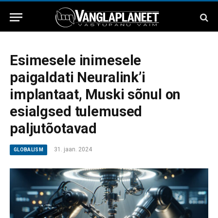
Esimesele inimesele
paigaldati Neuralink’i
implantaat, Muski sõnul on
esialgsed tulemused
paljutõotavad
31. jaan. 2024
GLOBALISM