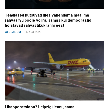
Teadlased kutsuvad üles vähendama maailma
rahvaarvu poole võrra, samas kui demograafid
hoiatavad rahvastikukrahhi eest
GLOBALISM
6. aug. 2026
Libaoperatsioon? Leipzigi lennujaama