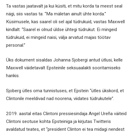
Ta vastas jaatavalt ja kui küsiti, et mitu korda ta meest seal
nägi, siis vastas ta: “Ma mäletan ainult ühte korda.”
Küsimusele, kas saarel oli sel ajal tüdrukuid, vastas Maxwell
kindlalt: “Saarel ei olnud üldse ühtegi tüdrukut. Ei mingeid
tüdrukuid, ei mingeid naisi, välja arvatud majas töötav
personal.”
Üks dokument sisaldas Johanna Sjobergi antud ütlusi, kelle
Maxwell väidetavalt Epsteinile seksuaalakti sooritamiseks
hankis.
Sjoberg ütles oma tunnistuses, et Epstein “ütles ükskord, et
Clintonile meeldivad nad noorena, viidates tüdrukutele”.
2019. aastal eitas Clintoni pressiesindaja Angel Ureña väiteid
Clintoni seotuse kohta Epsteiniga ja kirjutas Twitteris
avaldatud teates, et “president Clinton ei tea midagi nendest