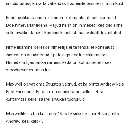
süüdistustes, kuna ta vahendas Epsteinile teismelisi tüdrukuid.
Enne avalikustamist olid nimed kohtupaberitesse kantud J
Doe nimevariantidena. Paljud neist on inimesed, kes olid enne
selle avalikustamist Epsteini kaaslastena avalikult tuvastatud.
Nime lisamine sellesse nimekirja ei tähenda, et kõnealust
inimest on süüdistatud Epsteiniga seotud rikkumistes.
Nimede hulgas on ka inimesi, keda on kohtumenetluses
möödaminnes mainitud.
Maxwell olevat oma ütlustes väitnud, et ka prints Andrew käis
Epsteini saarel. Epsteini on süüdistatud selles, et ta
kuritarvitas sellel saarel arvukalt tüdrukuid.
Maxwellile esitati küsimus: “Kas te viibisite saarel, kui prints
Andrew seal käis?”.