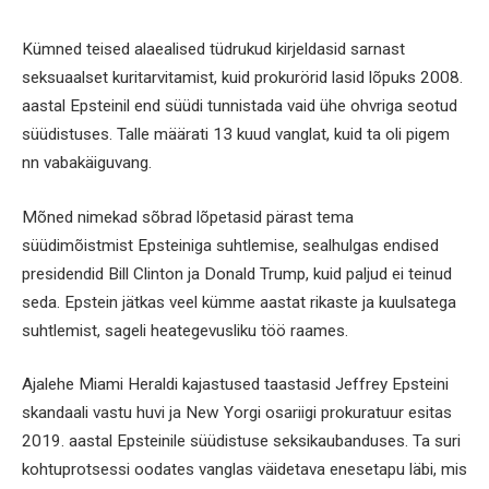
Kümned teised alaealised tüdrukud kirjeldasid sarnast
seksuaalset kuritarvitamist, kuid prokurörid lasid lõpuks 2008.
aastal Epsteinil end süüdi tunnistada vaid ühe ohvriga seotud
süüdistuses. Talle määrati 13 kuud vanglat, kuid ta oli pigem
nn vabakäiguvang.
Mõned nimekad sõbrad lõpetasid pärast tema
süüdimõistmist Epsteiniga suhtlemise, sealhulgas endised
presidendid Bill Clinton ja Donald Trump, kuid paljud ei teinud
seda. Epstein jätkas veel kümme aastat rikaste ja kuulsatega
suhtlemist, sageli heategevusliku töö raames.
Ajalehe Miami Heraldi kajastused taastasid Jeffrey Epsteini
skandaali vastu huvi ja New Yorgi osariigi prokuratuur esitas
2019. aastal Epsteinile süüdistuse seksikaubanduses. Ta suri
kohtuprotsessi oodates vanglas väidetava enesetapu läbi, mis