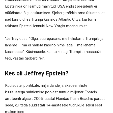
Epsteiniga on lsamuti mainitud. USA endist presidenti ei
süüdistata õigusrikkumises. Sjoberg märkis oma ütlustes, et
nad käisid ühes Trumpi kasiinos Atlantic Citys, kui torm
takistas Epsteini lennuki New Yorgis maandumist.
“Jeffrey ütles: “Olgu, suurepärane, me helistame Trumpile ja
läheme – ma ei mäleta kasiino nime, aga – me läheme
kasiinosse.” Küsimusele, kas ta kunagi Trumpile massaaži
tegi, vastas Sjoberg “ei”.
Kes oli Jeffrey Epstein?
Kuulsuste, poliitikute, miljardäride ja akadeemiliste
kuulsustega suhtlemise poolest tuntud miljonär Epstein
arreteeriti algselt 2005. aastal Floridas Palm Beachis pärast
seda, kui teda süüdistati 14-aastasele tüdrukule seksi eest
maksmises.