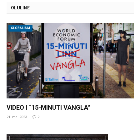
OLULINE
GLOBALISM
VIDEO | “15-MINUTI VANGLA”
21. mai 2023
2