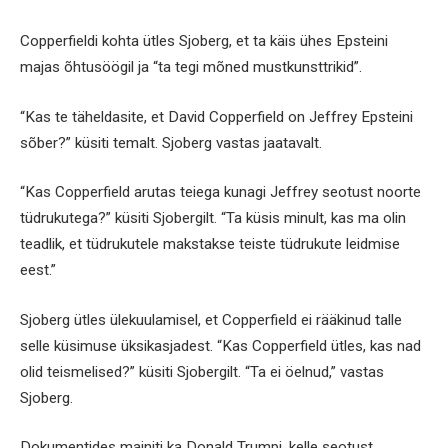
Copperfieldi kohta ütles Sjoberg, et ta käis ühes Epsteini
majas õhtusöögil ja “ta tegi mõned mustkunsttrikid”.
“Kas te täheldasite, et David Copperfield on Jeffrey Epsteini
sõber?” küsiti temalt. Sjoberg vastas jaatavalt.
“Kas Copperfield arutas teiega kunagi Jeffrey seotust noorte
tüdrukutega?” küsiti Sjobergilt. “Ta küsis minult, kas ma olin
teadlik, et tüdrukutele makstakse teiste tüdrukute leidmise
eest.”
Sjoberg ütles ülekuulamisel, et Copperfield ei rääkinud talle
selle küsimuse üksikasjadest. “Kas Copperfield ütles, kas nad
olid teismelised?” küsiti Sjobergilt. “Ta ei öelnud,” vastas
Sjoberg.
Dokumentides mainiti ka Donald Trumpi, kelle seotust