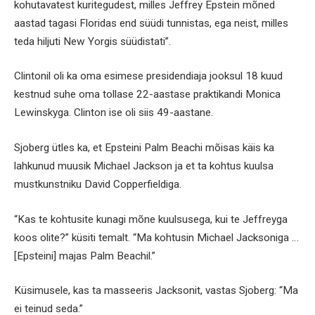
kohutavatest kuritegudest, milles Jeffrey Epstein mõned
aastad tagasi Floridas end süüdi tunnistas, ega neist, milles
teda hiljuti New Yorgis süüdistati”.
Clintonil oli ka oma esimese presidendiaja jooksul 18 kuud
kestnud suhe oma tollase 22-aastase praktikandi Monica
Lewinskyga. Clinton ise oli siis 49-aastane.
Sjoberg ütles ka, et Epsteini Palm Beachi mõisas käis ka
lahkunud muusik Michael Jackson ja et ta kohtus kuulsa
mustkunstniku David Copperfieldiga.
“Kas te kohtusite kunagi mõne kuulsusega, kui te Jeffreyga
koos olite?” küsiti temalt. “Ma kohtusin Michael Jacksoniga …
[Epsteini] majas Palm Beachil.”
Küsimusele, kas ta masseeris Jacksonit, vastas Sjoberg: “Ma
ei teinud seda.”