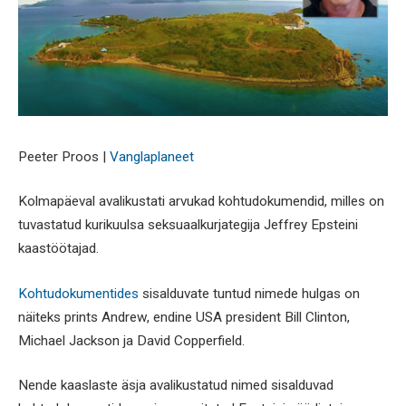
Peeter Proos |
Vanglaplaneet
Kolmapäeval avalikustati arvukad kohtudokumendid, milles on
tuvastatud kurikuulsa seksuaalkurjategija Jeffrey Epsteini
kaastöötajad.
Kohtudokumentides
sisalduvate tuntud nimede hulgas on
näiteks prints Andrew, endine USA president Bill Clinton,
Michael Jackson ja David Copperfield.
Nende kaaslaste äsja avalikustatud nimed sisalduvad