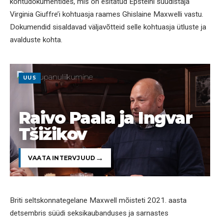
kohtudokumentides, mis on esitatud Epsteini süüdistaja
Virginia Giuffre’i kohtuasja raames Ghislaine Maxwelli vastu.
Dokumendid sisaldavad väljavõtteid selle kohtuasja ütluste ja
avalduste kohta.
UUS
Raivo Paala ja Ingvar
Tšižikov
VAATA INTERVJUUD
Briti seltskonnategelane Maxwell mõisteti 2021. aasta
detsembris süüdi seksikaubanduses ja sarnastes