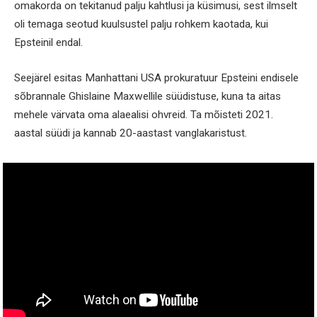
omakorda on tekitanud palju kahtlusi ja küsimusi, sest ilmselt
oli temaga seotud kuulsustel palju rohkem kaotada, kui
Epsteinil endal.
Seejärel esitas Manhattani USA prokuratuur Epsteini endisele
sõbrannale Ghislaine Maxwellile süüdistuse, kuna ta aitas
mehele värvata oma alaealisi ohvreid. Ta mõisteti 2021.
aastal süüdi ja kannab 20-aastast vanglakaristust.