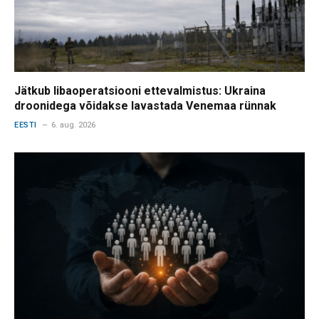
Jätkub libaoperatsiooni ettevalmistus: Ukraina
droonidega võidakse lavastada Venemaa rünnak
EESTI
6. aug. 2026