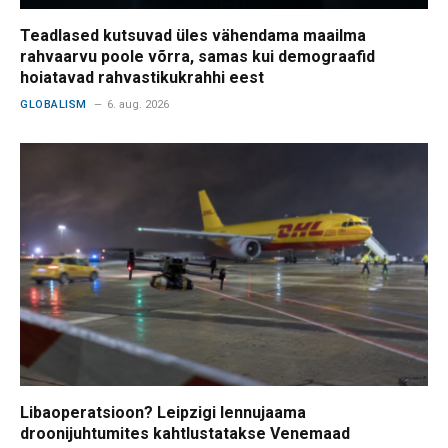
Teadlased kutsuvad üles vähendama maailma
rahvaarvu poole võrra, samas kui demograafid
hoiatavad rahvastikukrahhi eest
GLOBALISM
6. aug. 2026
Libaoperatsioon? Leipzigi lennujaama
droonijuhtumites kahtlustatakse Venemaad