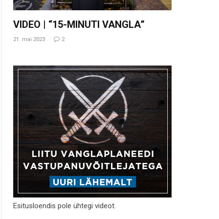
VIDEO | “15-MINUTI VANGLA”
21. mai 2023
2
Esitusloendis pole ühtegi videot.