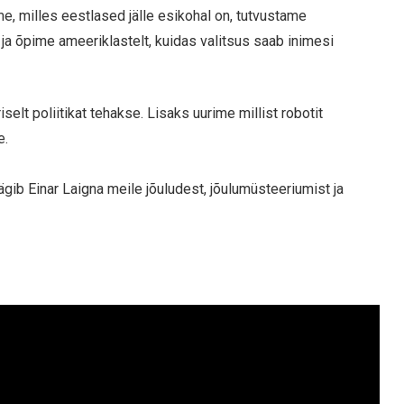
 milles eestlased jälle esikohal on, tutvustame
ja õpime ameeriklastelt, kuidas valitsus saab inimesi
selt poliitikat tehakse. Lisaks uurime millist robotit
e.
gib Einar Laigna meile jõuludest, jõulumüsteeriumist ja