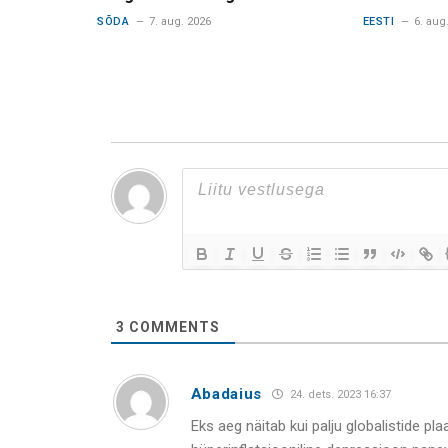
SÕDA
7. aug. 2026
EESTI
6. aug
3
COMMENTS
Abadaius
24. dets. 2023 16:37
Eks aeg näitab kui palju globalistide p