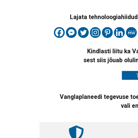
Lajata tehnoloogiahiidude
Kindlasti liitu ka 
sest siis jõuab oluli
Vanglaplaneedi tegevuse toe
vali e