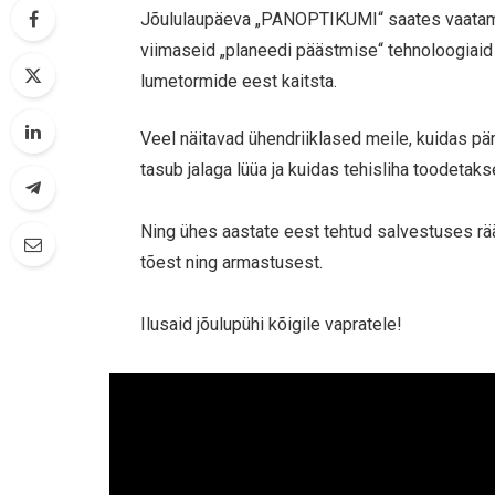
Jõululaupäeva „PANOPTIKUMI“ saates vaatame,
viimaseid „planeedi päästmise“ tehnoloogiaid 
lumetormide eest kaitsta.
Veel näitavad ühendriiklased meile, kuidas päri
tasub jalaga lüüa ja kuidas tehisliha toodetaks
Ning ühes aastate eest tehtud salvestuses rää
tõest ning armastusest.
Ilusaid jõulupühi kõigile vapratele!