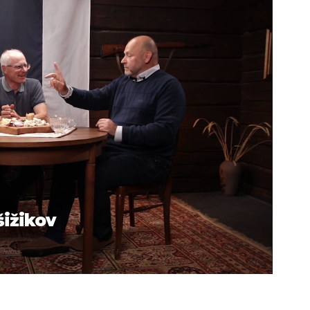
šižikov