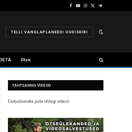
Facebook
YouTube
Instagram
X
Telegram
(Twitter)
TELLI VANGLAPLANEEDI UUDISKIRI
OETA
Otse
TÄHTSAMAD VIDEOD
Esitusloendis pole ühtegi videot.