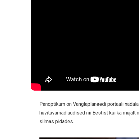
Panoptikum on Vanglaplaneedi portaali nädala
huvitavamad uudised nii Eestist kui ka mujalt
silmas pidades.