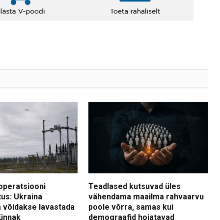
operatsiooni
Teadlased kutsuvad üles
tus: Ukraina
vähendama maailma rahvaarvu
 võidakse lavastada
poole võrra, samas kui
ünnak
demograafid hoiatavad