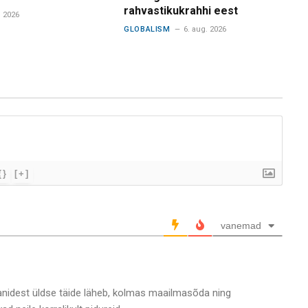
rahvastikukrahhi eest
. 2026
GLOBALISM
6. aug. 2026
{}
[+]
vanemad
laanidest üldse täide läheb, kolmas maailmasõda ning