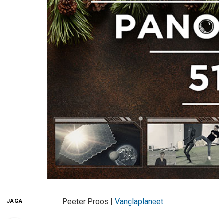
Peeter Proos |
Vanglaplaneet
JAGA