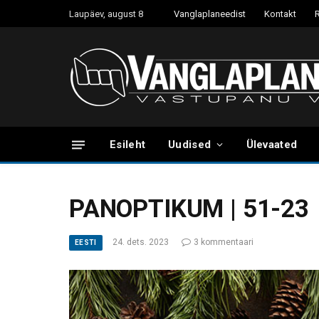
Laupäev, august 8
Vanglaplaneedist
Kontakt
Esileht
Uudised
Ülevaated
PANOPTIKUM | 51-23
24. dets. 2023
3 kommentaari
EESTI