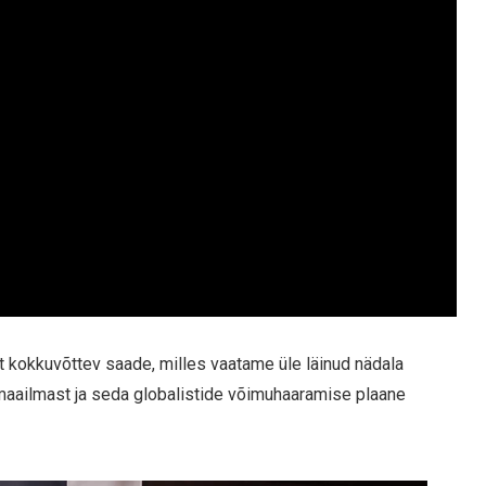
t kokkuvõttev saade, milles vaatame üle läinud nädala
 maailmast ja seda globalistide võimuhaaramise plaane