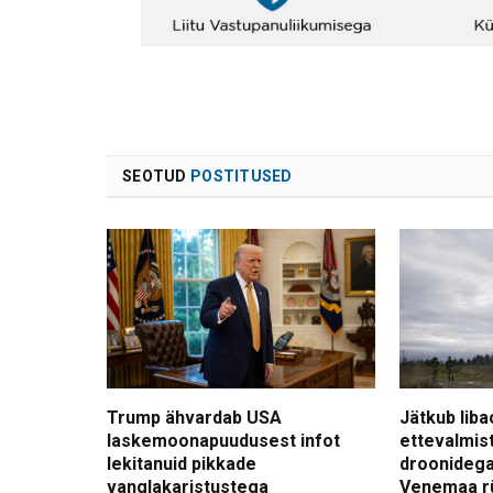
SEOTUD
POSTITUSED
Trump ähvardab USA
Jätkub liba
laskemoonapuudusest infot
ettevalmis
lekitanuid pikkade
droonidega
vanglakaristustega
Venemaa r