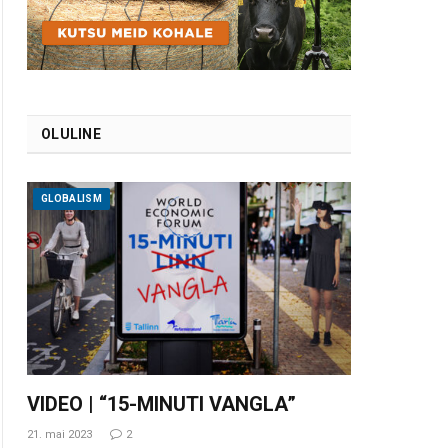
OLULINE
GLOBALISM
VIDEO | “15-MINUTI VANGLA”
21. mai 2023
2