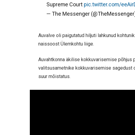
Supreme Court
pic.twitter.com/eeAi
— The Messenger (@TheMessenger
Auvalve oli paigutatud hiljuti lahkunud kohtuni
naissoost Ülemkohtu liige.
Auvahtkonna äkilise kokkuvarisemise põhjus po
valitsusametnike kokkuvarisemise sagedust ots
suur mõistatus.