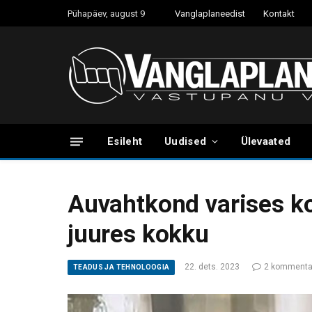
Pühapäev, august 9
Vanglaplaneedist
Kontakt
Esileht
Uudised
Ülevaated
Auvahtkond varises ko
juures kokku
22. dets. 2023
2 kommenta
TEADUS JA TEHNOLOOGIA