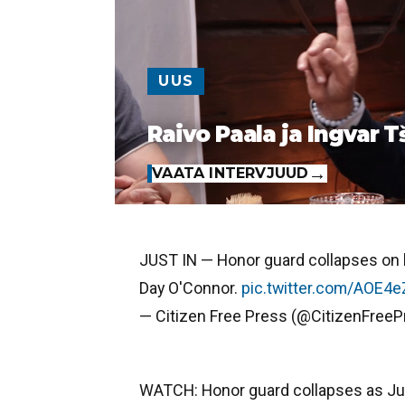
UUS
Raivo Paala ja Ingvar T
VAATA INTERVJUUD
JUST IN — Honor guard collapses on l
Day O'Connor.
pic.twitter.com/AOE4
— Citizen Free Press (@CitizenFree
WATCH: Honor guard collapses as Jus