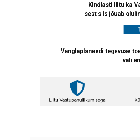
Kindlasti liitu ka 
sest siis jõuab oluli
Vanglaplaneedi tegevuse toe
vali e