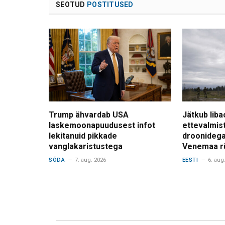
SEOTUD
POSTITUSED
Trump ähvardab USA
Jätkub liba
laskemoonapuudusest infot
ettevalmis
lekitanuid pikkade
droonidega
vanglakaristustega
Venemaa r
SÕDA
7. aug. 2026
EESTI
6. aug