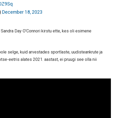
rDZ9Sq
)
December 18, 2023
k Sandra Day O’Connori kirstu ette, kes oli esimene
le selge, kuid arvestades sportlaste, uudisteankrute ja
e-eetris alates 2021. aastast, ei pruugi see olla nii