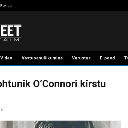
Reklaam
Video
Vastupanuliikumine
Varustus
E-pood
T
htunik O’Connori kirstu
ari