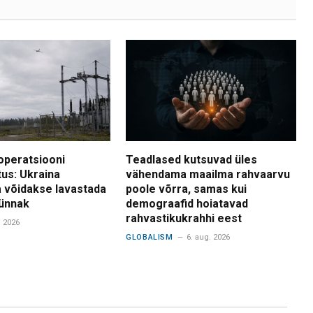
operatsiooni
Teadlased kutsuvad üles
tus: Ukraina
vähendama maailma rahvaarvu
 võidakse lavastada
poole võrra, samas kui
ünnak
demograafid hoiatavad
rahvastikukrahhi eest
. 2026
GLOBALISM
6. aug. 2026