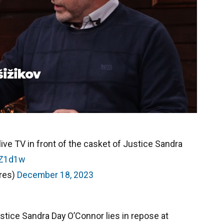
šižikov
ive TV in front of the casket of Justice Sandra
eZ1d1w
Pres)
December 18, 2023
tice Sandra Day O’Connor lies in repose at