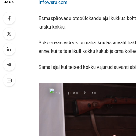
Infowars.com
JAGA
Esmaspäevase otseülekande ajal kukkus kohtu
järsku kokku.
Šokeerivas videos on näha, kuidas auvaht hak
enne, kui ta täielikult kokku kukub ja oma kolle
Samal ajal kui teised kokku vajunud auvahti a