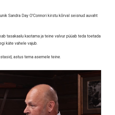
nik Sandra Day O’Connori kirstu kõrval seisnud auvaht
kab tasakaalu kaotama ja teine valvur püüab teda toetada
egi käte vahele vajub.
bistasid, astus tema asemele teine.