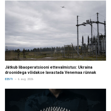
Jätkub libaoperatsiooni ettevalmistus: Ukraina
droonidega võidakse lavastada Venemaa rünnak
EESTI
6. aug. 2026