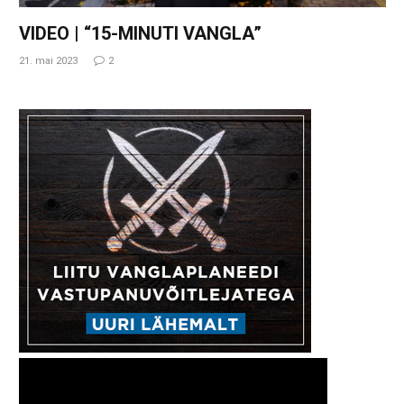
VIDEO | “15-MINUTI VANGLA”
21. mai 2023
2