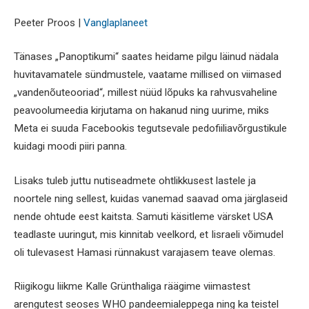
Peeter Proos |
Vanglaplaneet
Tänases „Panoptikumi“ saates heidame pilgu läinud nädala
huvitavamatele sündmustele, vaatame millised on viimased
„vandenõuteooriad“, millest nüüd lõpuks ka rahvusvaheline
peavoolumeedia kirjutama on hakanud ning uurime, miks
Meta ei suuda Facebookis tegutsevale pedofiiliavõrgustikule
kuidagi moodi piiri panna.
Lisaks tuleb juttu nutiseadmete ohtlikkusest lastele ja
noortele ning sellest, kuidas vanemad saavad oma järglaseid
nende ohtude eest kaitsta. Samuti käsitleme värsket USA
teadlaste uuringut, mis kinnitab veelkord, et Iisraeli võimudel
oli tulevasest Hamasi rünnakust varajasem teave olemas.
Riigikogu liikme Kalle Grünthaliga räägime viimastest
arengutest seoses WHO pandeemialeppega ning ka teistel