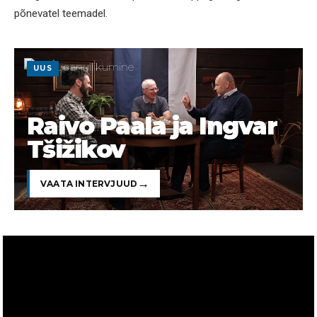
põnevatel teemadel.
UUS
Raivo Paala ja Ingvar
Tšižikov
VAATA INTERVJUUD