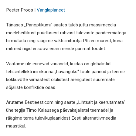
Peeter Proos |
Vanglaplaneet
Tänases „Panoptikumi“ saates tuleb juttu massimeedia
meeleheitlikust püüdlusest rahvast tulevaste pandeemiatega
hirmutada ning räägime vaktsiinitootja Pfizeri murest, kuna
mitmed riigid ei soovi enam nende parimat toodet.
Vaatame üle erinevad variandid, kuidas on globalistid
tehisintellekti inimkonna „hüvanguks“ tööle pannud ja teeme
kokkuvõtte viimastest olulistest arengutest suuremate
sõjaliste konfliktide osas.
Arutame Eestieest.com ning saate „Lihtsalt ja keerutamata“
ühe tegija Timo Kalausega päevakajalistel teemadel ja
räägime tema tulevikuplaanidest Eesti alternatiivmeedia
maastikul.