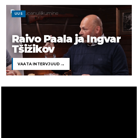
UUS
Raivo Paala ja Ingvar
Tšižikov
VAATA INTERVJUUD