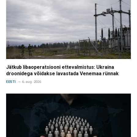
Jätkub libaoperatsiooni ettevalmistus: Ukraina
droonidega võidakse lavastada Venemaa rünnak
EESTI
6. aug. 2026