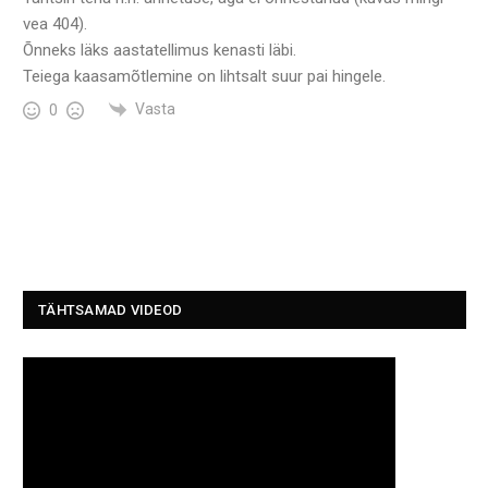
vea 404).
Õnneks läks aastatellimus kenasti läbi.
Teiega kaasamõtlemine on lihtsalt suur pai hingele.
Vasta
0
TÄHTSAMAD VIDEOD