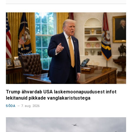
Trump ähvardab USA laskemoonapuudusest infot
lekitanuid pikkade vanglakaristustega
SÕDA
7. aug. 2026