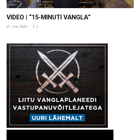
VIDEO | “15-MINUTI VANGLA”
21. mai 2023
2