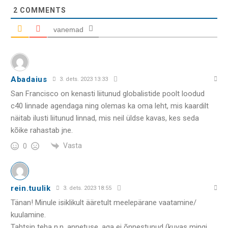
2
COMMENTS
vanemad
Abadaius
3. dets. 2023 13:33
San Francisco on kenasti liitunud globalistide poolt loodud
c40 linnade agendaga ning olemas ka oma leht, mis kaardilt
näitab ilusti liitunud linnad, mis neil üldse kavas, kes seda
kõike rahastab jne.
Vasta
0
rein.tuulik
3. dets. 2023 18:55
Tänan! Minule isiklikult ääretult meelepärane vaatamine/
kuulamine.
Tahtsin teha n.n. annetuse, aga ei õnnestunud (kuvas mingi