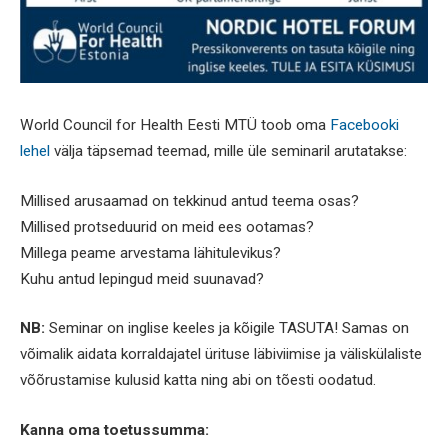
World Council for Health Eesti MTÜ toob oma
Facebooki
lehel
välja täpsemad teemad, mille üle seminaril arutatakse:
Millised arusaamad on tekkinud antud teema osas?
Millised protseduurid on meid ees ootamas?
Millega peame arvestama lähitulevikus?
Kuhu antud lepingud meid suunavad?
NB:
Seminar on inglise keeles ja kõigile TASUTA! Samas on
võimalik aidata korraldajatel ürituse läbiviimise ja väliskülaliste
võõrustamise kulusid katta ning abi on tõesti oodatud.
Kanna oma toetussumma: