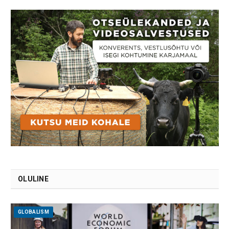
OLULINE
GLOBALISM