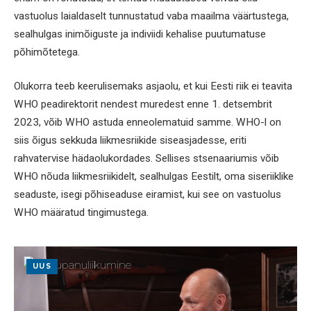
vastuolus laialdaselt tunnustatud vaba maailma väärtustega,
sealhulgas inimõiguste ja indiviidi kehalise puutumatuse
põhimõtetega.
Olukorra teeb keerulisemaks asjaolu, et kui Eesti riik ei teavita
WHO peadirektorit nendest muredest enne 1. detsembrit
2023, võib WHO astuda enneolematuid samme. WHO-l on
siis õigus sekkuda liikmesriikide siseasjadesse, eriti
rahvatervise hädaolukordades. Sellises stsenaariumis võib
WHO nõuda liikmesriikidelt, sealhulgas Eestilt, oma siseriiklike
seaduste, isegi põhiseaduse eiramist, kui see on vastuolus
WHO määratud tingimustega.
UUS