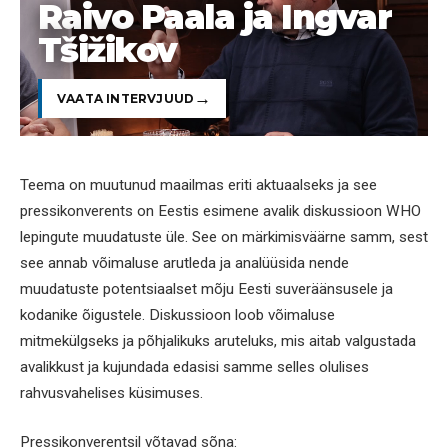
Raivo Paala ja Ingvar
Tšižikov
VAATA INTERVJUUD
Teema on muutunud maailmas eriti aktuaalseks ja see
pressikonverents on Eestis esimene avalik diskussioon WHO
lepingute muudatuste üle. See on märkimisväärne samm, sest
see annab võimaluse arutleda ja analüüsida nende
muudatuste potentsiaalset mõju Eesti suveräänsusele ja
kodanike õigustele. Diskussioon loob võimaluse
mitmekülgseks ja põhjalikuks aruteluks, mis aitab valgustada
avalikkust ja kujundada edasisi samme selles olulises
rahvusvahelises küsimuses.
Pressikonverentsil võtavad sõna: