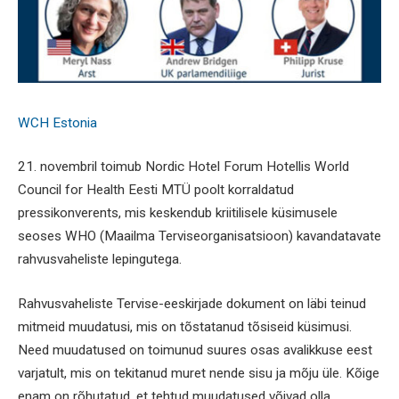
WCH Estonia
21. novembril toimub Nordic Hotel Forum Hotellis World
Council for Health Eesti MTÜ poolt korraldatud
pressikonverents, mis keskendub kriitilisele küsimusele
seoses WHO (Maailma Terviseorganisatsioon) kavandatavate
rahvusvaheliste lepingutega.
Rahvusvaheliste Tervise-eeskirjade dokument on läbi teinud
mitmeid muudatusi, mis on tõstatanud tõsiseid küsimusi.
Need muudatused on toimunud suures osas avalikkuse eest
varjatult, mis on tekitanud muret nende sisu ja mõju üle. Kõige
enam on rõhutatud, et tehtud muudatused võivad olla