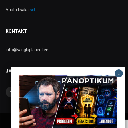
Vaata lisaks
siit
KONTAKT
info@vanglaplaneet.ee
JÄLGI SOTSIAALMEEDIAS
Facebook
X
Instagram
YouTube
Telegram
(Twitter)
Vanglaplaneet - Vastupanu Vaim