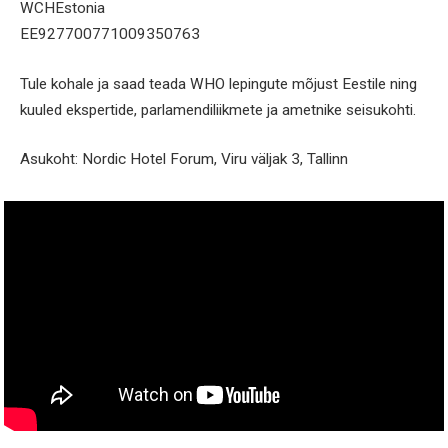
WCHEstonia
EE927700771009350763
Tule kohale ja saad teada WHO lepingute mõjust Eestile ning
kuuled ekspertide, parlamendiliikmete ja ametnike seisukohti.
Asukoht: Nordic Hotel Forum, Viru väljak 3, Tallinn