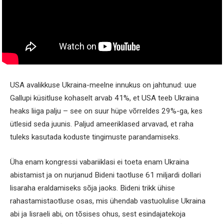
USA avalikkuse Ukraina-meelne innukus on jahtunud: uue
Gallupi küsitluse kohaselt arvab 41%, et USA teeb Ukraina
heaks liiga palju – see on suur hüpe võrreldes 29%-ga, kes
ütlesid seda juunis. Paljud ameeriklased arvavad, et raha
tuleks kasutada koduste tingimuste parandamiseks.
Üha enam kongressi vabariiklasi ei toeta enam Ukraina
abistamist ja on nurjanud Bideni taotluse 61 miljardi dollari
lisaraha eraldamiseks sõja jaoks. Bideni trikk ühise
rahastamistaotluse osas, mis ühendab vastuolulise Ukraina
abi ja Iisraeli abi, on tõsises ohus, sest esindajatekoja