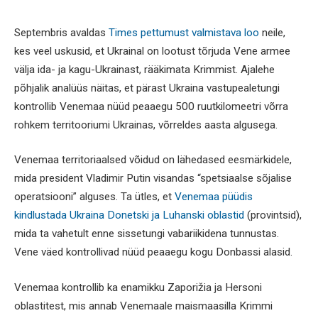
Septembris avaldas
Times pettumust valmistava loo
neile,
kes veel uskusid, et Ukrainal on lootust tõrjuda Vene armee
välja ida- ja kagu-Ukrainast, rääkimata Krimmist. Ajalehe
põhjalik analüüs näitas, et pärast Ukraina vastupealetungi
kontrollib Venemaa nüüd peaaegu 500 ruutkilomeetri võrra
rohkem territooriumi Ukrainas, võrreldes aasta algusega.
Venemaa territoriaalsed võidud on lähedased eesmärkidele,
mida president Vladimir Putin visandas “spetsiaalse sõjalise
operatsiooni” alguses. Ta ütles, et
Venemaa püüdis
kindlustada Ukraina Donetski ja Luhanski oblastid
(provintsid),
mida ta vahetult enne sissetungi vabariikidena tunnustas.
Vene väed kontrollivad nüüd peaaegu kogu Donbassi alasid.
Venemaa kontrollib ka enamikku Zaporižia ja Hersoni
oblastitest, mis annab Venemaale maismaasilla Krimmi