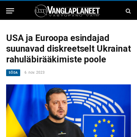
USA ja Euroopa esindajad
suunavad diskreetselt Ukrainat
rahuläbirääkimiste poole
6. nov. 2023
SÕDA