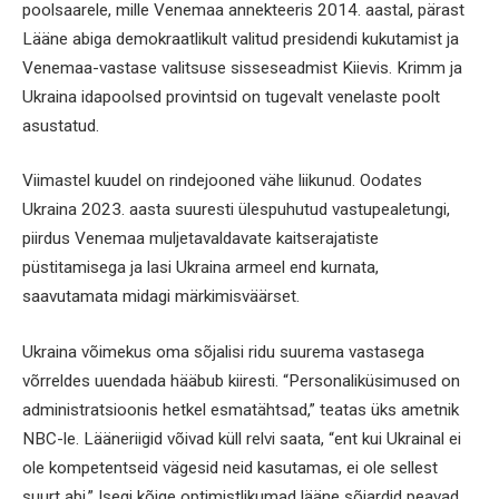
poolsaarele, mille Venemaa annekteeris 2014. aastal, pärast
Lääne abiga demokraatlikult valitud presidendi kukutamist ja
Venemaa-vastase valitsuse sisseseadmist Kiievis. Krimm ja
Ukraina idapoolsed provintsid on tugevalt venelaste poolt
asustatud.
Viimastel kuudel on rindejooned vähe liikunud. Oodates
Ukraina 2023. aasta suuresti ülespuhutud vastupealetungi,
piirdus Venemaa muljetavaldavate kaitserajatiste
püstitamisega ja lasi Ukraina armeel end kurnata,
saavutamata midagi märkimisväärset.
Ukraina võimekus oma sõjalisi ridu suurema vastasega
võrreldes uuendada hääbub kiiresti. “Personaliküsimused on
administratsioonis hetkel esmatähtsad,” teatas üks ametnik
NBC-le. Lääneriigid võivad küll relvi saata, “ent kui Ukrainal ei
ole kompetentseid vägesid neid kasutamas, ei ole sellest
suurt abi.” Isegi kõige optimistlikumad lääne sõjardid peavad