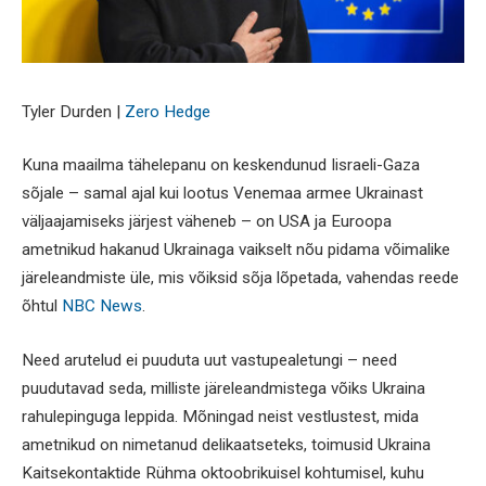
Tyler Durden |
Zero Hedge
Kuna maailma tähelepanu on keskendunud Iisraeli-Gaza
sõjale – samal ajal kui lootus Venemaa armee Ukrainast
väljaajamiseks järjest väheneb – on USA ja Euroopa
ametnikud hakanud Ukrainaga vaikselt nõu pidama võimalike
järeleandmiste üle, mis võiksid sõja lõpetada, vahendas reede
õhtul
NBC News
.
Need arutelud ei puuduta uut vastupealetungi – need
puudutavad seda, milliste järeleandmistega võiks Ukraina
rahulepinguga leppida. Mõningad neist vestlustest, mida
ametnikud on nimetanud delikaatseteks, toimusid Ukraina
Kaitsekontaktide Rühma oktoobrikuisel kohtumisel, kuhu