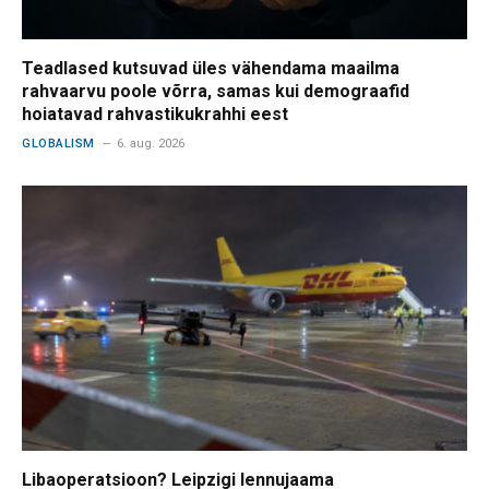
Teadlased kutsuvad üles vähendama maailma
rahvaarvu poole võrra, samas kui demograafid
hoiatavad rahvastikukrahhi eest
GLOBALISM
6. aug. 2026
Libaoperatsioon? Leipzigi lennujaama