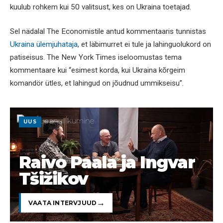
kuulub rohkem kui 50 valitsust, kes on Ukraina toetajad.
Sel nädalal The Economistile antud kommentaaris tunnistas
Ukraina ülemjuhataja
, et läbimurret ei tule ja lahinguolukord on
patiseisus. The New York Times iseloomustas tema
kommentaare kui “esimest korda, kui Ukraina kõrgeim
komandör ütles, et lahingud on jõudnud ummikseisu”.
UUS
Raivo Paala ja Ingvar
Tšižikov
VAATA INTERVJUUD