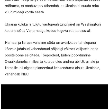
mõistma, et saabuv talv tähendab, et Ukraina ei suuda mitu
kuud midagi korda saata.
Ukraina kuluka ja tulutu vastupealetungi järel on Washingtoni
kaudne sõda Venemaaga kodus tugeva vastuseisu all.
Hamasi ja Iisraeli vaheline sõda on avalikkuse tähelepanu
kõrvale juhtinud vähendanud sõjariigi võimet valijatele enda
positsioone selgitada. Tõepoolest, Bideni pöördumine
Ovaalkabinetis, milles ta kutsus üles andma abi Ukrainale ja
Iisraelile, oli algselt planeeritud keskenduma ainult Ukrainale,
vahendab NBC.