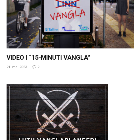
VIDEO | “15-MINUTI VANGLA”
21. mai 2023
2