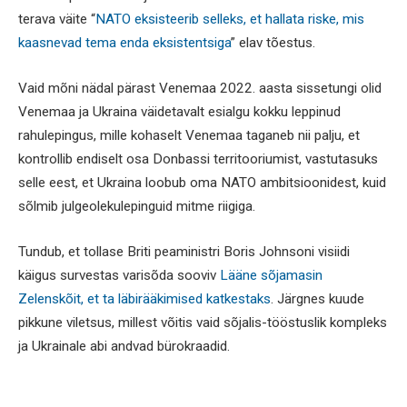
terava väite “
NATO eksisteerib selleks, et hallata riske, mis
kaasnevad tema enda eksistentsiga
” elav tõestus.
Vaid mõni nädal pärast Venemaa 2022. aasta sissetungi olid
Venemaa ja Ukraina väidetavalt esialgu kokku leppinud
rahulepingus, mille kohaselt Venemaa taganeb nii palju, et
kontrollib endiselt osa Donbassi territooriumist, vastutasuks
selle eest, et Ukraina loobub oma NATO ambitsioonidest, kuid
sõlmib julgeolekulepinguid mitme riigiga.
Tundub, et tollase Briti peaministri Boris Johnsoni visiidi
käigus survestas varisõda sooviv
Lääne sõjamasin
Zelenskõit, et ta läbirääkimised katkestaks
. Järgnes kuude
pikkune viletsus, millest võitis vaid sõjalis-tööstuslik kompleks
ja Ukrainale abi andvad bürokraadid.