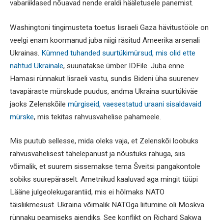
vabariiklased nõuavad nende eraldi hääletusele panemist.
Washingtoni tingimusteta toetus Iisraeli Gaza hävitustööle on
veelgi enam koormanud juba niigi räsitud Ameerika arsenali
Ukrainas.
Kümned tuhanded suurtükimürsud, mis olid ette
nähtud Ukrainale
, suunatakse ümber IDFile. Juba enne
Hamasi rünnakut Iisraeli vastu, sundis Bideni üha suurenev
tavapäraste mürskude puudus, andma Ukraina suurtükiväe
jaoks Zelenskõile
mürgiseid, vaesestatud uraani sisaldavaid
mürske
, mis tekitas rahvusvahelise pahameele.
Mis puutub sellesse, mida oleks vaja, et Zelenskõi loobuks
rahvusvahelisest tähelepanust ja nõustuks rahuga, siis
võimalik, et suurem sissemakse tema Šveitsi pangakontole
sobiks suurepäraselt. Ametnikud kaaluvad aga mingit tüüpi
Lääne julgeolekugarantiid, mis ei hõlmaks NATO
täisliikmesust. Ukraina võimalik NATOga liitumine oli Moskva
rünnaku peamiseks ajendiks. See konflikt on Richard Sakwa