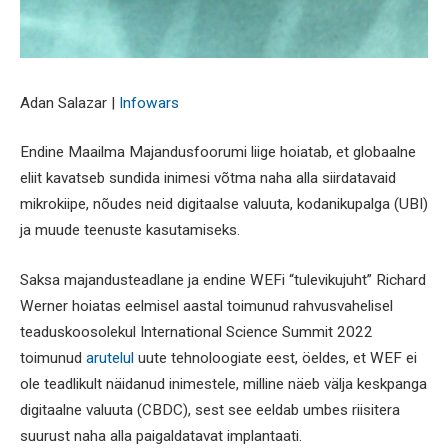
Adan Salazar |
Infowars
Endine Maailma Majandusfoorumi liige hoiatab, et globaalne
eliit kavatseb sundida inimesi võtma naha alla siirdatavaid
mikrokiipe, nõudes neid digitaalse valuuta, kodanikupalga (UBI)
ja muude teenuste kasutamiseks.
Saksa majandusteadlane ja endine WEFi “tulevikujuht” Richard
Werner hoiatas eelmisel aastal toimunud rahvusvahelisel
teaduskoosolekul International Science Summit 2022
toimunud
arutelul
uute tehnoloogiate eest, öeldes, et WEF ei
ole teadlikult näidanud inimestele, milline näeb välja keskpanga
digitaalne valuuta (CBDC), sest see eeldab umbes riisitera
suurust naha alla paigaldatavat implantaati.