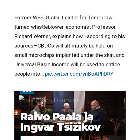
Former WEF 'Global Leader for Tomorrow'
turned whistleblower, economist Professor
Richard Werner, explains how—according to his
sources—CBDCs will ultimately be held on
small microchips implanted under the skin, and
Universal Basic Income will be used to entice
people into…
pic.twitter.com/ynBoAPhDRY
UUS
Raivo Paala ja
Ingvar Tšižikov