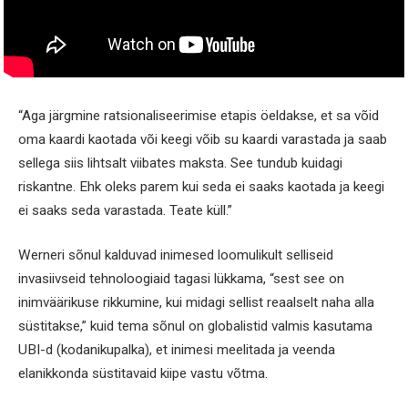
“Aga järgmine ratsionaliseerimise etapis öeldakse, et sa võid
oma kaardi kaotada või keegi võib su kaardi varastada ja saab
sellega siis lihtsalt viibates maksta. See tundub kuidagi
riskantne. Ehk oleks parem kui seda ei saaks kaotada ja keegi
ei saaks seda varastada. Teate küll.”
Werneri sõnul kalduvad inimesed loomulikult selliseid
invasiivseid tehnoloogiaid tagasi lükkama, “sest see on
inimväärikuse rikkumine, kui midagi sellist reaalselt naha alla
süstitakse,” kuid tema sõnul on globalistid valmis kasutama
UBI-d (kodanikupalka), et inimesi meelitada ja veenda
elanikkonda süstitavaid kiipe vastu võtma.