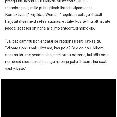
praegu üle läinud RFID-kiipide süsteemile, RFID-
tehnoloogiale, mille puhul piisab lihtsalt viipamisest.
Kontaktivaba,” kirjeldas Werner. “Tegelikult sellega lihtsalt
harjutatakse meid selles suunas, et tulevikus te lihtsalt viipate
käega, sest teil on naha alla implanteeritud mikrokiip.”
“Ja igat sammu põhjendatakse ratsionaalselt,” jätkas ta.
“Viibates on ju palju lihtsam, kas pole? See on palju kiirem,
sest muidu me peame alati järjekorras ootama, kui kõik oma
numbreid sisestavad jne, aga nii on ju palju lihtsam, kui saab
vaid viibata.”