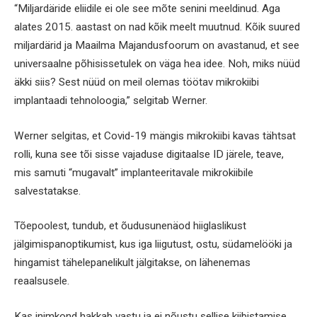
“Miljardäride eliidile ei ole see mõte senini meeldinud. Aga
alates 2015. aastast on nad kõik meelt muutnud. Kõik suured
miljardärid ja Maailma Majandusfoorum on avastanud, et see
universaalne põhisissetulek on väga hea idee. Noh, miks nüüd
äkki siis? Sest nüüd on meil olemas töötav mikrokiibi
implantaadi tehnoloogia,” selgitab Werner.
Werner selgitas, et Covid-19 mängis mikrokiibi kavas tähtsat
rolli, kuna see tõi sisse vajaduse digitaalse ID järele, teave,
mis samuti “mugavalt” implanteeritavale mikrokiibile
salvestatakse.
Tõepoolest, tundub, et õudusunenäod hiiglaslikust
jälgimispanoptikumist, kus iga liigutust, ostu, südamelööki ja
hingamist tähelepanelikult jälgitakse, on lähenemas
reaalsusele.
Kas inimkond hakkab vastu ja ei nõustu sellise kiibistamise