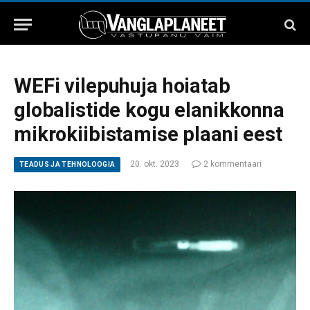
WEFi vilepuhuja hoiatab
globalistide kogu elanikkonna
mikrokiibistamise plaani eest
20. okt. 2023
2 kommentaari
TEADUS JA TEHNOLOOGIA