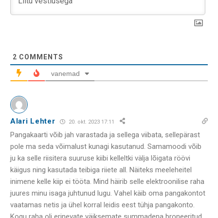
2
COMMENTS
vanemad
Alari Lehter
20. okt. 2023 17:11
Pangakaarti võib jah varastada ja sellega viibata, sellepärast
pole ma seda võimalust kunagi kasutanud. Samamoodi võib
ju ka selle riisitera suuruse kiibi kelleltki välja lõigata röövi
käigus ning kasutada teibiga riiete all. Näiteks meeleheitel
inimene kelle kiip ei tööta. Mind häirib selle elektroonilise raha
juures minu isaga juhtunud lugu. Vahel käib oma pangakontot
vaatamas netis ja ühel korral leidis eest tühja pangakonto.
Kogu raha oli erinevate väiksemate summadena broneeritud.