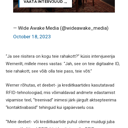
VAATA INTERVJUUD
— Wide Awake Media (@wideawake_media)
October 18, 2023
“Ja see riisitera on kogu teie rahakott?” küsis intervjueerija
Wernerilt, millele mees vastas: “Jah, see on teie digitaalne ID,
teie rahakott, see võib olla teie pass, teie võti.”
Werner rõhutas, et deebet- ja krediitkaartides kasutatavad
RFID-tehnoloogiad, mis võimaldavad andmete edastamist
viipamise teel, “treenivad” inimesi järk-järgult aktsepteerima
“kontaktivabasid” tehinguid kui igapäevaelu osa.
“Meie deebet- või krediitkaartide puhul oleme muidugi juba