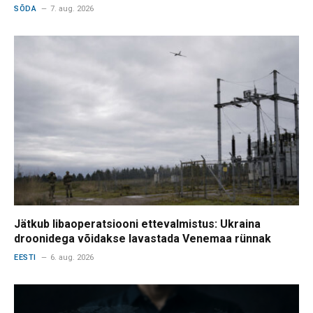
SÕDA
7. aug. 2026
Jätkub libaoperatsiooni ettevalmistus: Ukraina
droonidega võidakse lavastada Venemaa rünnak
EESTI
6. aug. 2026