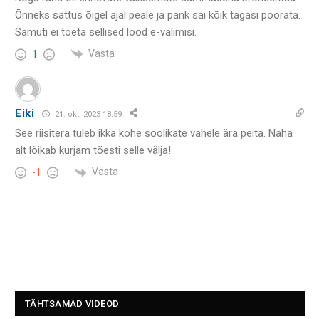
Õnneks sattus õigel ajal peale ja pank sai kõik tagasi pöörata.
Samuti ei toeta sellised lood e-valimisi.
Vasta
1
Eiki
21. okt. 2023 18:59
See riisitera tuleb ikka kohe soolikate vahele ära peita. Naha
alt lõikab kurjam tõesti selle välja!
Vasta
-1
TÄHTSAMAD VIDEOD