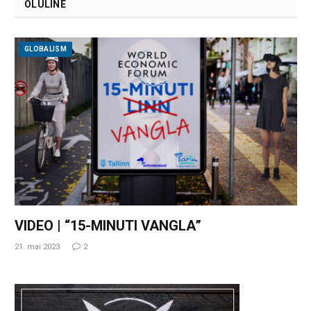
OLULINE
GLOBALISM
VIDEO | “15-MINUTI VANGLA”
21. mai 2023
2