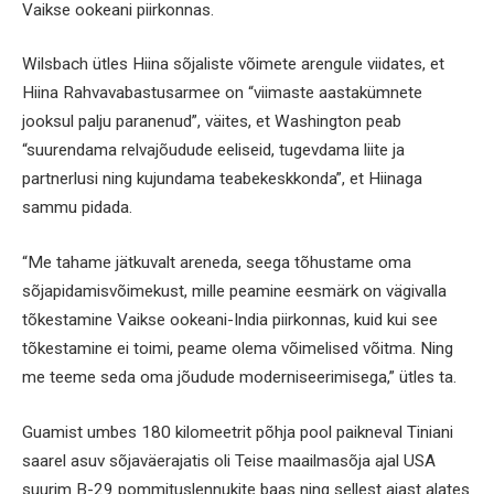
Vaikse ookeani piirkonnas.
Wilsbach ütles Hiina sõjaliste võimete arengule viidates, et
Hiina Rahvavabastusarmee on “viimaste aastakümnete
jooksul palju paranenud”, väites, et Washington peab
“suurendama relvajõudude eeliseid, tugevdama liite ja
partnerlusi ning kujundama teabekeskkonda”, et Hiinaga
sammu pidada.
“Me tahame jätkuvalt areneda, seega tõhustame oma
sõjapidamisvõimekust, mille peamine eesmärk on vägivalla
tõkestamine Vaikse ookeani-India piirkonnas, kuid kui see
tõkestamine ei toimi, peame olema võimelised võitma. Ning
me teeme seda oma jõudude moderniseerimisega,” ütles ta.
Guamist umbes 180 kilomeetrit põhja pool paikneval Tiniani
saarel asuv sõjaväerajatis oli Teise maailmasõja ajal USA
suurim B-29 pommituslennukite baas ning sellest ajast alates