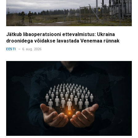
Jätkub libaoperatsiooni ettevalmistus: Ukraina
droonidega võidakse lavastada Venemaa rünnak
EESTI
6. aug. 2026