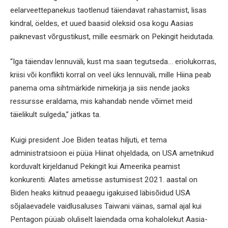
eelarveettepanekus taotlenud täiendavat rahastamist, lisas
kindral, öeldes, et uued baasid oleksid osa kogu Aasias
paiknevast võrgustikust, mille eesmärk on Pekingit heidutada.
“Iga täiendav lennuväli, kust ma saan tegutseda… eriolukorras,
kriisi või konflikti korral on veel üks lennuväli, mille Hiina peab
panema oma sihtmärkide nimekirja ja siis nende jaoks
ressursse eraldama, mis kahandab nende võimet meid
täielikult sulgeda,” jätkas ta.
Kuigi president Joe Biden teatas hiljuti, et tema
administratsioon ei püüa Hiinat ohjeldada, on USA ametnikud
korduvalt kirjeldanud Pekingit kui Ameerika peamist
konkurenti. Alates ametisse astumisest 2021. aastal on
Biden heaks kiitnud peaaegu igakuised läbisõidud USA
sõjalaevadele vaidlusaluses Taiwani väinas, samal ajal kui
Pentagon püüab oluliselt laiendada oma kohalolekut Aasia-