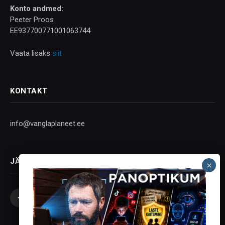
Konto andmed:
Peeter Proos
EE937700771001063744
Vaata lisaks
siit
KONTAKT
info@vanglaplaneet.ee
JÄLGI SOTSIAALMEEDIAS
Facebook
X
Instagram
YouTube
Telegram
(Twitter)