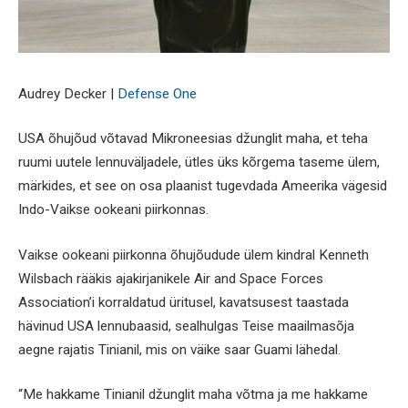
Audrey Decker |
Defense One
USA õhujõud võtavad Mikroneesias džunglit maha, et teha
ruumi uutele lennuväljadele, ütles üks kõrgema taseme ülem,
märkides, et see on osa plaanist tugevdada Ameerika vägesid
Indo-Vaikse ookeani piirkonnas.
Vaikse ookeani piirkonna õhujõudude ülem kindral Kenneth
Wilsbach rääkis ajakirjanikele Air and Space Forces
Association’i korraldatud üritusel, kavatsusest taastada
hävinud USA lennubaasid, sealhulgas Teise maailmasõja
aegne rajatis Tinianil, mis on väike saar Guami lähedal.
“Me hakkame Tinianil džunglit maha võtma ja me hakkame