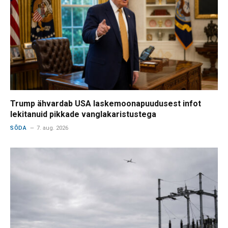
Trump ähvardab USA laskemoonapuudusest infot
lekitanuid pikkade vanglakaristustega
SÕDA
7. aug. 2026