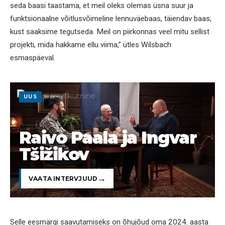
seda baasi taastama, et meil oleks olemas üsna suur ja
funktsionaalne võitlusvõimeline lennuväebaas, täiendav baas,
kust saaksime tegutseda. Meil on piirkonnas veel mitu sellist
projekti, mida hakkame ellu viima,” ütles Wilsbach
esmaspäeval.
UUS
Raivo Paala ja Ingvar
Tšižikov
VAATA INTERVJUUD
Selle eesmärgi saavutamiseks on õhujõud oma 2024. aasta