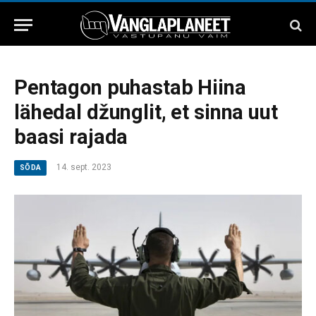
Pentagon puhastab Hiina
lähedal džunglit, et sinna uut
baasi rajada
14. sept. 2023
SÕDA