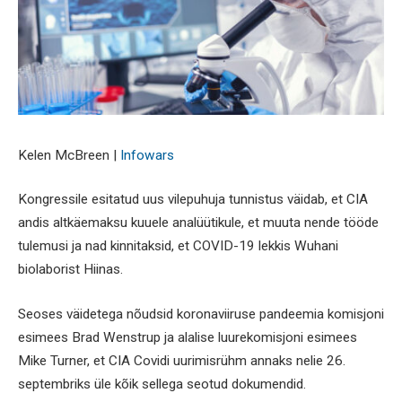
Kelen McBreen |
Infowars
Kongressile esitatud uus vilepuhuja tunnistus väidab, et CIA
andis altkäemaksu kuuele analüütikule, et muuta nende tööde
tulemusi ja nad kinnitaksid, et COVID-19 lekkis Wuhani
biolaborist Hiinas.
Seoses väidetega nõudsid koronaviiruse pandeemia komisjoni
esimees Brad Wenstrup ja alalise luurekomisjoni esimees
Mike Turner, et CIA Covidi uurimisrühm annaks nelie 26.
septembriks üle kõik sellega seotud dokumendid.