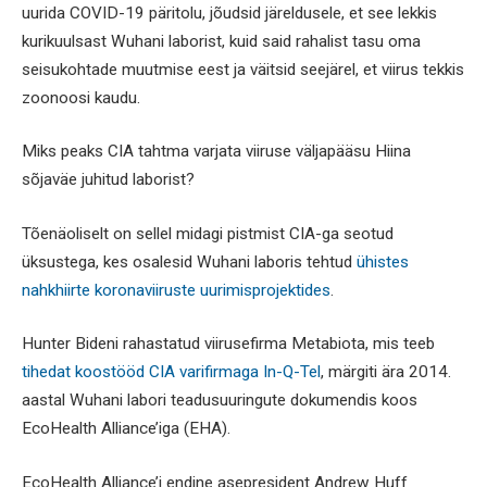
uurida COVID-19 päritolu, jõudsid järeldusele, et see lekkis
kurikuulsast Wuhani laborist, kuid said rahalist tasu oma
seisukohtade muutmise eest ja väitsid seejärel, et viirus tekkis
zoonoosi kaudu.
Miks peaks CIA tahtma varjata viiruse väljapääsu Hiina
sõjaväe juhitud laborist?
Tõenäoliselt on sellel midagi pistmist CIA-ga seotud
üksustega, kes osalesid Wuhani laboris tehtud
ühistes
nahkhiirte koronaviiruste uurimisprojektides
.
Hunter Bideni rahastatud viirusefirma Metabiota, mis teeb
tihedat koostööd CIA varifirmaga In-Q-Tel
, märgiti ära 2014.
aastal Wuhani labori teadusuuringute dokumendis koos
EcoHealth Alliance’iga (EHA).
EcoHealth Alliance’i endine asepresident Andrew Huff