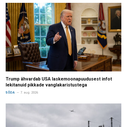
Trump ähvardab USA laskemoonapuudusest infot
lekitanuid pikkade vanglakaristustega
SÕDA
7. aug. 2026