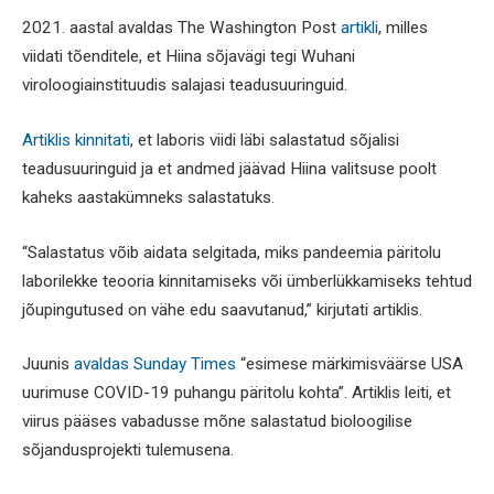
2021. aastal avaldas The Washington Post
artikli
, milles
viidati tõenditele, et Hiina sõjavägi tegi Wuhani
viroloogiainstituudis salajasi teadusuuringuid.
Artiklis kinnitati
, et laboris viidi läbi salastatud sõjalisi
teadusuuringuid ja et andmed jäävad Hiina valitsuse poolt
kaheks aastakümneks salastatuks.
“Salastatus võib aidata selgitada, miks pandeemia päritolu
laborilekke teooria kinnitamiseks või ümberlükkamiseks tehtud
jõupingutused on vähe edu saavutanud,” kirjutati artiklis.
Juunis
avaldas Sunday Times
“esimese märkimisväärse USA
uurimuse COVID-19 puhangu päritolu kohta”. Artiklis leiti, et
viirus pääses vabadusse mõne salastatud bioloogilise
sõjandusprojekti tulemusena.