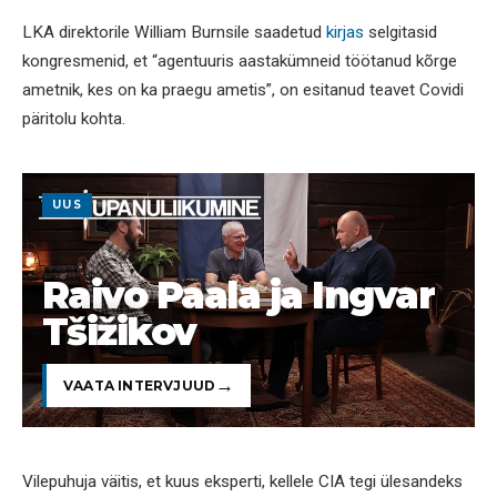
LKA direktorile William Burnsile saadetud
kirjas
selgitasid
kongresmenid, et “agentuuris aastakümneid töötanud kõrge
ametnik, kes on ka praegu ametis”, on esitanud teavet Covidi
päritolu kohta.
UUS
Raivo Paala ja Ingvar
Tšižikov
VAATA INTERVJUUD
Vilepuhuja väitis, et kuus eksperti, kellele CIA tegi ülesandeks