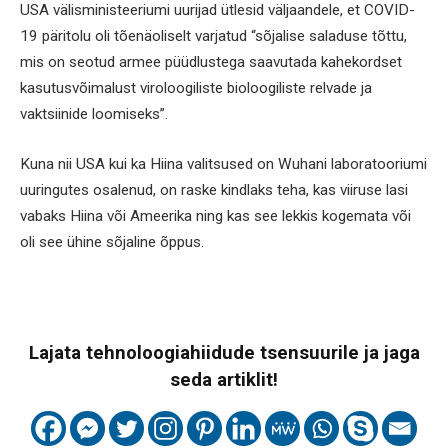
USA välisministeeriumi uurijad ütlesid väljaandele, et COVID-
19 päritolu oli tõenäoliselt varjatud “sõjalise saladuse tõttu,
mis on seotud armee püüdlustega saavutada kahekordset
kasutusvõimalust viroloogiliste bioloogiliste relvade ja
vaktsiinide loomiseks”.
Kuna nii USA kui ka Hiina valitsused on Wuhani laboratooriumi
uuringutes osalenud, on raske kindlaks teha, kas viiruse lasi
vabaks Hiina või Ameerika ning kas see lekkis kogemata või
oli see ühine sõjaline õppus.
Lajata tehnoloogiahiidude tsensuurile ja jaga
seda artiklit!