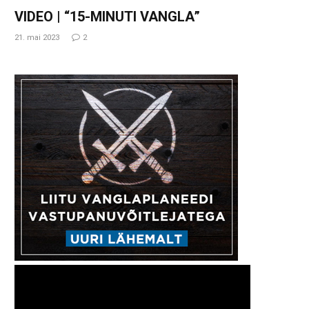
VIDEO | “15-MINUTI VANGLA”
21. mai 2023
2