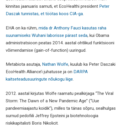
kinnitas jaanuaris samuti, et EcoHealthi president
Peter
Daszak tunnistas, et töötas koos CIA-ga
.
EHA on ka rühm,
mida dr Anthony Fauci kasutas raha
suunamiseks Wuhani laborisse pärast seda
, kui Obama
administratsioon peatas 2014. aastal ohtlikud funktsiooni
võimendamise (gain-of-function) uuringud.
Metabiota asutaja,
Nathan Wolfe
, kuulub ka Peter Daszaki
EcoHealth Alliance’i juhatusse ja on
DARPA
kaitseteadusuuringute nõukogu liige
.
2012. aastal kirjutas Wolfe raamatu pealkirjaga “The Viral
Storm: The Dawn of a New Pandemic Age” (“Uue
pandeemiaajastu koidik”), milles ta tänas sõpru, sealhulgas
surnud pedofiili Jeffrey Epsteini ja biotehnoloogia
riskikapitalisti Boris Nikolicit.