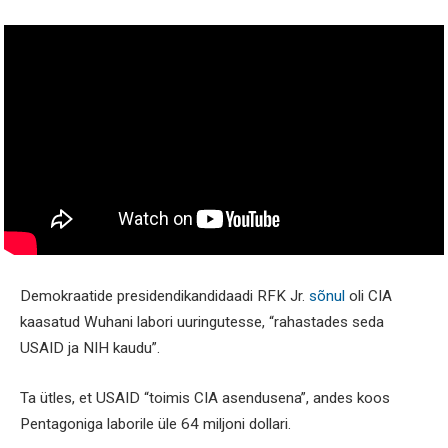
Demokraatide presidendikandidaadi RFK Jr.
sõnul
oli CIA
kaasatud Wuhani labori uuringutesse, “rahastades seda
USAID ja NIH kaudu”.
Ta ütles, et USAID “toimis CIA asendusena”, andes koos
Pentagoniga laborile üle 64 miljoni dollari.