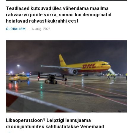
Teadlased kutsuvad üles vähendama maailma
rahvaarvu poole võrra, samas kui demograafid
hoiatavad rahvastikukrahhi eest
GLOBALISM
6. aug. 2026
Libaoperatsioon? Leipzigi lennujaama
droonijuhtumites kahtlustatakse Venemaad