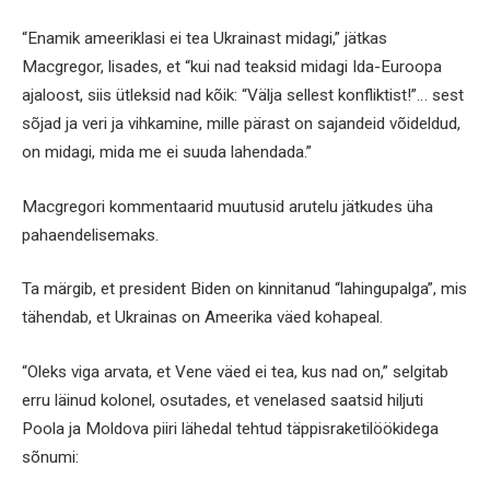
“Enamik ameeriklasi ei tea Ukrainast midagi,” jätkas
Macgregor, lisades, et “kui nad teaksid midagi Ida-Euroopa
ajaloost, siis ütleksid nad kõik: “Välja sellest konfliktist!”… sest
sõjad ja veri ja vihkamine, mille pärast on sajandeid võideldud,
on midagi, mida me ei suuda lahendada.”
Macgregori kommentaarid muutusid arutelu jätkudes üha
pahaendelisemaks.
Ta märgib, et president Biden on kinnitanud “lahingupalga”, mis
tähendab, et Ukrainas on Ameerika väed kohapeal.
“Oleks viga arvata, et Vene väed ei tea, kus nad on,” selgitab
erru läinud kolonel, osutades, et venelased saatsid hiljuti
Poola ja Moldova piiri lähedal tehtud täppisraketilöökidega
sõnumi: