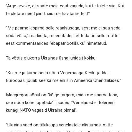
“Ärge arvake, et saate meie eest varjuda, kui te tulete siia. Kui
te ületate need piirid, siis me hävitame teid.”
“Me peame leppima selle reaalsusega, sest me ei saa seda
sõda võita,” märkis ta, meenutades, et teda on selle mõtte
eest kommentaarides “ebapatriootlikuks” nimetatud.
Ta võttis olukorra Ukrainas üsna lühidalt kokku:
“Kui me jätkame seda sõda Venemaaga Kesk- ja Ida-
Euroopas, jõuab see ka meieni siin Ameerika Ühendriikides.”
Macgregori sõnul on “kõige targem, mida me saame teha,
see sõda kohe lõpetada”, lisades: “Venelased ei tolereeri
kunagi NATO vägesid Ukraina pinnal”.
“Ukraina väed on tükikaupa venelastele alistumas, mitte