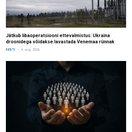
Jätkub libaoperatsiooni ettevalmistus: Ukraina
droonidega võidakse lavastada Venemaa rünnak
EESTI
6. aug. 2026