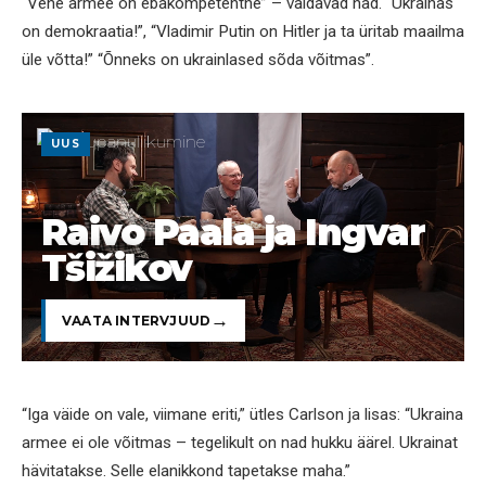
“Vene armee on ebakompetentne” – väidavad nad. “Ukrainas
on demokraatia!”, “Vladimir Putin on Hitler ja ta üritab maailma
üle võtta!” “Õnneks on ukrainlased sõda võitmas”.
UUS
Raivo Paala ja Ingvar
Tšižikov
VAATA INTERVJUUD
“Iga väide on vale, viimane eriti,” ütles Carlson ja lisas: “Ukraina
armee ei ole võitmas – tegelikult on nad hukku äärel. Ukrainat
hävitatakse. Selle elanikkond tapetakse maha.”