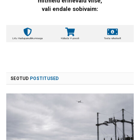
mitmeid erinevaid viise,
vali endale sobivaim:
SEOTUD
POSTITUSED