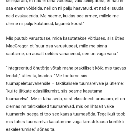
sellepärast, et nad ei taha võidelda, vaid sellepärast, et nad ei
saa enam võidelda, neil on nii palju haavatuid, et nad ei suuda
neid evakueerida. Me näeme, kuidas see armee, millele me
oleme nii palju kulutanud, laguneb koost.”
Mis puutub varustusse, mida kasutatakse võitluses, siis ütles
MacGregor, et “suur osa varustusest, mille me sinna
saatsime, on ausalt öeldes vananenud, see on väga vana.”
“Integreeritud õhutõrje võtab maha praktiliselt kõik, mis taevas
lendab,” ütles ta, lisades: “Me toetume siis
tuumapeletusvahendile – taktikalisele tuumarelvale ja ütleme:
“kui te jätkate edasiliikumist, siis peame kasutama
tuumarelva”. Me ei taha seda, sest eksisteerib arusaam, et on
olemas nn taktikalised tuumarelvad, mis on lihtsalt väike
tuumarelv, seega ei too see kaasa tuumasõda. Tegelikult toob
mis tahes tuumarelva kasutamine väga kiiresti kaasa konflikti
eskaleerumise,” sõnas ta.