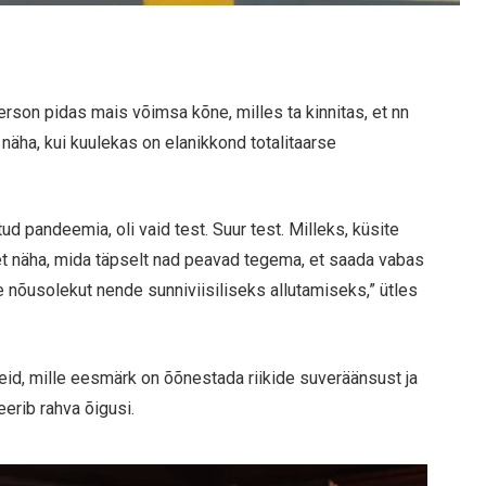
rson pidas mais võimsa kõne, milles ta kinnitas, et nn
 näha, kui kuulekas on elanikkond totalitaarse
d pandeemia, oli vaid test. Suur test. Milleks, küsite
et näha, mida täpselt nad peavad tegema, et saada vabas
 nõusolekut nende sunniviisiliseks allutamiseks,” ütles
eid, mille eesmärk on õõnestada riikide suveräänsust ja
eerib rahva õigusi.