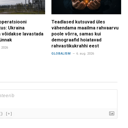
operatsiooni
Teadlased kutsuvad üles
tus: Ukraina
vähendama maailma rahvaarvu
 võidakse lavastada
poole võrra, samas kui
ünnak
demograafid hoiatavad
rahvastikukrahhi eest
. 2026
GLOBALISM
6. aug. 2026
{}
[+]