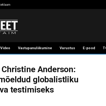
Reklaam
Video
Vastupanuliikumine
Varustus
E-pood
T
 Christine Anderson:
mõeldud globalistliku
ava testimiseks