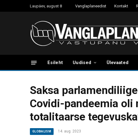
Laupäev, august 8
Vanglaplaneedist
Kontakt
Esileht
Uudised
Ülevaated
Saksa parlamendiliige
Covidi-pandeemia oli 
totalitaarse tegevusk
14. aug. 2023
GLOBALISM