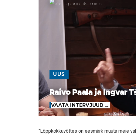
UUS
Raivo Paala ja Ingvar T
VAATA INTERVJUUD
“Lõppkokkuvõttes on eesmärk muuta meie vaba