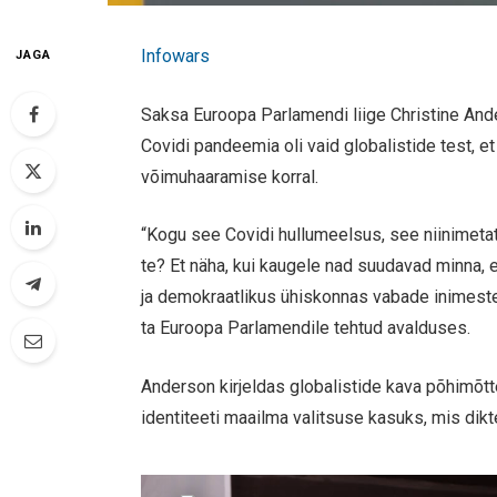
Infowars
JAGA
Saksa Euroopa Parlamendi liige Christine Ande
Covidi pandeemia oli vaid globalistide test, et
võimuhaaramise korral.
“Kogu see Covidi hullumeelsus, see niinimetatu
te? Et näha, kui kaugele nad suudavad minna, 
ja demokraatlikus ühiskonnas vabade inimeste
ta Euroopa Parlamendile tehtud avalduses.
Anderson kirjeldas globalistide kava põhimõtt
identiteeti maailma valitsuse kasuks, mis dikt