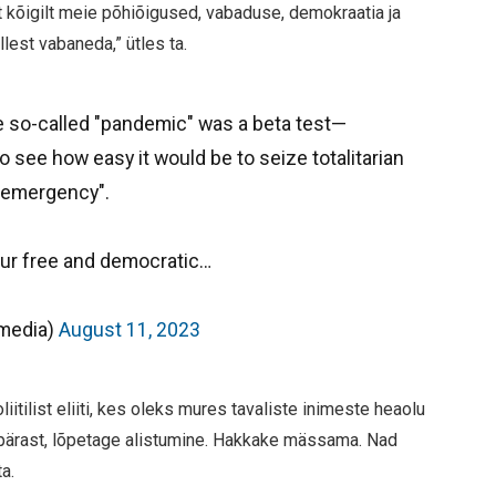
kõigilt meie põhiõigused, vabaduse, demokraatia ja
lest vabaneda,” ütles ta.
 so-called "pandemic" was a beta test—
 see how easy it would be to seize totalitarian
 "emergency".
 our free and democratic…
media)
August 11, 2023
iitilist eliiti, kes oleks mures tavaliste inimeste heaolu
a pärast, lõpetage alistumine. Hakkake mässama. Nad
ta.