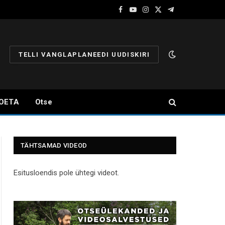
Facebook
YouTube
Instagram
X
Telegram
(Twitter)
TELLI VANGLAPLANEEDI UUDISKIRI
OETA
Otse
TÄHTSAMAD VIDEOD
Esitusloendis pole ühtegi videot.