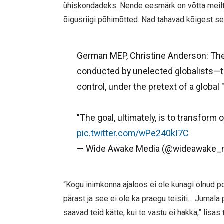
ühiskondadeks. Nende eesmärk on võtta meilt 
õigusriigi põhimõtted. Nad tahavad kõigest sel
German MEP, Christine Anderson: The
conducted by unelected globalists—to
control, under the pretext of a global
"The goal, ultimately, is to transform
pic.twitter.com/wPe240kI7C
— Wide Awake Media (@wideawake_
“Kogu inimkonna ajaloos ei ole kunagi olnud pol
pärast ja see ei ole ka praegu teisiti… Jumal
saavad teid kätte, kui te vastu ei hakka,” lisas 