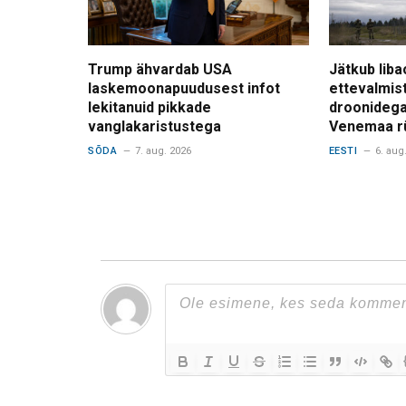
Trump ähvardab USA
Jätkub liba
laskemoonapuudusest infot
ettevalmis
lekitanuid pikkade
droonidega
vanglakaristustega
Venemaa r
SÕDA
7. aug. 2026
EESTI
6. aug