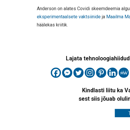
Anderson on alates Covidi skeemdeemia alg
eksperimentaalsete vaktsiinide
ja
Maailma Ma
häälekas kriitik.
Lajata tehnoloogiahiidude
Kindlasti liitu ka 
sest siis jõuab oluli