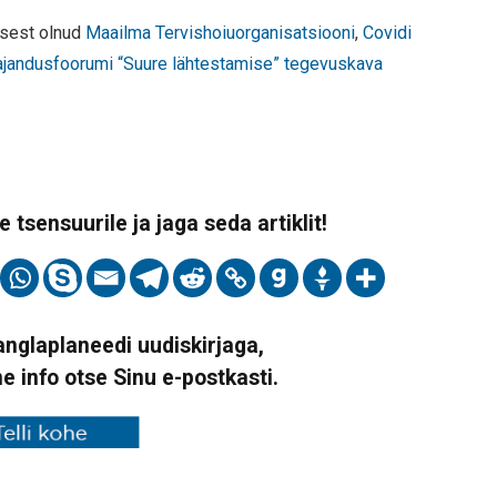
usest olnud
Maailma Tervishoiuorganisatsiooni
,
Covidi
jandusfoorumi “Suure lähtestamise” tegevuskava
 tsensuurile ja jaga seda artiklit!
Vanglaplaneedi uudiskirjaga,
ne info otse Sinu e-postkasti.