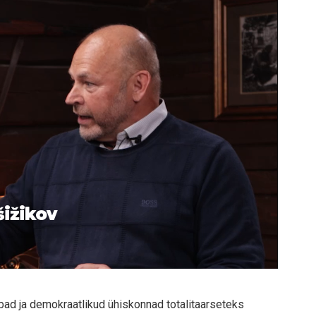
šižikov
d ja demokraatlikud ühiskonnad totalitaarseteks