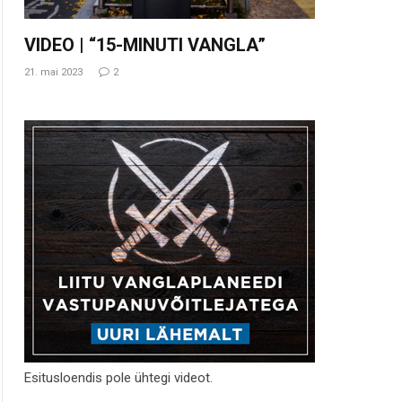
VIDEO | “15-MINUTI VANGLA”
21. mai 2023
2
Esitusloendis pole ühtegi videot.