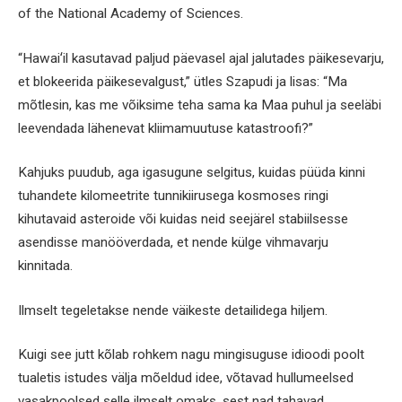
of the National Academy of Sciences.
“Hawaiʻil kasutavad paljud päevasel ajal jalutades päikesevarju,
et blokeerida päikesevalgust,” ütles Szapudi ja lisas: “Ma
mõtlesin, kas me võiksime teha sama ka Maa puhul ja seeläbi
leevendada lähenevat kliimamuutuse katastroofi?”
Kahjuks puudub, aga igasugune selgitus, kuidas püüda kinni
tuhandete kilomeetrite tunnikiirusega kosmoses ringi
kihutavaid asteroide või kuidas neid seejärel stabiilsesse
asendisse manööverdada, et nende külge vihmavarju
kinnitada.
Ilmselt tegeletakse nende väikeste detailidega hiljem.
Kuigi see jutt kõlab rohkem nagu mingisuguse idioodi poolt
tualetis istudes välja mõeldud idee, võtavad hullumeelsed
vasakpoolsed selle ilmselt omaks, sest nad tahavad