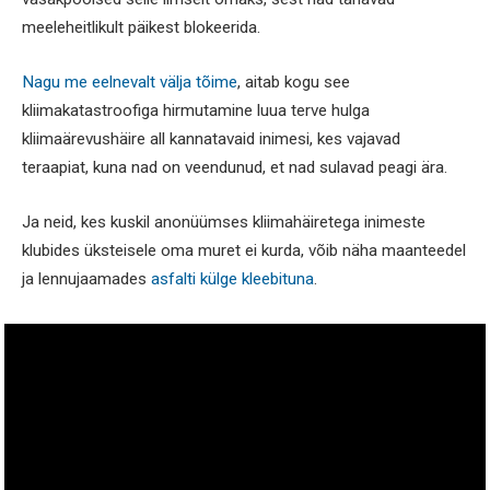
meeleheitlikult päikest blokeerida.
Nagu me eelnevalt välja tõime
, aitab kogu see
kliimakatastroofiga hirmutamine luua terve hulga
kliimaärevushäire all kannatavaid inimesi, kes vajavad
teraapiat, kuna nad on veendunud, et nad sulavad peagi ära.
Ja neid, kes kuskil anonüümses kliimahäiretega inimeste
klubides üksteisele oma muret ei kurda, võib näha maanteedel
ja lennujaamades
asfalti külge kleebituna
.