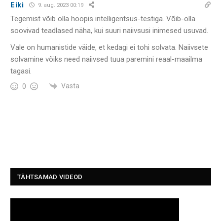
Eiki
9. aug. 2023 00:19
Tegemist võib olla hoopis intelligentsus-testiga. Võib-olla
soovivad teadlased näha, kui suuri naiivsusi inimesed usuvad.
Vale on humanistide väide, et kedagi ei tohi solvata. Naiivsete
solvamine võiks need naiivsed tuua paremini reaal-maailma
tagasi.
Vasta
0
TÄHTSAMAD VIDEOD