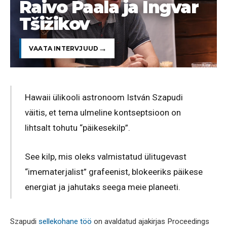
Raivo Paala ja Ingvar
Tšižikov
VAATA INTERVJUUD
Hawaii ülikooli astronoom István Szapudi
väitis, et tema ulmeline kontseptsioon on
lihtsalt tohutu “päikesekilp”.
See kilp, mis oleks valmistatud ülitugevast
“imematerjalist” grafeenist, blokeeriks päikese
energiat ja jahutaks seega meie planeeti.
Szapudi
sellekohane töö
on avaldatud ajakirjas Proceedings