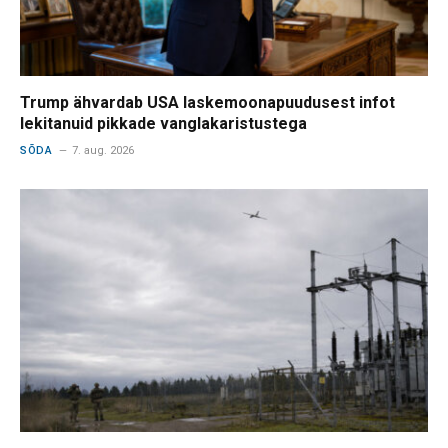
Trump ähvardab USA laskemoonapuudusest infot
lekitanuid pikkade vanglakaristustega
SÕDA
7. aug. 2026