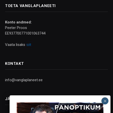
TOETA VANGLAPLANEETI
Konto andmed:
Peeter Proos
EE937700771001063744
Vaata lisaks
siit
KONTAKT
info@vanglaplaneet.ee
JÄLGI SOTSIAALMEEDIAS