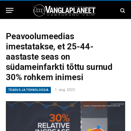
Peavoolumeedias
imestatakse, et 25-44-
aastaste seas on
südameinfarkti tõttu surnud
30% rohkem inimesi
1. aug. 2023
TEADUS JA TEHNOLOOGIA