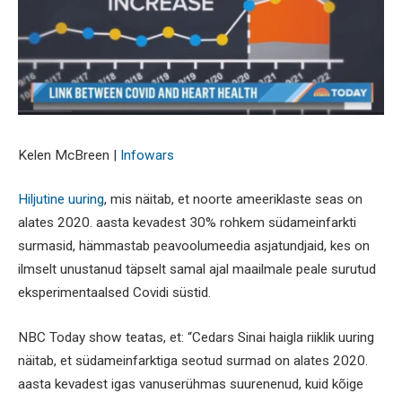
Kelen McBreen |
Infowars
Hiljutine uuring
, mis näitab, et noorte ameeriklaste seas on
alates 2020. aasta kevadest 30% rohkem südameinfarkti
surmasid, hämmastab peavoolumeedia asjatundjaid, kes on
ilmselt unustanud täpselt samal ajal maailmale peale surutud
eksperimentaalsed Covidi süstid.
NBC Today show teatas, et: “Cedars Sinai haigla riiklik uuring
näitab, et südameinfarktiga seotud surmad on alates 2020.
aasta kevadest igas vanuserühmas suurenenud, kuid kõige