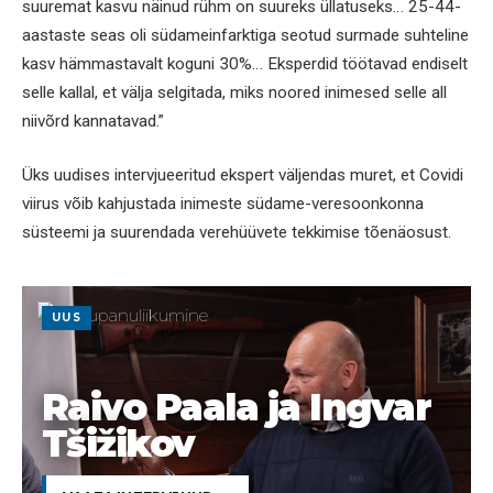
suuremat kasvu näinud rühm on suureks üllatuseks… 25-44-
aastaste seas oli südameinfarktiga seotud surmade suhteline
kasv hämmastavalt koguni 30%… Eksperdid töötavad endiselt
selle kallal, et välja selgitada, miks noored inimesed selle all
niivõrd kannatavad.”
Üks uudises intervjueeritud ekspert väljendas muret, et Covidi
viirus võib kahjustada inimeste südame-veresoonkonna
süsteemi ja suurendada verehüüvete tekkimise tõenäosust.
UUS
Raivo Paala ja Ingvar
Tšižikov