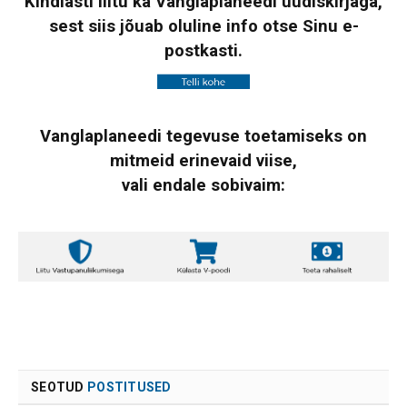
Kindlasti liitu ka Vanglaplaneedi uudiskirjaga,
sest siis jõuab oluline info otse Sinu e-
postkasti.
Vanglaplaneedi tegevuse toetamiseks on
mitmeid erinevaid viise,
vali endale sobivaim:
SEOTUD
POSTITUSED