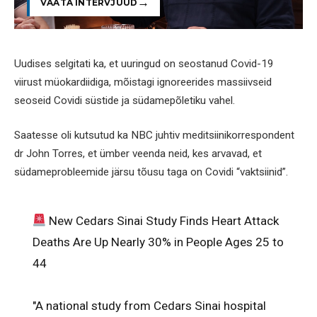
VAATA INTERVJUUD
Uudises selgitati ka, et uuringud on seostanud Covid-19
viirust müokardiidiga, mõistagi ignoreerides massiivseid
seoseid Covidi süstide ja südamepõletiku vahel.
Saatesse oli kutsutud ka NBC juhtiv meditsiinikorrespondent
dr John Torres, et ümber veenda neid, kes arvavad, et
südameprobleemide järsu tõusu taga on Covidi “vaktsiinid”.
New Cedars Sinai Study Finds Heart Attack
Deaths Are Up Nearly 30% in People Ages 25 to
44
"A national study from Cedars Sinai hospital