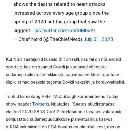
shows the deaths related to heart attacks
increased across every age group since the
spring of 2020 but the group that saw the
biggest…
pic.twitter.com/ldktdMbut9
— Chief Nerd (@TheChiefNerd)
July 31, 2023
Kui NBC saatejuhid küsisid dr Torresilt, kas tal on nõuandeid
noortele, kes on saanud Covidi ja kardavad võimalike
südameprobleemide tekkimist, soovitas meditsiinitööstuse
käpik, et nad peaksid tegema Covidi vaktsiini ja korduvvaktsiini.
Tuntud kardioloog Peter McCullough kommenteeris Today
show saadet
Twitteris
, kirjutades: “Saates süüdistatakse
ekslikult 2020 SARS-CoV-2 infektsioone tänases vaktsiinide
põhjustatud südamepuudulikkuse plahvatuslikus kasvus.
mRNA vaktsiinidel on FDA hoiatus müokardiidi eest, mis on