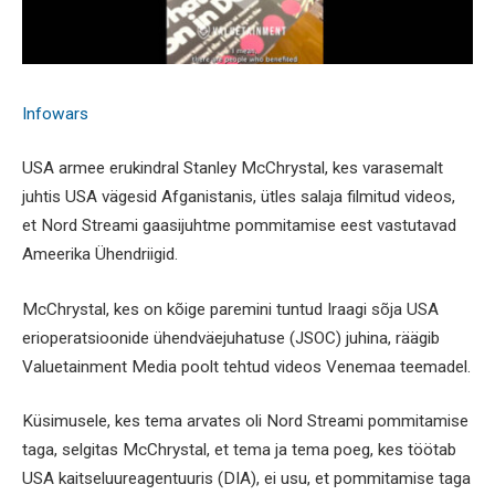
Infowars
USA armee erukindral Stanley McChrystal, kes varasemalt
juhtis USA vägesid Afganistanis, ütles salaja filmitud videos,
et Nord Streami gaasijuhtme pommitamise eest vastutavad
Ameerika Ühendriigid.
McChrystal, kes on kõige paremini tuntud Iraagi sõja USA
erioperatsioonide ühendväejuhatuse (JSOC) juhina, räägib
Valuetainment Media poolt tehtud videos Venemaa teemadel.
Küsimusele, kes tema arvates oli Nord Streami pommitamise
taga, selgitas McChrystal, et tema ja tema poeg, kes töötab
USA kaitseluureagentuuris (DIA), ei usu, et pommitamise taga