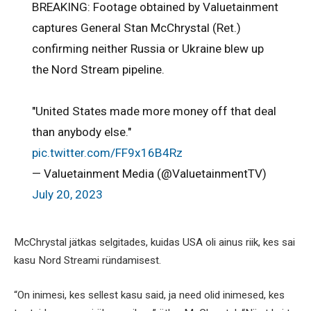
BREAKING: Footage obtained by Valuetainment
captures General Stan McChrystal (Ret.)
confirming neither Russia or Ukraine blew up
the Nord Stream pipeline.
"United States made more money off that deal
than anybody else."
pic.twitter.com/FF9x16B4Rz
— Valuetainment Media (@ValuetainmentTV)
July 20, 2023
McChrystal jätkas selgitades, kuidas USA oli ainus riik, kes sai
kasu Nord Streami ründamisest.
“On inimesi, kes sellest kasu said, ja need olid inimesed, kes