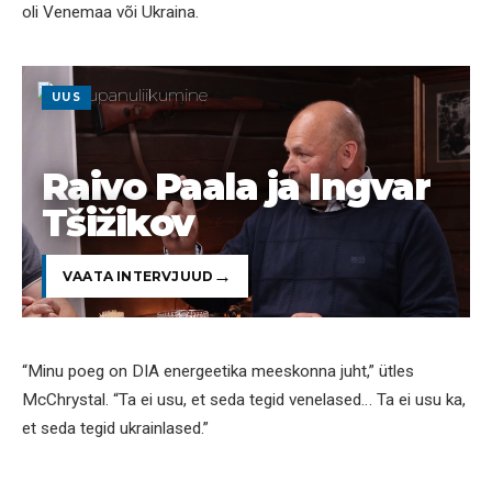
oli Venemaa või Ukraina.
UUS
Raivo Paala ja Ingvar
Tšižikov
VAATA INTERVJUUD
“Minu poeg on DIA energeetika meeskonna juht,” ütles
McChrystal. “Ta ei usu, et seda tegid venelased… Ta ei usu ka,
et seda tegid ukrainlased.”