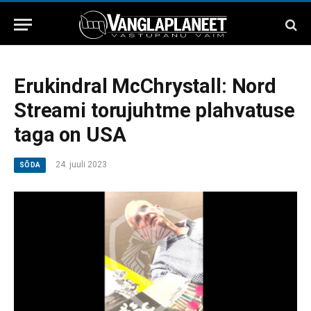
Erukindral McChrystall: Nord
Streami torujuhtme plahvatuse
taga on USA
24. juuli 2023
SÕDA