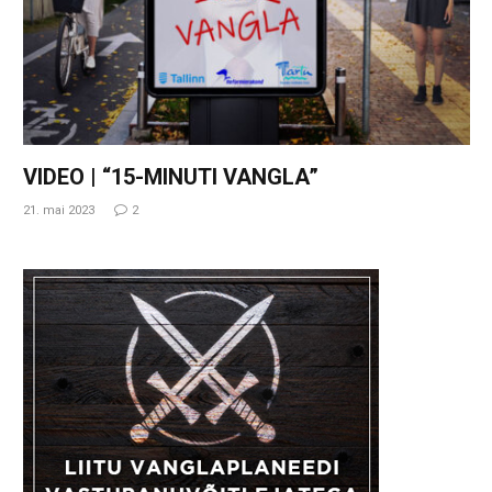
VIDEO | “15-MINUTI VANGLA”
21. mai 2023
2