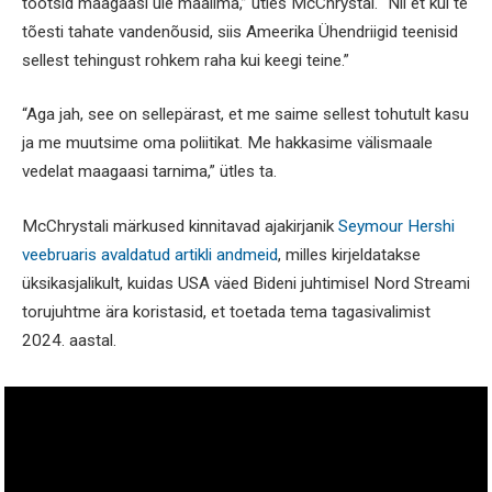
tootsid maagaasi üle maailma,” ütles McChrystal. “Nii et kui te
tõesti tahate vandenõusid, siis Ameerika Ühendriigid teenisid
sellest tehingust rohkem raha kui keegi teine.”
“Aga jah, see on sellepärast, et me saime sellest tohutult kasu
ja me muutsime oma poliitikat. Me hakkasime välismaale
vedelat maagaasi tarnima,” ütles ta.
McChrystali märkused kinnitavad ajakirjanik
Seymour Hershi
veebruaris avaldatud artikli andmeid
, milles kirjeldatakse
üksikasjalikult, kuidas USA väed Bideni juhtimisel Nord Streami
torujuhtme ära koristasid, et toetada tema tagasivalimist
2024. aastal.