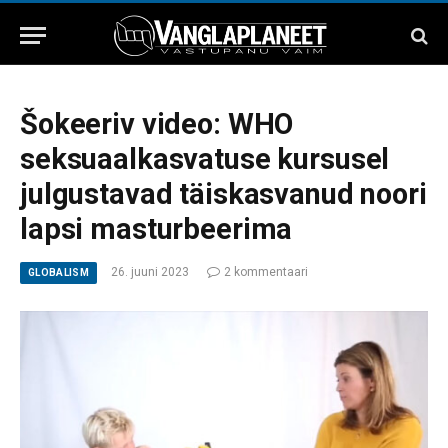
Šokeeriv video: WHO
seksuaalkasvatuse kursusel
julgustavad täiskasvanud noori
lapsi masturbeerima
26. juuni 2023
2 kommentaari
GLOBALISM