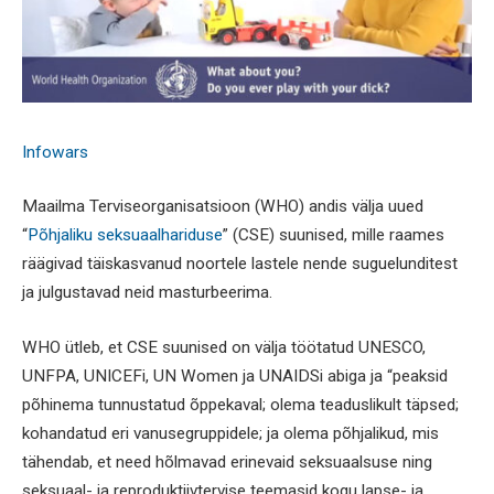
Infowars
Maailma Terviseorganisatsioon (WHO) andis välja uued
“
Põhjaliku seksuaalhariduse
” (CSE) suunised, mille raames
räägivad täiskasvanud noortele lastele nende suguelunditest
ja julgustavad neid masturbeerima.
WHO ütleb, et CSE suunised on välja töötatud UNESCO,
UNFPA, UNICEFi, UN Women ja UNAIDSi abiga ja “peaksid
põhinema tunnustatud õppekaval; olema teaduslikult täpsed;
kohandatud eri vanusegruppidele; ja olema põhjalikud, mis
tähendab, et need hõlmavad erinevaid seksuaalsuse ning
seksuaal- ja reproduktiivtervise teemasid kogu lapse- ja