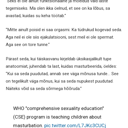
“Seks ei ole ainult funktsionaalne ja mõeldud vaid laste
tegemiseks. Ma olen ikka öelnud, et see on ka lõbus, sa
avastad, kuidas su keha töötab.”
“Mitte ainult poisid ei saa orgasmi. Ka tüdrukud kogevad seda.
Aga neil ei ole siis ejakulatsiooni, sest meil ei ole spermat.
Aga see on tore tunne.”
Pärast seda, kui täiskasvanu kirjeldab üksikasjalikult tupe
anatoomiat, juhendab ta last, kuidas masturbeerida, öeldes:
“Kui sa seda puudutad, annab see väga mõnusa tunde… See
on tegelikult väga mõnus, kui sa seda nupukest puudutad.
Näiteks võid sa seda sõrmega hõõruda.”
WHO "comprehensive sexuality education"
(CSE) program is teaching children about
masturbation.
pic.twitter.com/L7JKc3CUCj