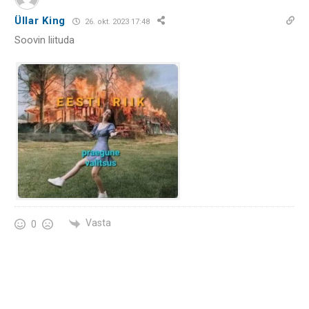
Üllar King
26. okt. 2023 17:48
Soovin liituda
Vasta
0