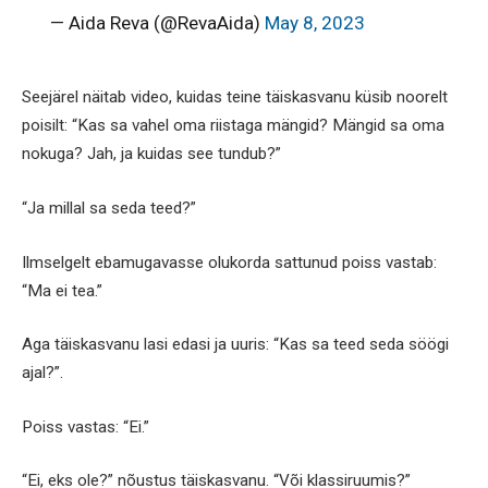
— Aida Reva (@RevaAida)
May 8, 2023
Seejärel näitab video, kuidas teine täiskasvanu küsib noorelt
poisilt: “Kas sa vahel oma riistaga mängid? Mängid sa oma
nokuga? Jah, ja kuidas see tundub?”
“Ja millal sa seda teed?”
Ilmselgelt ebamugavasse olukorda sattunud poiss vastab:
“Ma ei tea.”
Aga täiskasvanu lasi edasi ja uuris: “Kas sa teed seda söögi
ajal?”.
Poiss vastas: “Ei.”
“Ei, eks ole?” nõustus täiskasvanu. “Või klassiruumis?”