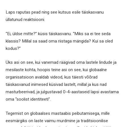
Laps raputas pead ning see kutsus esile täiskasvanu
üllatunud reaktsiooni.
“Ei, üldse mitte?” küsis täiskasvanu. “Miks sa ei tee seda
klassis? Millal sa saad oma riistaga mängida? Kui sa oled
kodus?”
Üks asi on see, kui vanemad räägivad oma lastele lindude ja
mesilaste kohta, hoopis teine asi on see, kui globaalne
organisatsioon avaldab videod, kus täiesti võõrad
täiskasvanud inimesed küsivad lastelt, millal ja kus nad
masturbeerivad, ja julgustavad 0-4-aastaseid lapsi avastama
oma “soolist identiteeti”.
Tegemist on globaalses mastaabis peibutamisega, mille
eesmärgiks on laste vaimu murdmine ja traditsioonilise