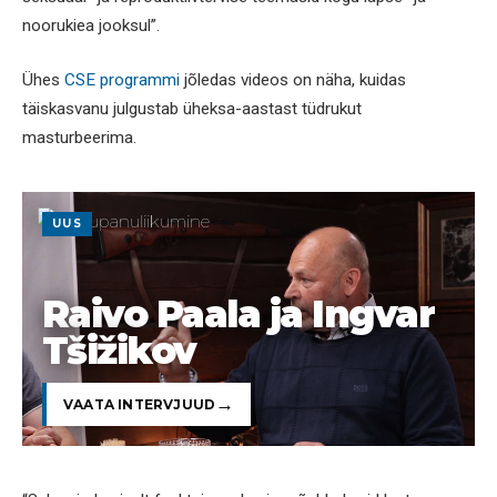
noorukiea jooksul”.
Ühes
CSE programmi
jõledas videos on näha, kuidas
täiskasvanu julgustab üheksa-aastast tüdrukut
masturbeerima.
UUS
Raivo Paala ja Ingvar
Tšižikov
VAATA INTERVJUUD