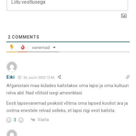
2
COMMENTS
vanemad
Eiki
26. juuni 2023 13:46
Afganistani maa-külades kaitstakse oma lapsi ja oma kultuuri
relva abil. Nad võitsid isegi ameeriklasi.
Eesti lapsevanemad peaksid võtma oma lapsed koolist ära ja
ostma enestele relvad selleks, et lapsi riigi eest kaitsta.
Vasta
3