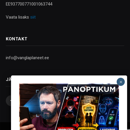
EE937700771001063744
Vaata lisaks
siit
KONTAKT
info@vanglaplaneet.ee
JÄLGI SOTSIAALMEEDIAS
Facebook
X
Instagram
YouTube
Telegram
(Twitter)