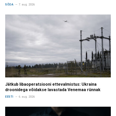
SÕDA
7. aug. 2026
Jätkub libaoperatsiooni ettevalmistus: Ukraina
droonidega võidakse lavastada Venemaa rünnak
EESTI
6. aug. 2026