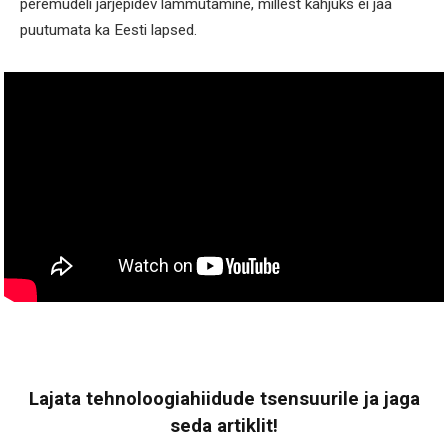
peremudeli järjepidev lammutamine, millest kahjuks ei jää
puutumata ka Eesti lapsed.
Lajata tehnoloogiahiidude tsensuurile ja jaga
seda artiklit!