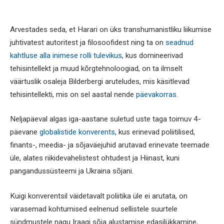
Arvestades seda, et Harari on üks transhumanistliku liikumise
juhtivatest autoritest ja filosoofidest ning ta on
seadnud
kahtluse alla inimese rolli tulevikus
, kus domineerivad
tehisintellekt ja muud kõrgtehnoloogiad, on ta ilmselt
väärtuslik osaleja Bilderbergi aruteludes, mis käsitlevad
tehisintellekti, mis on sel aastal nende
päevakorras
.
Neljapäeval algas iga-aastane suletud uste taga toimuv 4-
päevane
globalistide konverents
, kus erinevad poliitilised,
finants-, meedia- ja sõjaväejuhid arutavad erinevate teemade
üle, alates riikidevahelistest ohtudest ja Hiinast, kuni
pangandussüsteemi ja Ukraina sõjani.
Kuigi konverentsil väidetavalt poliitika üle ei arutata, on
varasemad kohtumised eelnenud sellistele suurtele
sündmustele nagu Iraagi sõja alustamise edasilükkamine,