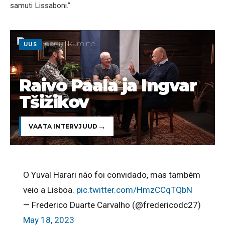
samuti Lissaboni.”
UUS
Raivo Paala ja Ingvar
Tšižikov
VAATA INTERVJUUD
O Yuval Harari não foi convidado, mas também
veio a Lisboa.
pic.twitter.com/HmzCCqTQbN
— Frederico Duarte Carvalho (@fredericodc27)
May 18, 2023