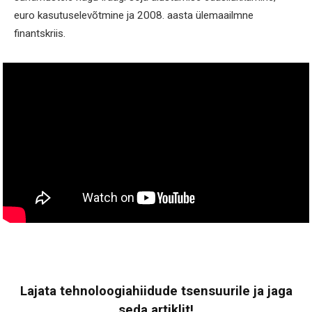
euro kasutuselevõtmine ja 2008. aasta ülemaailmne
finantskriis.
Lajata tehnoloogiahiidude tsensuurile ja jaga
seda artiklit!