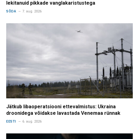
lekitanuid pikkade vanglakaristustega
SÕDA
7. aug. 2026
Jätkub libaoperatsiooni ettevalmistus: Ukraina
droonidega võidakse lavastada Venemaa rünnak
EESTI
6. aug. 2026