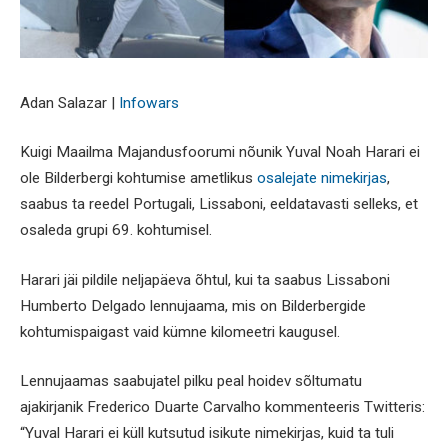
Adan Salazar |
Infowars
Kuigi Maailma Majandusfoorumi nõunik Yuval Noah Harari ei
ole Bilderbergi kohtumise ametlikus
osalejate nimekirjas
,
saabus ta reedel Portugali, Lissaboni, eeldatavasti selleks, et
osaleda grupi 69. kohtumisel.
Harari jäi pildile neljapäeva õhtul, kui ta saabus Lissaboni
Humberto Delgado lennujaama, mis on Bilderbergide
kohtumispaigast vaid kümne kilomeetri kaugusel.
Lennujaamas saabujatel pilku peal hoidev sõltumatu
ajakirjanik Frederico Duarte Carvalho kommenteeris Twitteris:
“Yuval Harari ei küll kutsutud isikute nimekirjas, kuid ta tuli