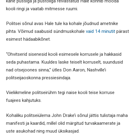
kahe püssiga ja püstoliga relvastatud Hale kõnnib mööda
kooli ringi ja vaatab mitmesse ruumi.
Politsei sõnul avas Hale tule ka kohale jõudnud ametnike
pihta. Võimud saabusid sündmuskohale
vaid 14 minutit
pärast
esimest hädaabikõnet.
“Ohvitserid sisenesid kooli esimesele korrusele ja hakkasid
seda puhastama. Kuuldes laske teiselt korruselt, suundusid
nad otsejoones sinna,” ütles Don Aaron, Nashville’i
politseijaoskonna pressiesindaja.
Viieliikmeline politseirühm tegi naise kooli teise korruse
fuajees kahjutuks.
Kohaliku politseiülema John Drake’i sõnul jättis tulistaja maha
manifesti ja kaardid, millel olid märgitud turvakaamerate ja
uste asukohad ning muud üksikasjad.