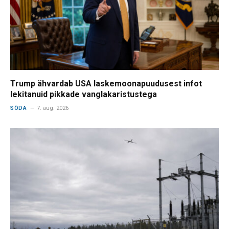
Trump ähvardab USA laskemoonapuudusest infot
lekitanuid pikkade vanglakaristustega
SÕDA
7. aug. 2026