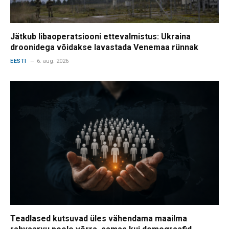
Jätkub libaoperatsiooni ettevalmistus: Ukraina
droonidega võidakse lavastada Venemaa rünnak
EESTI
6. aug. 2026
Teadlased kutsuvad üles vähendama maailma