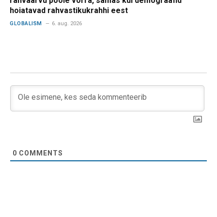
rahvaarvu poole võrra, samas kui demograafid
hoiatavad rahvastikukrahhi eest
GLOBALISM
6. aug. 2026
0
COMMENTS