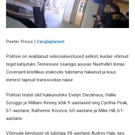
Peeter Proos |
Vanglaplaneet
Politsei on avaldanud videosalvestused sellest, kuidas võimud
tegid kahjutuks Tennessee osariigis asuvas Nashville’i linnas
Covenanti kristlikus erakoolis tulistama hakanud ja kuus
inimest tapnud transsoolise naise.
Politsei teatel olid hukkunuteks Evelyn Dieckhaus, Hallie
Scruggs ja William Kinney, kõik 9-aastased ning Cynthia Peak,
61-aastane, Katherine Koonce, 60-aastane ja Mike Hill, 61-
aastane.
Võimude kinnitusel oli tulistaja 28-aastane Audrey Hale, kes