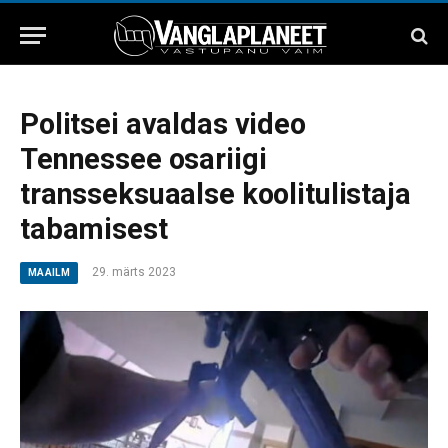
Politsei avaldas video
Tennessee osariigi
transseksuaalse koolitulistaja
tabamisest
29. märts 2023
MAAILM