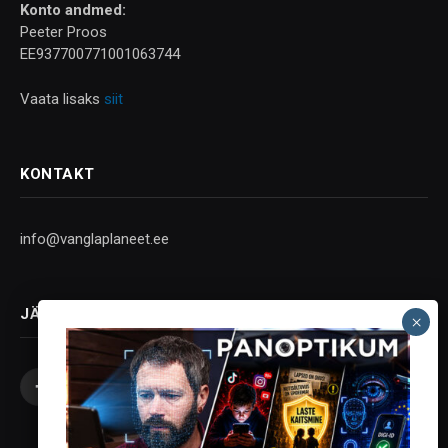
Konto andmed:
Peeter Proos
EE937700771001063744
Vaata lisaks
siit
KONTAKT
info@vanglaplaneet.ee
JÄLGI SOTSIAALMEEDIAS
Facebook
X
Instagram
YouTube
Telegram
(Twitter)