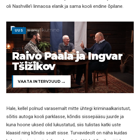
oli Nashville’i linnaosa elanik ja sama kooli endine õpilane.
UUS
Raivo Paala ja Ingvar
Tšižikov
VAATA INTERVJUUD
Hale, kellel polnud varasemalt mitte ühtegi kriminaalkaristust,
sõitis autoga kooli parklasse, kõndis sissepääsu juurde ja
kuna hoone uksed olid lukustatud, siis tulistas katki uste
klaasid ning kõndis sealt sisse. Turvavideolt on näha kuidas