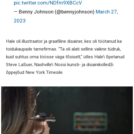
pic.twitter.com/NDfm9XBCcV
— Benny Johnson (@bennyjohnson)
March 27,
2023
Hale oli illustraator ja graafiline disainer, kes oli töötanud ka
toidukaupade tarnefirmas. “Ta oli alati selline vaikne tüdruk,
kuid suhtus oma töösse väga tõsiselt,” ütles Hale’i õpetanud
Steve LaSuer, Nashville’i Nossi kunsti- ja disainikolledži
õppejõud New York Timesile.