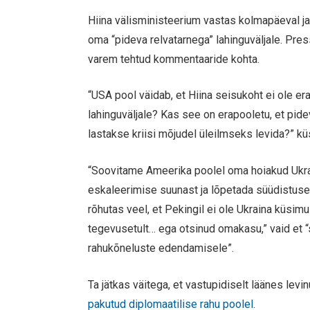
Hiina välisministeerium vastas kolmapäeval ja s
oma “pideva relvatarnega” lahinguväljale. Pres
varem tehtud kommentaaride kohta.
“USA pool väidab, et Hiina seisukoht ei ole er
lahinguväljale? Kas see on erapooletu, et pide
lastakse kriisi mõjudel üleilmseks levida?” k
“Soovitame Ameerika poolel oma hoiakud Ukrai
eskaleerimise suunast ja lõpetada süüdistuse 
rõhutas veel, et Pekingil ei ole Ukraina küsimu
tegevusetult… ega otsinud omakasu,” vaid et “s
rahukõneluste edendamisele”.
Ta jätkas väitega, et vastupidiselt läänes le
pakutud diplomaatilise rahu poolel
.