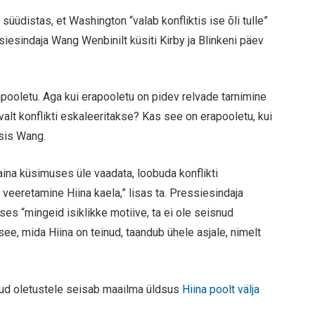
üüdistas, et Washington “valab konfliktis ise õli tulle”
siesindaja Wang Wenbinilt küsiti Kirby ja Blinkeni päev
apooletu. Aga kui erapooletu on pidev relvade tarnimine
valt konflikti eskaleeritakse? Kas see on erapooletu, kui
üsis Wang.
na küsimuses üle vaadata, loobuda konflikti
veeretamine Hiina kaela,” lisas ta. Pressiesindaja
ses “mingeid isiklikke motiive, ta ei ole seisnud
ee, mida Hiina on teinud, taandub ühele asjale, nimelt
vinud oletustele seisab maailma üldsus
Hiina poolt välja