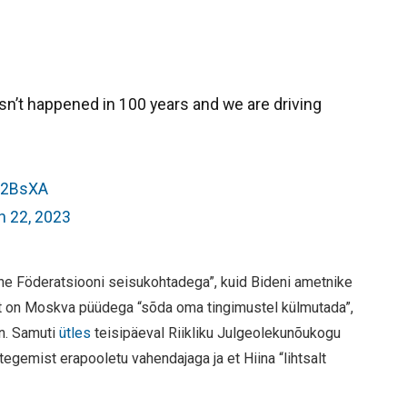
sn’t happened in 100 years and we are driving
zS2BsXA
h 22, 2023
Vene Föderatsiooni seisukohtadega”, kuid Bideni ametnike
ist on Moskva püüdega “sõda oma tingimustel külmutada”,
en. Samuti
ütles
teisipäeval Riikliku Julgeolekunõukogu
 tegemist erapooletu vahendajaga ja et Hiina “lihtsalt