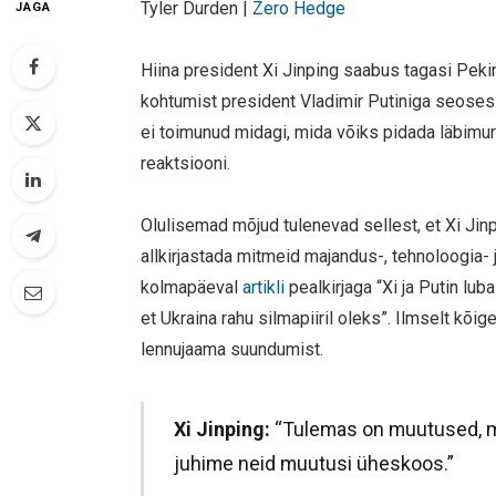
Tyler Durden |
Zero Hedge
JAGA
Hiina president Xi Jinping saabus tagasi Pek
kohtumist president Vladimir Putiniga seoses 
ei toimunud midagi, mida võiks pidada läbimur
reaktsiooni.
Olulisemad mõjud tulenevad sellest, et Xi Jinp
allkirjastada mitmeid majandus-, tehnoloogia-
kolmapäeval
artikli
pealkirjaga “Xi ja Putin lu
et Ukraina rahu silmapiiril oleks”. Ilmselt kõ
lennujaama suundumist.
Xi Jinping:
“Tulemas on muutused, mi
juhime neid muutusi üheskoos.”