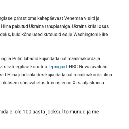
ingisse pärast oma kahepäevast Venemaa visiiti ja
Hiina pakutud Ukraina rahuplaaniga. Ukraina kriisi osas
deks, kuid kõnelused kutsusid esile Washingtoni kiire
ing ja Putin lubasid kujundada uut maailmakorda ja
 ja strateegilise koostöö
lepinguid
. NBC News avaldas
basid Hiina juhi lahkudes kujundada uut maailmakorda, ilma
ige olulisem sõnavahetus toimus enne Xi saatjaskonna
da ei ole 100 aasta jooksul toimunud ja me