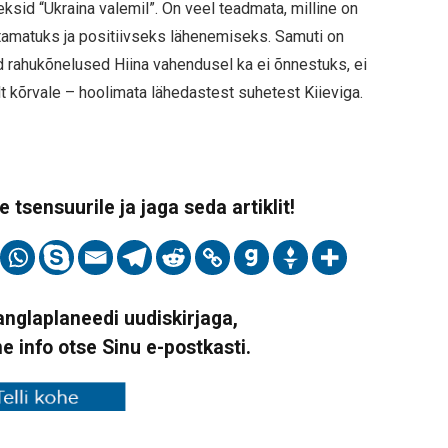
ksid “Ukraina valemil”. On veel teadmata, milline on
otamatuks ja positiivseks lähenemiseks. Samuti on
d rahukõnelused Hiina vahendusel ka ei õnnestuks, ei
lt kõrvale – hoolimata lähedastest suhetest Kiieviga.
 tsensuurile ja jaga seda artiklit!
Vanglaplaneedi uudiskirjaga,
ne info otse Sinu e-postkasti.