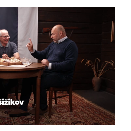
šižikov