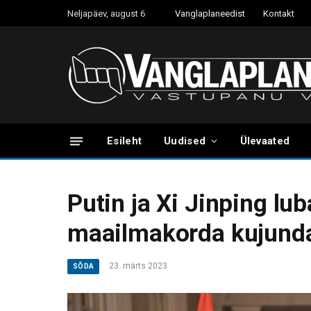
Neljapäev, august 6
Vanglaplaneedist
Kontakt
Esileht
Uudised
Ülevaated
Putin ja Xi Jinping lu
maailmakorda kujun
23. märts 2023
SÕDA