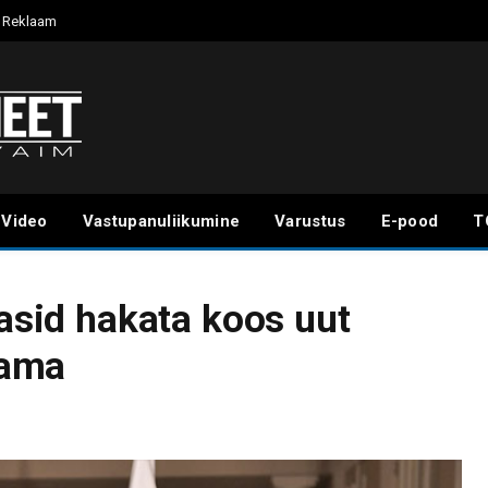
Reklaam
Video
Vastupanuliikumine
Varustus
E-pood
T
basid hakata koos uut
dama