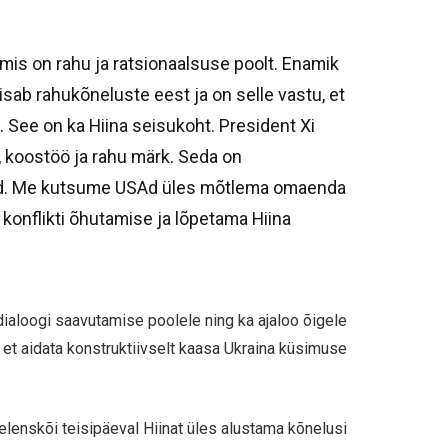
mis on rahu ja ratsionaalsuse poolt. Enamik
isab rahukõneluste eest ja on selle vastu, et
da. See on ka Hiina seisukoht. President Xi
, koostöö ja rahu märk. Seda on
tud. Me kutsume USAd üles mõtlema omaenda
 konflikti õhutamise ja lõpetama Hiina
dialoogi saavutamise poolele ning ka ajaloo õigele
et aidata konstruktiivselt kaasa Ukraina küsimuse
elenskõi teisipäeval Hiinat üles alustama kõnelusi