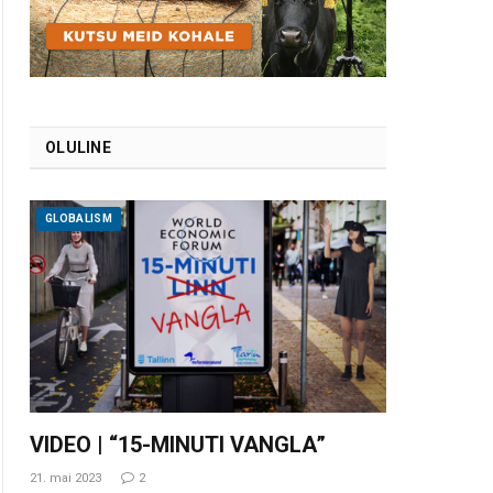
OLULINE
GLOBALISM
VIDEO | “15-MINUTI VANGLA”
21. mai 2023
2