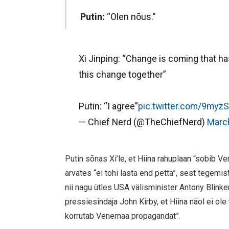
Putin:
“Olen nõus.”
Xi Jinping: “Change is coming that ha
this change together”
Putin: “I agree”
pic.twitter.com/9my
— Chief Nerd (@TheChiefNerd)
Marc
Putin sõnas Xi’le, et Hiina rahuplaan “sobib 
arvates “ei tohi lasta end petta”, sest tegem
nii nagu ütles USA välisminister Antony Blink
pressiesindaja John Kirby, et Hiina näol ei ole
korrutab Venemaa propagandat”.