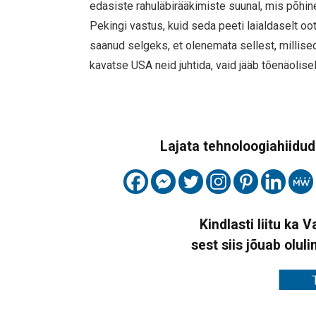
edasiste rahuläbirääkimiste suunal, mis põhine
Pekingi vastus, kuid seda peeti laialdaselt o
saanud selgeks, et olenemata sellest, millise
kavatse USA neid juhtida, vaid jääb tõenäolise
Lajata tehnoloogiahiidude
Kindlasti liitu ka 
sest siis jõuab oluli