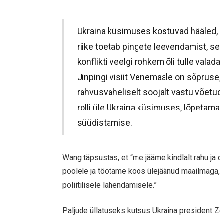
Ukraina küsimuses kostuvad hääled, 
riike toetab pingete leevendamist, se
konflikti veelgi rohkem õli tulle vala
Jinpingi visiit Venemaale on sõpruse
rahvusvaheliselt soojalt vastu võe
rolli üle Ukraina küsimuses, lõpetama
süüdistamise.
Wang täpsustas, et “me jääme kindlalt rahu ja 
poolele ja töötame koos ülejäänud maailmaga, 
poliitilisele lahendamisele.”
Paljude üllatuseks kutsus Ukraina president Z