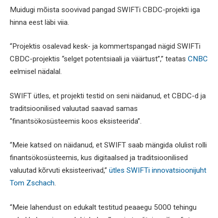
Muidugi mõista soovivad pangad SWIFTi CBDC-projekti iga
hinna eest läbi viia.
“Projektis osalevad kesk- ja kommertspangad nägid SWIFTi
CBDC-projektis “selget potentsiaali ja väärtust”,” teatas
CNBC
eelmisel nädalal.
SWIFT ütles, et projekti testid on seni näidanud, et CBDC-d ja
traditsioonilised valuutad saavad samas
“finantsökosüsteemis koos eksisteerida”.
“Meie katsed on näidanud, et SWIFT saab mängida olulist rolli
finantsökosüsteemis, kus digitaalsed ja traditsioonilised
valuutad kõrvuti eksisteerivad,”
ütles SWIFTi innovatsioonijuht
Tom Zschach
.
“Meie lahendust on edukalt testitud peaaegu 5000 tehingu