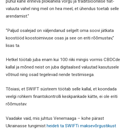
puhul kahe erineva plokiahela võrgu ja traditsioonilise fiat-
valuuta vahel ning meil on hea meel, et ühendus toetab selle
arendamist.”
“Paljud osalejad on väljendanud selgelt oma soovi jätkata
koostööd koostoimivuse osas ja see on eriti rõõmustav,”
lisas ta.
Hetkel töötab juba enam kui 100 riiki mingis vormis CBDCde
kallal ja mõned neist on juba digitaalsed valuutad kasutusele
võtnud ning osad tegelevad nende testimisega.
Tõsiasi, et SWIFT süsteem töötab selle kallal, et koondada
veelgi rohkem finantskontrolli keskpankade kätte, ei ole eriti
rõõmustav.
Vaadake vaid, mis juhtus Venemaaga – kohe pärast
Ukrainasse tungimist
heideti ta SWIFTi maksevõrgustikust