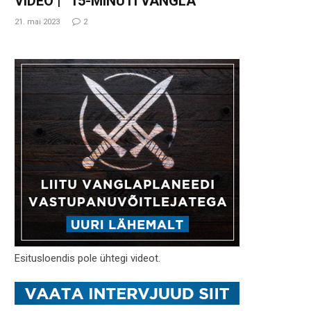
VIDEO | “15-MINUTI VANGLA”
21. mai 2023
2
Esitusloendis pole ühtegi videot.