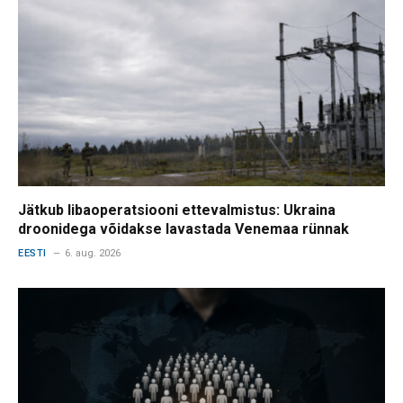
Jätkub libaoperatsiooni ettevalmistus: Ukraina
droonidega võidakse lavastada Venemaa rünnak
EESTI
6. aug. 2026