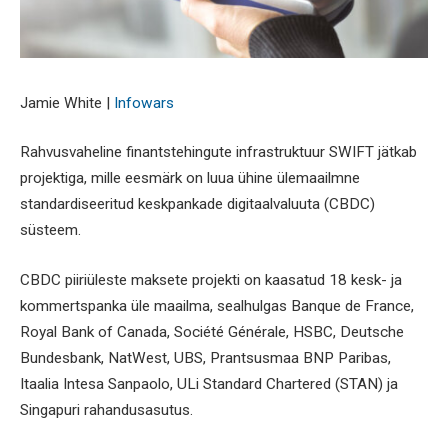
Jamie White |
Infowars
Rahvusvaheline finantstehingute infrastruktuur SWIFT jätkab
projektiga, mille eesmärk on luua ühine ülemaailmne
standardiseeritud keskpankade digitaalvaluuta (CBDC)
süsteem.
CBDC piiriüleste maksete projekti on kaasatud 18 kesk- ja
kommertspanka üle maailma, sealhulgas Banque de France,
Royal Bank of Canada, Société Générale, HSBC, Deutsche
Bundesbank, NatWest, UBS, Prantsusmaa BNP Paribas,
Itaalia Intesa Sanpaolo, ULi Standard Chartered (STAN) ja
Singapuri rahandusasutus.