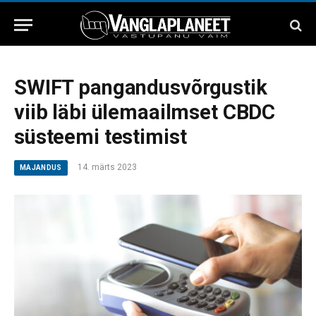
SWIFT pangandusvõrgustik
viib läbi ülemaailmset CBDC
süsteemi testimist
14. märts 2023
MAJANDUS