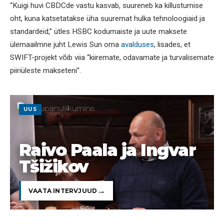
“Kuigi huvi CBDCde vastu kasvab, suureneb ka killustumise
oht, kuna katsetatakse üha suuremat hulka tehnoloogiaid ja
standardeid,” ütles HSBC kodumaiste ja uute maksete
ülemaailmne juht Lewis Sun oma
avalduses
, lisades, et
SWIFT-projekt võib viia “kiiremate, odavamate ja turvalisemate
piiriüleste makseteni”.
UUS
Raivo Paala ja Ingvar
Tšižikov
VAATA INTERVJUUD