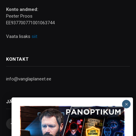
Konto andmed:
Peeter Proos
EE937700771001063744
Vaata lisaks
siit
KONTAKT
info@vanglaplaneet.ee
JÄLGI SOTSIAALMEEDIAS
Facebook
X
Instagram
YouTube
Telegram
(Twitter)