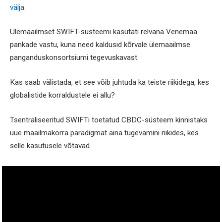
välja
.
Ülemaailmset SWIFT-süsteemi kasutati relvana Venemaa
pankade vastu, kuna need kaldusid kõrvale ülemaailmse
panganduskonsortsiumi tegevuskavast.
Kas saab välistada, et see võib juhtuda ka teiste riikidega, kes
globalistide korraldustele ei allu?
Tsentraliseeritud SWIFTi toetatud CBDC-süsteem kinnistaks
uue maailmakorra paradigmat aina tugevamini riikides, kes
selle kasutusele võtavad.