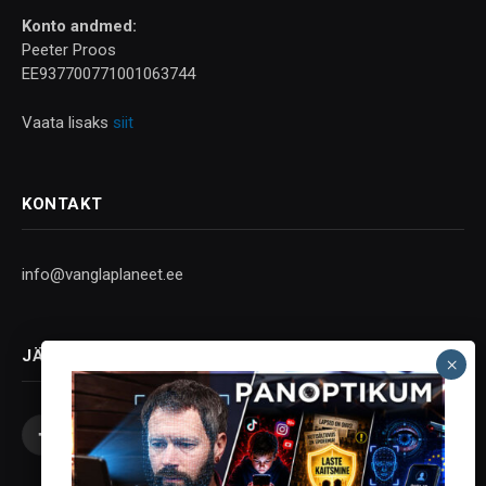
Konto andmed:
Peeter Proos
EE937700771001063744
Vaata lisaks
siit
KONTAKT
info@vanglaplaneet.ee
JÄLGI SOTSIAALMEEDIAS
Facebook
X
Instagram
YouTube
Telegram
(Twitter)