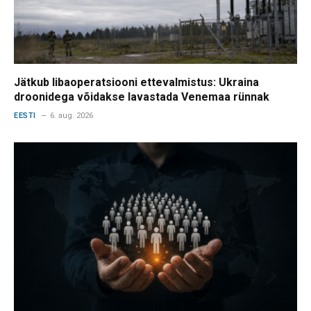
Jätkub libaoperatsiooni ettevalmistus: Ukraina
droonidega võidakse lavastada Venemaa rünnak
EESTI
6. aug. 2026