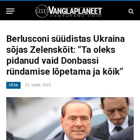
Berlusconi süüdistas Ukraina
sõjas Zelenskõit: “Ta oleks
pidanud vaid Donbassi
ründamise lõpetama ja kõik”
23. veebr. 2023
SÕDA