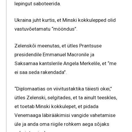
lepingut saboteerida.
Ukraina juht kurtis, et Minski kokkulepped olid
vastuvõetamatu “mööndus”.
Zelenskõi meenutas, et ütles Prantsuse
presidendile Emmanuel Macronile ja
Saksamaa kantslerile Angela Merkelile, et “me
ei saa seda rakendada”.
“Diplomaatias on viivitustaktika täiesti okei,”
ütles Zelenski, selgitades, et ta ainult teeskles,
et toetab Minski kokkulepet, et pidada
Venemaaga läbirääkimisi vangide vahetamise
üle ja anda oma riigile rohkem aega sõjaks