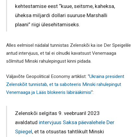
kehtestamise eest “kuue, seitsme, kaheksa,
üheksa miljardi dollari suuruse Marshalli
plaani” riigi ülesehitamiseks.
Alles eelmisel nädalal tunnistas Zelenskõi ka ise Der Speigelile
antud intervjuus, et tal ei olnudki kavatsust Venemaaga
sõlmitud Minski rahulepingust kinni pidada.
Väljavõte Geopolitical Economy artiklist: “
Ukraina president
Zelenskõit tunnistab, et ta saboteeris Minski rahulepingut
Venemaaga ja Lääs blokeeris läbirääkimisi
“:
Zelenskõi selgitas 9. veebruaril 2023
avaldatud
intervjuus Saksa päevalehele Der
Spiegel
, et ta otsustas tahtlikult Minski