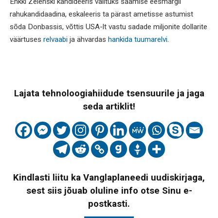
Ehkki Zelenski kandideeris valituks saamise eesmärgil
rahukandidaadina, eskaleeris ta pärast ametisse astumist
sõda Donbassis, võttis USA-lt vastu sadade miljonite dollarite
väärtuses
relvaabi
ja ähvardas
hankida tuumarelvi
.
Lajata tehnoloogiahiidude tsensuurile ja jaga
seda artiklit!
Kindlasti liitu ka Vanglaplaneedi uudiskirjaga,
sest siis jõuab oluline info otse Sinu e-
postkasti.