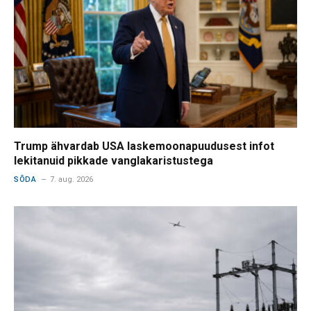
Trump ähvardab USA laskemoonapuudusest infot
lekitanuid pikkade vanglakaristustega
SÕDA
7. aug. 2026