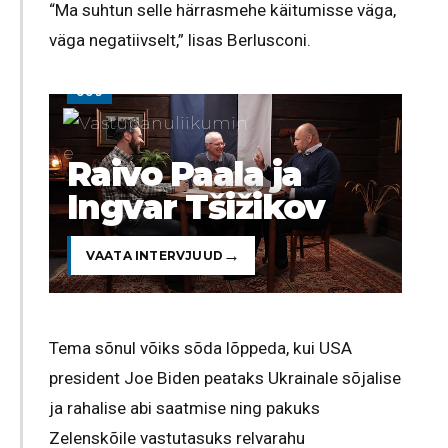
“Ma suhtun selle härrasmehe käitumisse väga,
väga negatiivselt,” lisas Berlusconi.
UUS
Raivo Paala ja
Ingvar Tšižikov
VAATA INTERVJUUD
Tema sõnul võiks sõda lõppeda, kui USA
president Joe Biden peataks Ukrainale sõjalise
ja rahalise abi saatmise ning pakuks
Zelenskõile vastutasuks relvarahu